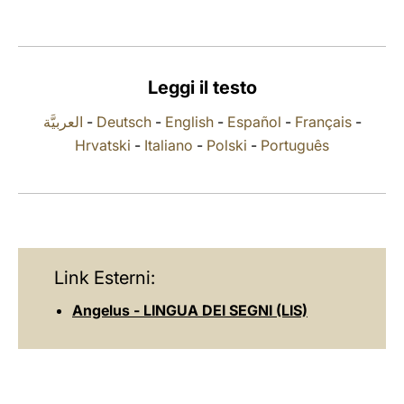
LATINE
Leggi il testo
العربيَّة
-
Deutsch
-
English
-
Español
-
Français
-
Hrvatski
-
Italiano
-
Polski
-
Português
Link Esterni:
Angelus - LINGUA DEI SEGNI (LIS)