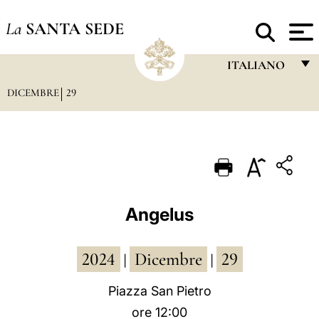
La
SANTA SEDE
ITALIANO
DICEMBRE
29
FRANÇAIS
ENGLISH
ITALIANO
PORTUGUÊS
ESPAÑOL
Angelus
DEUTSCH
2024
Dicembre
29
POLSKI
|
|
العربيّة
Piazza San Pietro
ore 12:00
中文