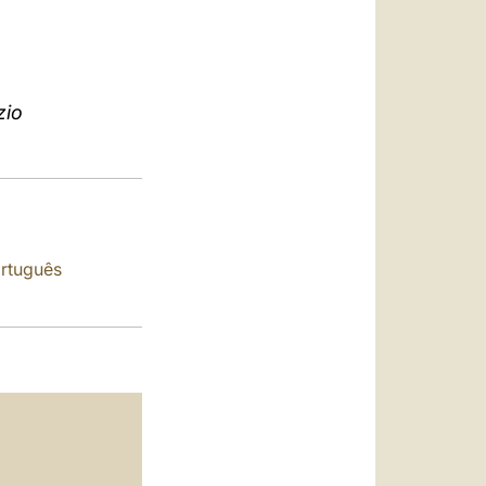
العربيّة
中文
LATINE
zio
rtuguês