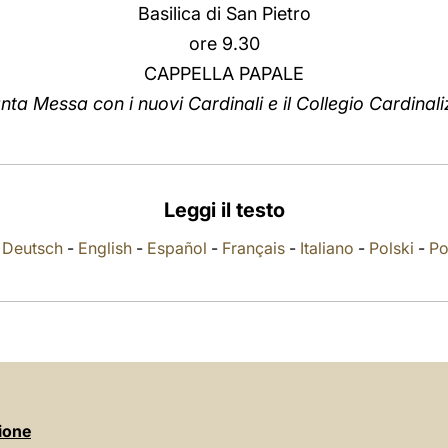
Basilica di San Pietro
ore 9.30
CAPPELLA PAPALE
nta Messa con i nuovi Cardinali e il Collegio Cardinali
Leggi il testo
-
Deutsch
-
English
-
Español
-
Français
-
Italiano
-
Polski
-
Po
ione