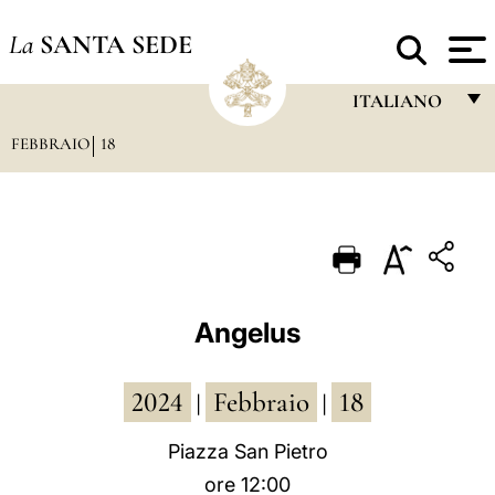
La
SANTA SEDE
ITALIANO
FEBBRAIO
18
FRANÇAIS
ENGLISH
ITALIANO
PORTUGUÊS
ESPAÑOL
Angelus
DEUTSCH
2024
Febbraio
18
POLSKI
|
|
العربيّة
Piazza San Pietro
ore 12:00
中文