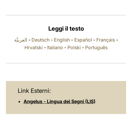
LATINE
Leggi il testo
العربيَّة
-
Deutsch
-
English
-
Español
-
Français
-
Hrvatski
-
Italiano
-
Polski
-
Português
Link Esterni:
Angelus - Lingua dei Segni (LIS)