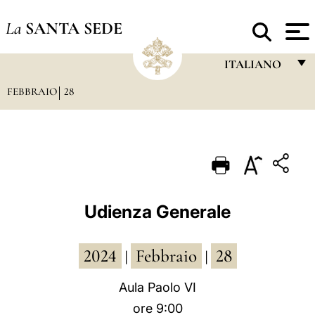
La
SANTA SEDE
ITALIANO
FEBBRAIO
28
FRANÇAIS
ENGLISH
ITALIANO
PORTUGUÊS
ESPAÑOL
Udienza Generale
DEUTSCH
2024
Febbraio
28
POLSKI
|
|
العربيّة
Aula Paolo VI
ore 9:00
中文