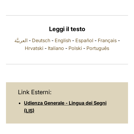
LATINE
Leggi il testo
العربيَّة
-
Deutsch
-
English
-
Español
-
Français
-
Hrvatski
-
Italiano
-
Polski
-
Português
Link Esterni:
Udienza Generale - Lingua dei Segni
(LIS)