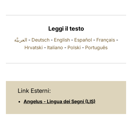
LATINE
Leggi il testo
العربيَّة
-
Deutsch
-
English
-
Español
-
Français
-
Hrvatski
-
Italiano
-
Polski
-
Português
Link Esterni:
Angelus - Lingua dei Segni (LIS)