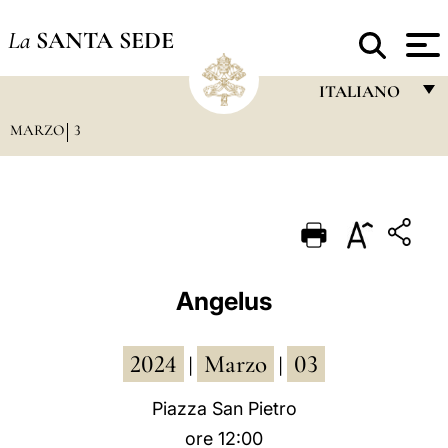
La
SANTA SEDE
ITALIANO
MARZO
3
FRANÇAIS
ENGLISH
ITALIANO
PORTUGUÊS
ESPAÑOL
Angelus
DEUTSCH
2024
Marzo
03
POLSKI
|
|
العربيّة
Piazza San Pietro
ore 12:00
中文