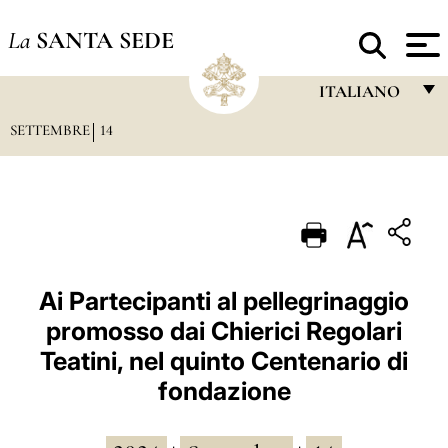
La
SANTA SEDE
ITALIANO
SETTEMBRE
14
FRANÇAIS
ENGLISH
ITALIANO
PORTUGUÊS
ESPAÑOL
Ai Partecipanti al pellegrinaggio
promosso dai Chierici Regolari
DEUTSCH
Teatini, nel quinto Centenario di
POLSKI
fondazione
العربيّة
中文