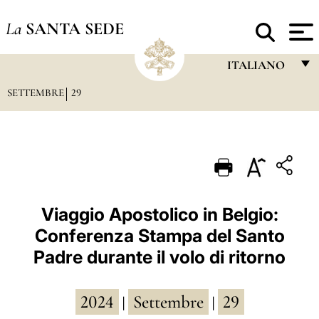
La
SANTA SEDE
ITALIANO
SETTEMBRE
29
FRANÇAIS
ENGLISH
ITALIANO
PORTUGUÊS
ESPAÑOL
Viaggio Apostolico in Belgio:
Conferenza Stampa del Santo
DEUTSCH
Padre durante il volo di ritorno
POLSKI
العربيّة
2024
Settembre
29
|
|
中文