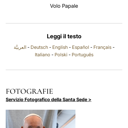
Volo Papale
LATINE
Leggi il testo
العربيَّة
-
Deutsch
-
English
-
Español
-
Français
-
Italiano
-
Polski
-
Português
FOTOGRAFIE
Servizio Fotografico della Santa Sede >