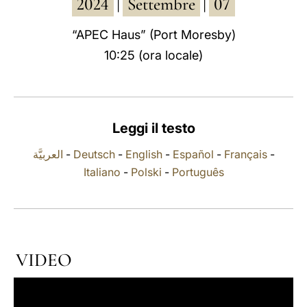
2024
Settembre
07
|
|
LATINE
“APEC Haus” (Port Moresby)
10:25 (ora locale)
Leggi il testo
العربيَّة
-
Deutsch
-
English
-
Español
-
Français
-
Italiano
-
Polski
-
Português
VIDEO