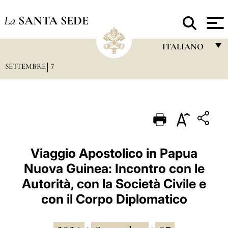
La
SANTA SEDE
ITALIANO
SETTEMBRE
7
FRANÇAIS
ENGLISH
ITALIANO
PORTUGUÊS
ESPAÑOL
Viaggio Apostolico in Papua
Nuova Guinea: Incontro con le
DEUTSCH
Autorità, con la Società Civile e
POLSKI
con il Corpo Diplomatico
العربيّة
中文