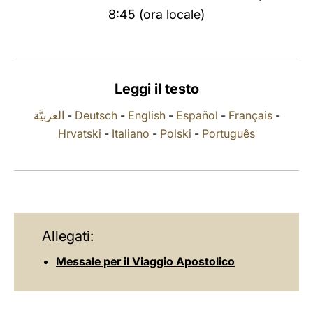
8:45 (ora locale)
LATINE
Leggi il testo
العربيَّة
-
Deutsch
-
English
-
Español
-
Français
-
Hrvatski
-
Italiano
-
Polski
-
Português
Allegati:
Messale per il Viaggio Apostolico