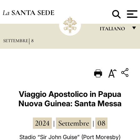
La
SANTA SEDE
ITALIANO
SETTEMBRE
8
FRANÇAIS
ENGLISH
ITALIANO
PORTUGUÊS
ESPAÑOL
Viaggio Apostolico in Papua
Nuova Guinea: Santa Messa
DEUTSCH
POLSKI
2024
Settembre
08
|
|
العربيّة
Stadio “Sir John Guise” (Port Moresby)
中文