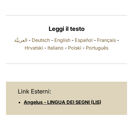
LATINE
Leggi il testo
العربيَّة
-
Deutsch
-
English
-
Español
-
Français
-
Hrvatski
-
Italiano
-
Polski
-
Português
Link Esterni:
Angelus - LINGUA DEI SEGNI (LIS)