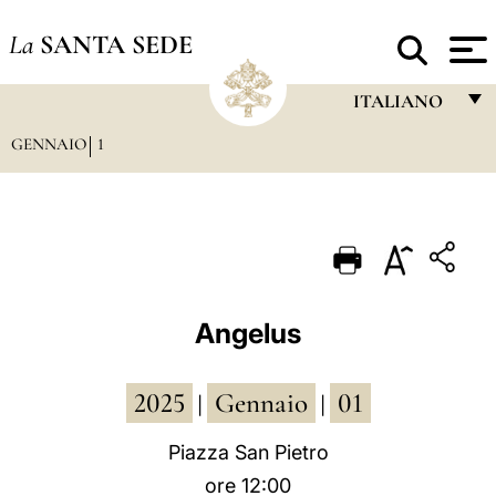
La
SANTA SEDE
ITALIANO
GENNAIO
1
FRANÇAIS
ENGLISH
ITALIANO
PORTUGUÊS
ESPAÑOL
Angelus
DEUTSCH
2025
Gennaio
01
POLSKI
|
|
العربيّة
Piazza San Pietro
ore 12:00
中文