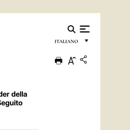
ITALIANO
FRANÇAIS
ENGLISH
ITALIANO
PORTUGUÊS
er della
ESPAÑOL
Seguito
DEUTSCH
POLSKI