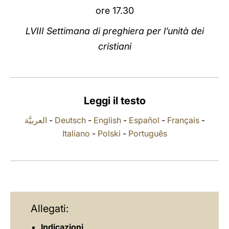
ore 17.30
LATINE
LVIII Settimana di preghiera per l’unità dei
cristiani
Leggi il testo
العربيَّة
-
Deutsch
-
English
-
Español
-
Français
-
Italiano
-
Polski
-
Português
Allegati:
Indicazioni