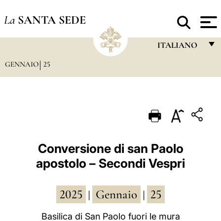
La
SANTA SEDE
ITALIANO
GENNAIO
25
FRANÇAIS
ENGLISH
ITALIANO
PORTUGUÊS
ESPAÑOL
Conversione di san Paolo
apostolo – Secondi Vespri
DEUTSCH
POLSKI
2025
Gennaio
25
|
|
العربيّة
Basilica di San Paolo fuori le mura
中文