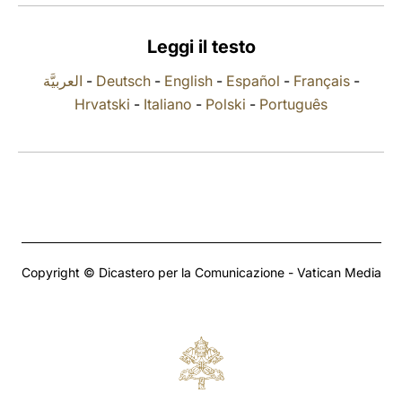
LATINE
Leggi il testo
العربيَّة
-
Deutsch
-
English
-
Español
-
Français
-
Hrvatski
-
Italiano
-
Polski
-
Português
Copyright © Dicastero per la Comunicazione - Vatican Media