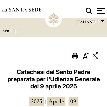
La
SANTA SEDE
ITALIANO
APRILE
9
FRANÇAIS
ENGLISH
ITALIANO
PORTUGUÊS
ESPAÑOL
Catechesi del Santo Padre
preparata per l'Udienza Generale
DEUTSCH
del 9 aprile 2025
POLSKI
العربيّة
2025
Aprile
09
|
|
中文