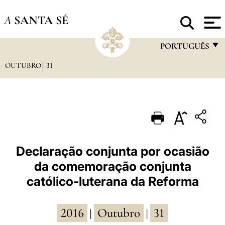
A
SANTA SÉ
PORTUGUÊS
OUTUBRO
31
FRANÇAIS
ENGLISH
ITALIANO
PORTUGUÊS
ESPAÑOL
Declaração conjunta por ocasião
da comemoração conjunta
DEUTSCH
católico-luterana da Reforma
POLSKI
العربيّة
2016
Outubro
31
|
|
中文