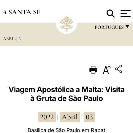
A
SANTA SÉ
PORTUGUÊS
ABRIL
3
FRANÇAIS
ENGLISH
ITALIANO
PORTUGUÊS
ESPAÑOL
Viagem Apostólica a Malta: Visita
à Gruta de São Paulo
DEUTSCH
POLSKI
2022
Abril
03
|
|
العربيّة
Basílica de São Paulo em Rabat
中文