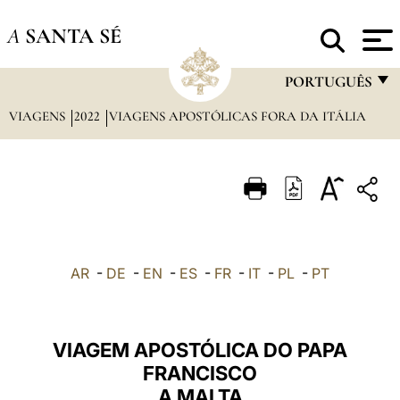
A
SANTA SÉ
PORTUGUÊS
VIAGENS
2022
VIAGENS APOSTÓLICAS FORA DA ITÁLIA
FRANÇAIS
ENGLISH
ITALIANO
PORTUGUÊS
ESPAÑOL
AR
-
DE
-
EN
-
ES
-
FR
-
IT
-
PL
-
PT
DEUTSCH
POLSKI
VIAGEM APOSTÓLICA DO PAPA
العربيّة
FRANCISCO
A MALTA
中文