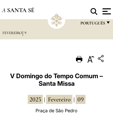
A
SANTA SÉ
PORTUGUÊS
FEVEREIRO
9
FRANÇAIS
ENGLISH
ITALIANO
PORTUGUÊS
ESPAÑOL
V Domingo do Tempo Comum –
Santa Missa
DEUTSCH
POLSKI
2025
Fevereiro
09
|
|
العربيّة
Praça de São Pedro
中文