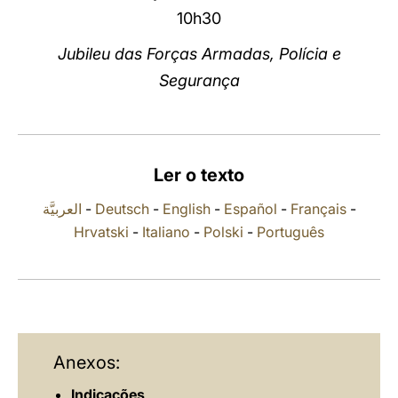
10h30
LATINE
Jubileu das Forças Armadas, Polícia e
Segurança
Ler o texto
العربيَّة
-
Deutsch
-
English
-
Español
-
Français
-
Hrvatski
-
Italiano
-
Polski
-
Português
Anexos:
Indicações