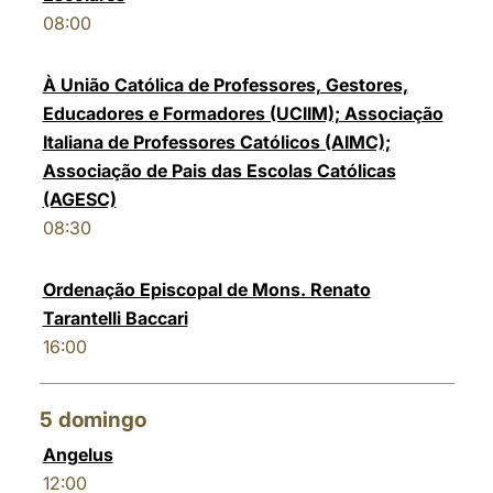
08:00
À União Católica de Professores, Gestores,
Educadores e Formadores (UCIIM); Associação
Italiana de Professores Católicos (AIMC);
Associação de Pais das Escolas Católicas
(AGESC)
08:30
Ordenação Episcopal de Mons. Renato
Tarantelli Baccari
16:00
5
domingo
Angelus
12:00