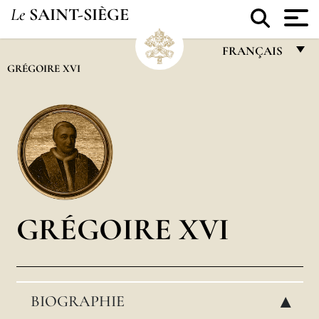
Le
SAINT-SIÈGE
FRANÇAIS
GRÉGOIRE XVI
FRANÇAIS
ENGLISH
ITALIANO
PORTUGUÊS
ESPAÑOL
DEUTSCH
GRÉGOIRE XVI
POLSKI
العربيّة
BIOGRAPHIE
中文
▸