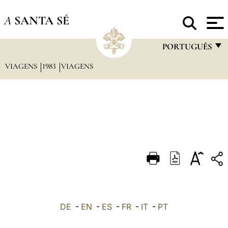
A
SANTA SÉ
PORTUGUÊS
VIAGENS
1983
VIAGENS
FRANÇAIS
ENGLISH
ITALIANO
PORTUGUÊS
ESPAÑOL
DEUTSCH
POLSKI
العربيّة
DE
-
EN
-
ES
-
FR
-
IT
-
PT
中文