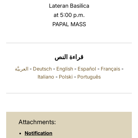
Lateran Basilica
LATINE
at 5:00 p.m.
PAPAL MASS
قراءة النص
العربيَّة
-
Deutsch
-
English
-
Español
-
Français
-
Italiano
-
Polski
-
Português
Attachments:
Notification