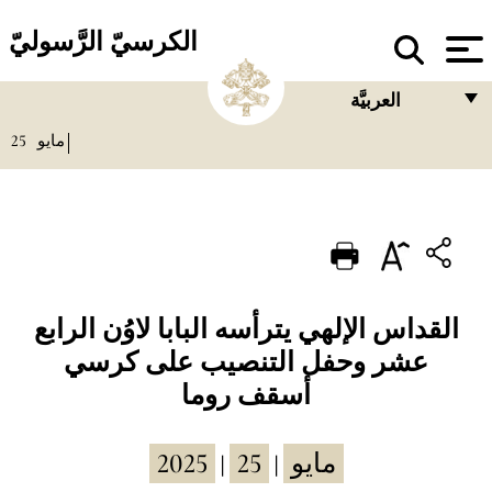
الكرسيّ الرَّسوليّ
العربيَّة
25
مايو
FRANÇAIS
ENGLISH
ITALIANO
PORTUGUÊS
ESPAÑOL
القداس الإلهي يترأسه البابا لاوُن الرابع
عشر وحفل التنصيب على كرسي
DEUTSCH
أسقف روما
POLSKI
العربيّة
2025
25
مايو
|
|
中文