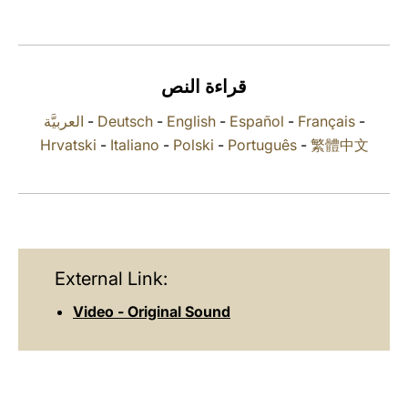
LATINE
قراءة النص
العربيَّة
-
Deutsch
-
English
-
Español
-
Français
-
Hrvatski
-
Italiano
-
Polski
-
Português
-
繁體中文
External Link:
Video - Original Sound