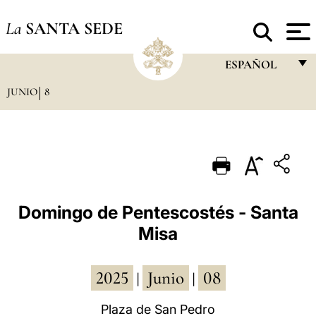
La
SANTA SEDE
ESPAÑOL
JUNIO
8
FRANÇAIS
ENGLISH
ITALIANO
PORTUGUÊS
ESPAÑOL
Domingo de Pentescostés - Santa
Misa
DEUTSCH
POLSKI
2025
Junio
08
|
|
العربيّة
Plaza de San Pedro
中文