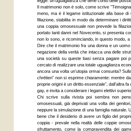
legge: un'uguaglianza che tiene conto delle possib
Il matrimonio non è solo, come scrive "Témoignage
meno, ma è il legame istituzionale alla base di u
filiazione, stabilita in modo da determinare i di
una coppia omosessuale non prevede la filiazione
portato tanti danni nel Novecento, si presenta co
non lo sono, e ricominciando, in questo modo, a i
Dire che il matrimonio fra una donna e un uomo è
negazione della verità che intacca una delle stru
una società su queste basi senza pagare poi p
cercato di realizzare una totale uguaglianza econ
ancora una volta un'utopia ormai consunta? Sulla 
chrétien" non si esprime chiaramente: mentre da u
proprie origini è un diritto essenziale", dall'altra
gay, e invita a considerare i legami elettivi superio
Chi scrive sulla rivista poi sembra non pensa
omosessuali, già deprivati una volta dei genitori
neppure la simulazione di una famiglia naturale.
bene che il desiderio di avere un figlio del pro
coppia - prevale nella realtà delle coppie omo
sfruttamento, come la compravendita dei gameti