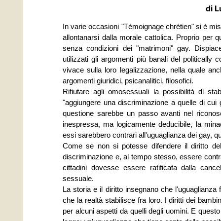
di L
In varie occasioni "Témoignage chrétien" si è mis
allontanarsi dalla morale cattolica. Proprio per 
senza condizioni dei "matrimoni" gay. Dispiac
utilizzati gli argomenti più banali del political
vivace sulla loro legalizzazione, nella quale an
argomenti giuridici, psicanalitici, filosofici.
Rifiutare agli omosessuali la possibilità di sta
"aggiungere una discriminazione a quelle di cui g
questione sarebbe un passo avanti nel riconos
inespressa, ma logicamente deducibile, la mina
essi sarebbero contrari all'uguaglianza dei gay, q
Come se non si potesse difendere il diritto d
discriminazione e, al tempo stesso, essere contra
cittadini dovesse essere ratificata dalla canc
sessuale.
La storia e il diritto insegnano che l'uguaglianz
che la realtà stabilisce fra loro. I diritti dei bamb
per alcuni aspetti da quelli degli uomini. E quest