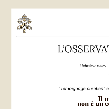
"Temoignage chrétien" e i
Il 
non è un c