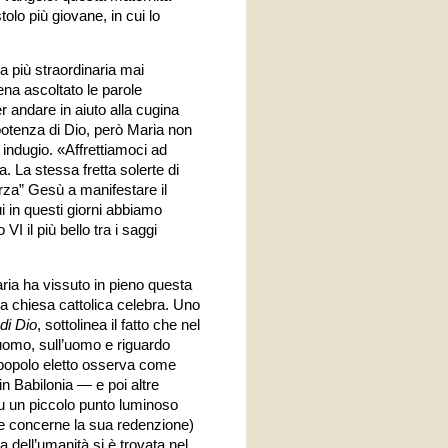
olo più giovane, in cui lo
a più straordinaria mai
ena ascoltato le parole
r andare in aiuto alla cugina
ipotenza di Dio, però Maria non
 indugio. «Affrettiamoci ad
. La stessa fretta solerte di
rza” Gesù a manifestare il
ui in questi giorni abbiamo
VI il più bello tra i saggi
aria ha vissuto in pieno questa
la chiesa cattolica celebra. Uno
di Dio
, sottolinea il fatto che nel
’uomo, sull’uomo e riguardo
el popolo eletto osserva come
in Babilonia — e poi altre
su un piccolo punto luminoso
he concerne la sua redenzione)
ia dell’umanità si è trovata nel