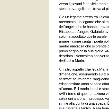
verso i giovani è esplicitamente
stesso evangelista si trova ai pi
C’è un legame stretto tra i giov
raccontata, un legame che si man
dell’angelo che le hanno stravol
Elisabetta. L’angelo Gabriele av
solo ha ascoltato quelle parole 
amare» come canta il poeta polac
madre amorosa che si prende cur
primo segno della sua gloria. «M
ricordato il ventesimo anniversa
dedicati a Maria.
Un altro aspetto che lega Maria 
dimensione, assumendo su di lei 
scrittore acuto come l’anglican
cristianesimo «non si parla affa
all’uomo. E il modo in cui è stat
«All’interno di questa nazione v
selezioni ancora. Il processo v
simile alla punta di una spada.
si è ristretta a tanto». Nella fer