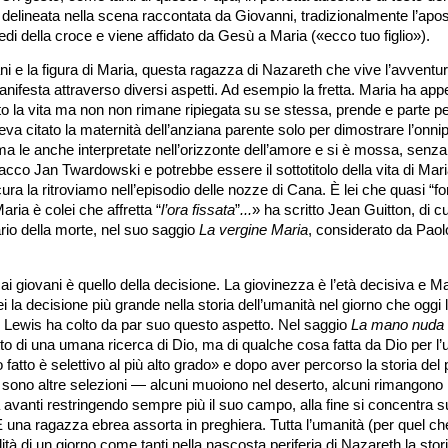
 delineata nella scena raccontata da Giovanni, tradizionalmente l’apost
edi della croce e viene affidato da Gesù a Maria («ecco tuo figlio»).
ani e la figura di Maria, questa ragazza di Nazareth che vive l’avventur
ifesta attraverso diversi aspetti. Ad esempio la fretta. Maria ha app
to la vita ma non non rimane ripiegata su se stessa, prende e parte pe
eva citato la maternità dell’anziana parente solo per dimostrare l’onn
ma le anche interpretate nell’orizzonte dell’amore e si è mossa, senza
co Jan Twardowski e potrebbe essere il sottotitolo della vita di Maria
a la ritroviamo nell’episodio delle nozze di Cana. È lei che quasi “fo
aria è colei che affretta
“
l’ora fissata
”
...
» ha scritto Jean Guitton, di c
rio della morte, nel suo saggio
La vergine Maria
, considerato da Paolo 
ai giovani è quello della decisione. La giovinezza è l’età decisiva e M
la decisione più grande nella storia dell’umanità nel giorno che oggi 
o Lewis ha colto da par suo questo aspetto. Nel saggio
La mano nuda 
tto di una umana ricerca di Dio, ma di qualche cosa fatta da Dio per l
o fatto è selettivo al più alto grado» e dopo aver percorso la storia d
i sono altre selezioni — alcuni muoiono nel deserto, alcuni rimangono 
a avanti restringendo sempre più il suo campo, alla fine si concentra 
 È una ragazza ebrea assorta in preghiera. Tutta l’umanità (per quel c
ialità di un giorno come tanti nella nascosta periferia di Nazareth la stor