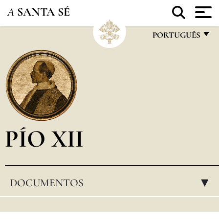
A
SANTA SÉ
PORTUGUÊS
FRANÇAIS
ENGLISH
ITALIANO
PORTUGUÊS
PÍO XII
ESPAÑOL
DEUTSCH
POLSKI
DOCUMENTOS
▸
العربيّة
中文