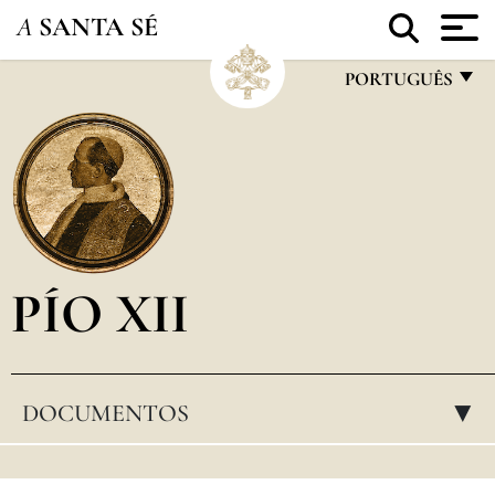
A
SANTA SÉ
PORTUGUÊS
FRANÇAIS
ENGLISH
ITALIANO
PORTUGUÊS
PÍO XII
ESPAÑOL
DEUTSCH
POLSKI
DOCUMENTOS
▸
العربيّة
中文