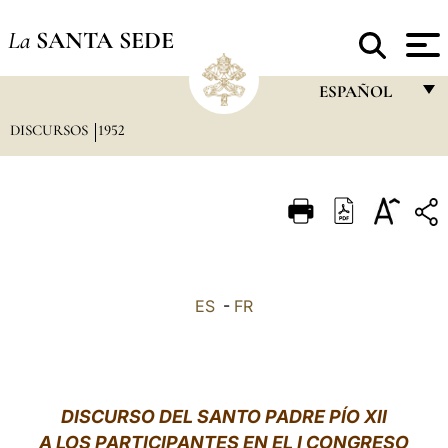
La
SANTA SEDE
ESPAÑOL
DISCURSOS
1952
FRANÇAIS
ENGLISH
ITALIANO
PORTUGUÊS
ESPAÑOL
ES
-
FR
DEUTSCH
POLSKI
العربيّة
DISCURSO DEL SANTO PADRE PÍO XII
A LOS PARTICIPANTES EN EL I CONGRESO
中文