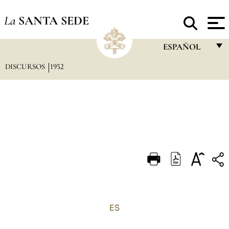
La
SANTA SEDE
ESPAÑOL
DISCURSOS
1952
FRANÇAIS
ENGLISH
ITALIANO
PORTUGUÊS
ESPAÑOL
DEUTSCH
POLSKI
العربيّة
ES
中文