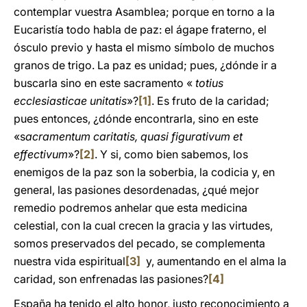
contemplar vuestra Asamblea; porque en torno a la
Eucaristía todo habla de paz: el ágape fraterno, el
ósculo previo y hasta el mismo símbolo de muchos
granos de trigo. La paz es unidad; pues, ¿dónde ir a
buscarla sino en este sacramento «
totius
ecclesiasticae unitatis
»?
[1]
. Es fruto de la caridad;
pues entonces, ¿dónde encontrarla, sino en este
«s
acramentum caritatis, quasi figurativum et
effectivum
»?
[2]
. Y si, como bien sabemos, los
enemigos de la paz son la soberbia, la codicia y, en
general, las pasiones desordenadas, ¿qué mejor
remedio podremos anhelar que esta medicina
celestial, con la cual crecen la gracia y las virtudes,
somos preservados del pecado, se complementa
nuestra vida espiritual
[3]
y, aumentando en el alma la
caridad, son enfrenadas las pasiones?
[4]
España ha tenido el alto honor, justo reconocimiento a