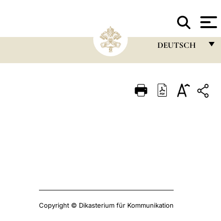
Der
HEILIGE STUHL
DEUTSCH
FRANÇAIS
ENGLISH
ITALIANO
PORTUGUÊS
ESPAÑOL
DEUTSCH
POLSKI
العربيّة
Copyright © Dikasterium für Kommunikation
中文