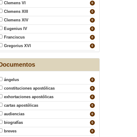
Clemens VI
0
Clemens XIII
0
Clemens XIV
0
Eugenius IV
0
Franciscus
0
Gregorius XVI
0
Innocentius IV
0
Ioannes Paulus I
Documentos
0
Ioannes Paulus II
0
ángelus
Ioannes XXIII
0
0
constituciones apostólicas
Leo XII
0
0
exhortaciones apostólicas
Leo XIII
0
0
cartas apostólicas
Leo XIV
0
0
audiencias
Paulus VI
0
0
biografías
Pius IX
0
0
breves
Pius VI
0
0