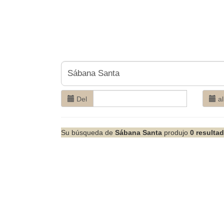
Del
al
Su búsqueda de
Sábana Santa
produjo
0 resulta