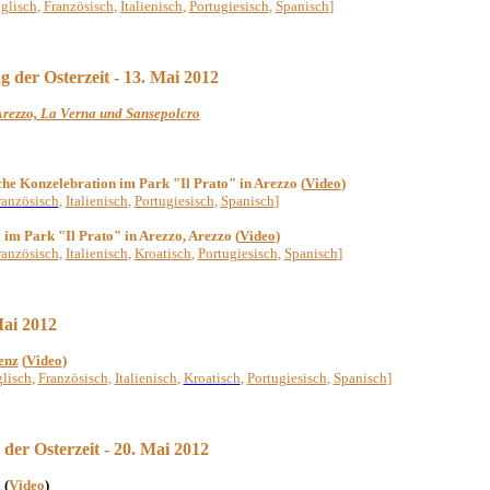
glisch
,
Französisch
,
Italienisch
,
Portugiesisch
,
Spanisch
]
g der Osterzeit - 13. Mai 2012
Arezzo, La Verna und Sansepolcro
che Konzelebration im Park "Il Prato" in Arezzo (
Video
)
ranz
ösisch
,
Italienisch
,
Portugiesisch
,
Spanisch
]
i
im Park "Il Prato" in Arezzo
, Arezzo
(
Video
)
ranzösisch
,
Italienisch
,
Kroatisch
,
Portugiesisch
,
Spanisch
]
Mai 2012
enz
(
Video
)
lisch
,
Französisch
,
Italienisch
,
Kroatisch
,
Portugiesisch
,
Spanisch
]
 der
Osterzeit - 20. Mai 2012
 (
Video
)