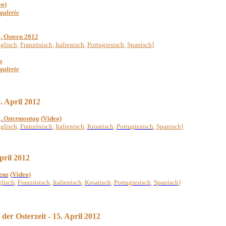
eo
)
galerie
i, Ostern 2012
glisch
,
Französisch
,
Italienisch
,
Portugiesisch
,
Spanisch
]
o
galerie
. April 2012
i,
Ostermontag
(
Video
)
glisch
,
Fra
nzösisch
,
Italienisch
,
Kroatisch
,
Portugiesisch
,
Spanisch
]
pril 2012
enz
(
Video
)
lisch
,
Französisch
,
Italienisch
,
Kroatisch
,
Portugiesisch
,
Spanisch
]
der Osterzeit -
15. April 2012