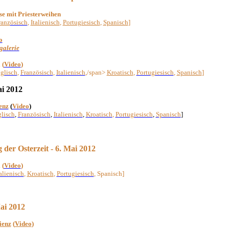
se mit Priesterweihen
ranz
ösisch
,
Italienisch
,
Portugiesisch
,
Spanisch
]
o
galerie
i
(
Video
)
glisch
,
Französisch
,
Italienisch
,/span>
Kroatisch
,
Portugiesisch
,
Spanisch
]
ai 2012
enz
(
Video
)
lisch
,
Französisch
,
Italienisch
,
Kroatisch
,
Portugiesisch
,
Spanisch
]
 der Osterzeit - 6. Mai 2012
i
(
Video
)
alienisch
,
Kroatisch
,
Portugiesisch
, Spanisch
]
ai 2012
ienz
(
Video
)