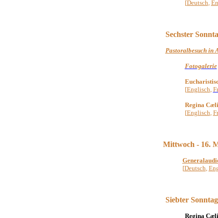
[
Deutsch
,
En
S
echster Sonnta
Pastoralbesuch in 
Fotogalerie
Eucharistis
[
Englisch
,
F
Regina Cæl
[
Englisch
,
F
Mittwoch - 16. 
Generalaudi
[
Deutsch
,
Eng
Siebter
Sonntag
Regina Cæli