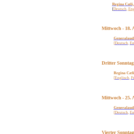
Regina Cæli,
[
Deutsch
,
Eng
Mittwoch - 18. 
Generalaud
[
Deutsch
,
En
Dritter Sonntag 
Regina Cæl
[
Englisch
,
F
Mittwoch - 25. 
Generalaud
[
Deutsch
,
En
Vierter Sonntag 