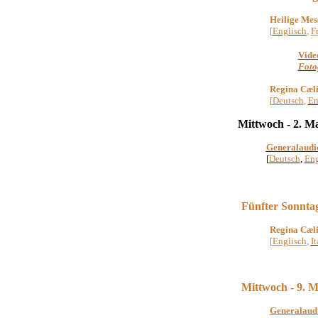
Heilige Mes
[
Englisch
,
F
Vide
Foto
Regina Cæl
[
Deutsch
,
En
Mittwoch - 2. M
Generalaudi
[
Deutsch
,
Eng
Fünf
ter Sonntag
Regina Cæl
[
Englisch
,
It
Mittwoch - 9. M
Generalaud