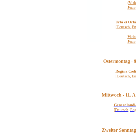
(
Vid
Foto
Urbi et Orb
[
Deutsch
,
En
Vide
Foto
Ostermontag - 9
Regina Cæl
[
Deutsch
,
En
Mittwoch - 11. A
Generalaudi
[
Deutsch
,
Eng
Zweiter Sonntag 