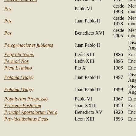
desde
Men
Paz
Pablo VI
1963
mun
desde
Men
Paz
Juan Pablo II
1978
mun
desde
Men
Paz
Benedicto XVI
2005
mun
Dis
Peregrinaciones jubilares
Juan Pablo II
Áng
Pergrata Nobis
León XIII
1886
Encí
Permoti Nos
León XIII
1895
Encí
Pieni L'Animo
Pío X
1906
Encí
Dis
Polonia (Viaje)
Juan Pablo II
1997
Áng
Dis
Polonia (Viaje)
Juan Pablo II
1999
Áng
Populorum Progressio
Pablo VI
1967
Encí
Princeps Pastorum
Juan XXIII
1959
Encí
Principi Apostolorum Petro
Benedicto XV
1920
Encí
Providentissimus Deus
León XIII
1893
Encí