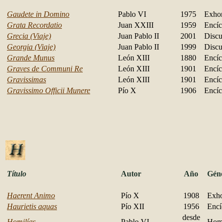
Gaudete in Domino
Pablo VI
1975
Exhor
Grata Recordatio
Juan XXIII
1959
Encíc
Grecia (Viaje)
Juan Pablo II
2001
Discu
Georgia (Viaje)
Juan Pablo II
1999
Discu
Grande Munus
León XIII
1880
Encíc
Graves de Communi Re
León XIII
1901
Encíc
Gravissimas
León XIII
1901
Encíc
Gravissimo Officii Munere
Pío X
1906
Encíc
Título
Autor
Año
Gén
Haerent Animo
Pío X
1908
Exho
Haurietis aquas
Pío XII
1956
Encí
desde
Homilías
Pablo VI
Homi