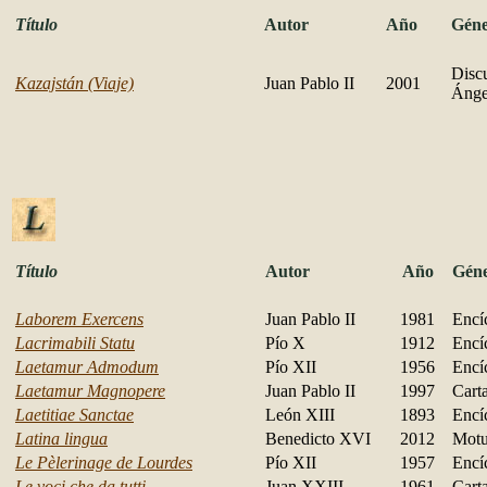
Título
Autor
Año
Gén
Discu
Kazajstán (Viaje)
Juan Pablo II
2001
Ánge
Título
Autor
Año
Gén
Laborem Exercens
Juan Pablo II
1981
Encí
Lacrimabili Statu
Pío X
1912
Encí
Laetamur Admodum
Pío XII
1956
Encí
Laetamur Magnopere
Juan Pablo II
1997
Cart
Laetitiae Sanctae
León XIII
1893
Encí
Latina lingua
Benedicto XVI
2012
Motu
Le Pèlerinage de Lourdes
Pío XII
1957
Encí
Le voci che da tutti
Juan XXIII
1961
Cart