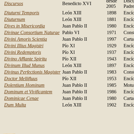
desde
Discu
Discursos
Benedicto XVI
2005
Padr
Diuturni Temporis
León XIII
1898
Encíc
Diuturnum
León XIII
1881
Encíc
Dives in Misericordia
Juan Pablo II
1980
Encíc
Divinae Consortium Naturae
Pablo VI
1971
Const
Divini Amoris Scientia
Juan Pablo II
1997
Carta
Divini Illius Magistri
Pío XI
1929
Encíc
Divini Redemptoris
Pío XI
1937
Encíc
Divino Afflante Spiritu
Pío XII
1943
Encíc
Divinum Illud Munus
León XIII
1897
Encíc
Divinus Perfectionis Magister
Juan Pablo II
1983
Const
Doctor Mellifluus
Pío XII
1953
Encíc
Dolentium Hominum
Juan Pablo II
1985
Motu
Dominum et Vivificantem
Juan Pablo II
1986
Encíc
Dominicae Cenae
Juan Pablo II
1980
Carta
Dum Multa
León XIII
1902
Encíc