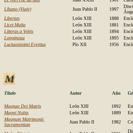
Disc
Líbano (Viaje)
Juan Pablo II
1997
Ánge
Libertas
León XIII
1888
Encí
Licet Multa
León XIII
1881
Encí
Litteras a Vobis
León XIII
1894
Encí
Longinqua
León XIII
1895
Encí
Luctuosissimi Eventus
Pío XII
1956
Encí
Título
Autor
Año
Gé
Magnae Dei Matris
León XIII
1892
En
Magni Nobis
León XIII
1889
En
Magnum Matrimonii
Juan Pablo II
1982
Co
Sacramentum
Di