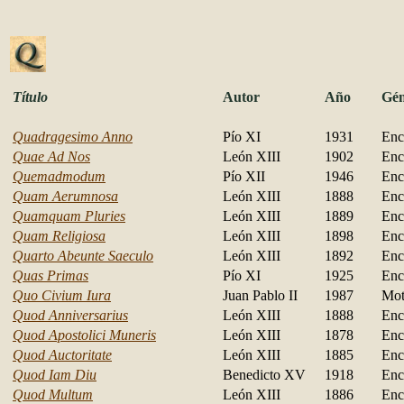
Título
Autor
Año
Gén
Quadragesimo Anno
Pío XI
1931
Enc
Quae Ad Nos
León XIII
1902
Enc
Quemadmodum
Pío XII
1946
Enc
Quam Aerumnosa
León XIII
1888
Enc
Quamquam Pluries
León XIII
1889
Enc
Quam Religiosa
León XIII
1898
Enc
Quarto Abeunte Saeculo
León XIII
1892
Enc
Quas Primas
Pío XI
1925
Enc
Quo Civium Iura
Juan Pablo II
1987
Mot
Quod Anniversarius
León XIII
1888
Enc
Quod Apostolici Muneris
León XIII
1878
Enc
Quod Auctoritate
León XIII
1885
Enc
Quod Iam Diu
Benedicto XV
1918
Enc
Quod Multum
León XIII
1886
Enc