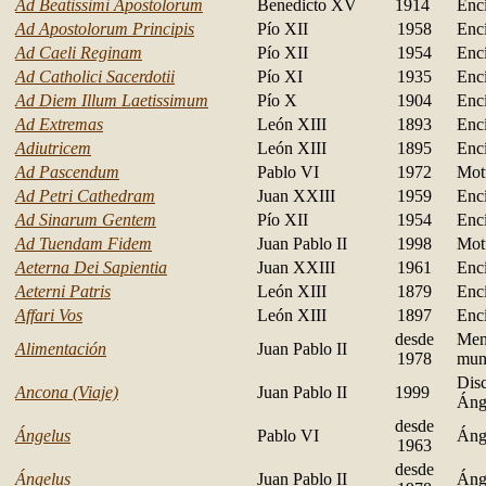
Ad Beatissimi Apostolorum
Benedicto XV
1914
Encí
Ad Apostolorum Principis
Pío XII
1958
Encí
Ad Caeli Reginam
Pío XII
1954
Encí
Ad Catholici Sacerdotii
Pío XI
1935
Encí
Ad Diem Illum Laetissimum
Pío X
1904
Encí
Ad Extremas
León XIII
1893
Encí
Adiutricem
León XIII
1895
Encí
Ad Pascendum
Pablo VI
1972
Mot
Ad Petri Cathedram
Juan XXIII
1959
Encí
Ad Sinarum Gentem
Pío XII
1954
Encí
Ad Tuendam Fidem
Juan Pablo II
1998
Mot
Aeterna Dei Sapientia
Juan XXIII
1961
Encí
Aeterni Patris
León XIII
1879
Encí
Affari Vos
León XIII
1897
Encí
desde
Mens
Alimentación
Juan Pablo II
1978
mun
Disc
Ancona (Viaje)
Juan Pablo II
1999
Áng
desde
Ángelus
Pablo VI
Áng
1963
desde
Ángelus
Juan Pablo II
Áng