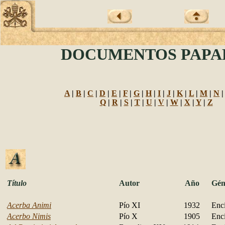
DOCUMENTOS PAPA
A
|
B
|
C
|
D
|
E
|
F
|
G
|
H
|
I
|
J
|
K
|
L
|
M
|
N
Q
|
R
|
S
|
T
|
U
|
V
|
W
|
X
|
Y
|
Z
Título
Autor
Año
Gén
Acerba Animi
Pío XI
1932
Encí
Acerbo Nimis
Pío X
1905
Encí