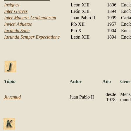
Insignes
León XIII
1896
Encíc
Inter Graves
León XIII
1894
Encíc
Inter Munera Academiarum
Juan Pablo II
1999
Carta
Invicti Athletae
Pío XII
1957
Encíc
Iucunda Sane
Pío X
1904
Encíc
Iucunda Semper Expectatione
León XIII
1894
Encíc
Título
Autor
Año
Géne
desde
Mensa
Juventud
Juan Pablo II
1978
mundi