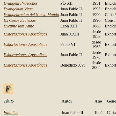
Evangelii Praecones
Pío XII
1951
Encícl
Evangelium Vitae
Juan Pablo II
1995
Encícl
Evangelización del Nuevo Mundo
Juan Pablo II
1990
Carta 
Ex Corde Ecclesiae
Juan Pablo II
1990
Consti
Exeunte Iam Anno
León XIII
1888
Encícl
desde
Exhortaciones Apostólicas
Juan XXIII
Exhort
1958
desde
Exhortaciones Apostólicas
Pablo VI
Exhort
1963
desde
Exhortaciones Apostólicas
Juan Pablo II
Exhort
1978
desde
Exhortaciones Apostólicas
Benedicto XVI
Exhort
2005
Título
Autor
Año
Géne
Familias
Juan Pablo II
1994
Cart