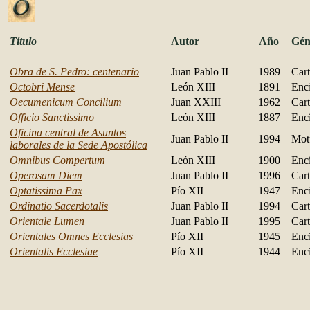
Título
Autor
Año
Gén
Obra de S. Pedro: centenario
Juan Pablo II
1989
Cart
Octobri Mense
León XIII
1891
Encí
Oecumenicum Concilium
Juan XXIII
1962
Cart
Officio Sanctissimo
León XIII
1887
Encí
Oficina central de Asuntos
Juan Pablo II
1994
Mot
laborales de la Sede Apostólica
Omnibus Compertum
León XIII
1900
Encí
Operosam Diem
Juan Pablo II
1996
Cart
Optatissima Pax
Pío XII
1947
Encí
Ordinatio Sacerdotalis
Juan Pablo II
1994
Cart
Orientale Lumen
Juan Pablo II
1995
Cart
Orientales Omnes Ecclesias
Pío XII
1945
Encí
Orientalis Ecclesiae
Pío XII
1944
Encí