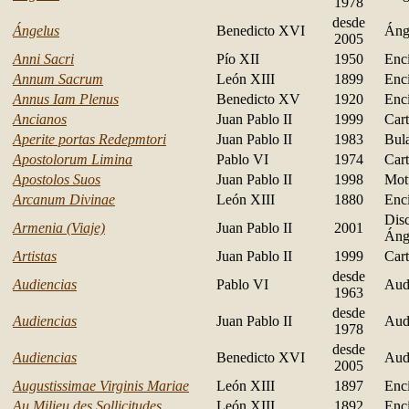
1978
desde
Ángelus
Benedicto XVI
Áng
2005
Anni Sacri
Pío XII
1950
Encí
Annum Sacrum
León XIII
1899
Encí
Annus Iam Plenus
Benedicto XV
1920
Encí
Ancianos
Juan Pablo II
1999
Car
Aperite portas Redepmtori
Juan Pablo II
1983
Bul
Apostolorum Limina
Pablo VI
1974
Cart
Apostolos Suos
Juan Pablo II
1998
Mot
Arcanum Divinae
León XIII
1880
Encí
Disc
Armenia (Viaje)
Juan Pablo II
2001
Áng
Artistas
Juan Pablo II
1999
Car
desde
Audiencias
Pablo VI
Aud
1963
desde
Audiencias
Juan Pablo II
Aud
1978
desde
Audiencias
Benedicto XVI
Aud
2005
Augustissimae Virginis Mariae
León XIII
1897
Encí
Au Milieu des Sollicitudes
León XIII
1892
Encí