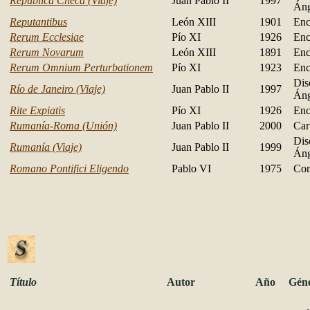
República Checa (Viaje)
Juan Pablo II
1997
Áng
Reputantibus
León XIII
1901
Enc
Rerum Ecclesiae
Pío XI
1926
Enc
Rerum Novarum
León XIII
1891
Enc
Rerum Omnium Perturbationem
Pío XI
1923
Enc
Dis
Río de Janeiro (Viaje)
Juan Pablo II
1997
Áng
Rite Expiatis
Pío XI
1926
Enc
Rumanía-Roma (Unión)
Juan Pablo II
2000
Car
Dis
Rumanía (Viaje)
Juan Pablo II
1999
Áng
Romano Pontifici Eligendo
Pablo VI
1975
Con
Título
Autor
Año
Gén