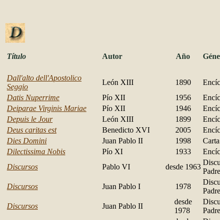
Título
Autor
Año
Géne
Dall'alto dell'Apostolico
León XIII
1890
Encíc
Seggio
Datis Nuperrime
Pío XII
1956
Encíc
Deiparae Virginis Mariae
Pío XII
1946
Encíc
Depuis le Jour
León XIII
1899
Encíc
Deus caritas est
Benedicto XVI
2005
Encíc
Dies Domini
Juan Pablo II
1998
Carta
Dilectissima Nobis
Pío XI
1933
Encíc
Discu
Discursos
Pablo VI
desde 1963
Padr
Discu
Discursos
Juan Pablo I
1978
Padr
desde
Discu
Discursos
Juan Pablo II
1978
Padr