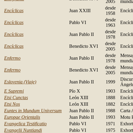
2005
mundi
desde
Encíclicas
Juan XXIII
Encícl
1958
desde
Encíclicas
Pablo VI
Encícl
1963
desde
Encíclicas
Juan Pablo II
Encícl
1978
desde
Encíclicas
Benedicto XVI
Encícl
2005
desde
Mensaj
Enfermo
Juan Pablo II
1978
mundi
desde
Mensaj
Enfermo
Benedicto XVI
2005
mundi
Discur
Eslovenia (Viaje)
Juan Pablo II
1999
Ángel
E Supremi
Pío X
1903
Encícl
Etsi Cunctas
León XIII
1888
Encícl
Etsi Nos
León XIII
1882
Encícl
Euntes in Mundum Universum
Juan Pablo II
1988
Carta 
Europae Orientalis
Juan Pablo II
1993
Motu P
Evangelica Testificatio
Pablo VI
1971
Exhort
Evangelii Nuntiandi
Pablo VI
1975
Exhort