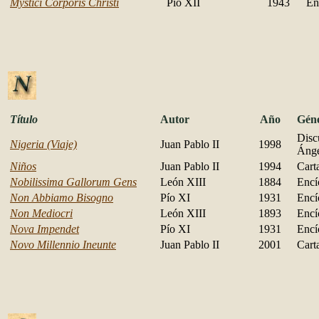
Mystici Corporis Christi
Pío XII
1943
En
Título
Autor
Año
Gén
Disc
Nigeria (Viaje)
Juan Pablo II
1998
Ánge
Niños
Juan Pablo II
1994
Cart
Nobilissima Gallorum Gens
León XIII
1884
Encí
Non Abbiamo Bisogno
Pío XI
1931
Encí
Non Mediocri
León XIII
1893
Encí
Nova Impendet
Pío XI
1931
Encí
Novo Millennio Ineunte
Juan Pablo II
2001
Cart