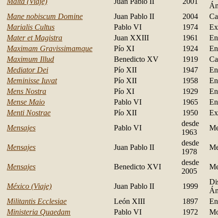
Malta (Viaje)
Juan Pablo II
2001
Án
Mane nobiscum Domine
Juan Pablo II
2004
Ca
Marialis Cultus
Pablo VI
1974
Ex
Mater et Magistra
Juan XXIII
1961
En
Maximam Gravissimamque
Pío XI
1924
En
Maximum Illud
Benedicto XV
1919
Ca
Mediator Dei
Pío XII
1947
En
Meminisse Iuvat
Pío XII
1958
En
Mens Nostra
Pío XI
1929
En
Mense Maio
Pablo VI
1965
En
Menti Nostrae
Pío XII
1950
Ex
desde
Mensajes
Pablo VI
Me
1963
desde
Mensajes
Juan Pablo II
Me
1978
desde
Mensajes
Benedicto XVI
Me
2005
Di
México (Viaje)
Juan Pablo II
1999
Án
Militantis Ecclesiae
León XIII
1897
En
Ministeria Quaedam
Pablo VI
1972
Mo