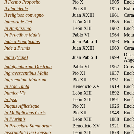
Il Fermo Proposito
Pío X
1905
Encíc
Il film ideale
Pío XII
1955
Exhor
Il religioso convegno
Juan XXIII
1961
Carta
Immortale Dei
León XIII
1885
Encíc
In Amplissimo
León XIII
1902
Encíc
In Fructibus Multis
Pablo VI
1964
Motu
Inde a Pontificatus
Juan Pablo II
1993
Motu
Inde a Primis
Juan XXIII
1960
Carta
Discu
India (Viaje)
Juan Pablo II
1999
Ánge
Indulgentiarum Doctrina
Pablo VI
1967
Const
Ingravescentibus Malis
Pío XI
1937
Encíc
Ingruentium Malorum
Pío XII
1951
Encíc
In Hac Tanta
Benedicto XV
1919
Encíc
Inimica Vis
León XIII
1892
Encíc
In Ipso
León XIII
1891
Encíc
Iniquis Afflictisque
Pío XI
1926
Encíc
In Multiplicibus Curis
Pío XII
1948
Encíc
In Plurimis
León XIII
1888
Encíc
In Praeclara Summorum
Benedicto XV
1921
Encíc
Inscrutabili Dei Consilio
León XIII
1878
Encíc