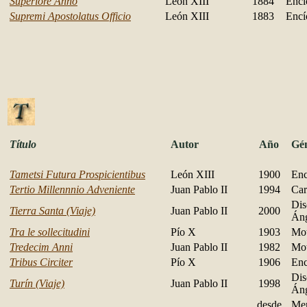
Superiore Anno
León XIII
1884
Encí
Supremi Apostolatus Officio
León XIII
1883
Encí
Título
Autor
Año
Gé
Tametsi Futura Prospicientibus
León XIII
1900
Enc
Tertio Millennnio Adveniente
Juan Pablo II
1994
Car
Dis
Tierra Santa (Viaje)
Juan Pablo II
2000
Áng
Tra le sollecitudini
Pío X
1903
Mot
Tredecim Anni
Juan Pablo II
1982
Mot
Tribus Circiter
Pío X
1906
Enc
Dis
Turín (Viaje)
Juan Pablo II
1998
Áng
desde
Men