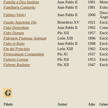
Familia a Deo Instituta
Juan Pablo II
1981
Motu
Familiaris Consortio
Juan Pablo II
1981
Exhor
Discu
Fátima (Viaje)
Juan Pablo II
2000
Ánge
Fausto Appetente Die
Benedicto XV
1921
Encíc
Fidei Depositum
Juan Pablo II
1992
Const
Fidei Donum
Pío XII
1957
Encíc
Fidentem Piumque Animum
León XIII
1896
Encíc
Fides et Ratio
Juan Pablo II
1998
Encíc
Fin dal Principio
León XIII
1902
Encíc
Firmissimam Constantiam
Pío XI
1937
Encíc
Fulgens Corona
Pío XII
1953
Encíc
Fulgens Radiatur
Pío XII
1947
Encíc
Título
Autor
Año
Géne