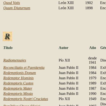
Quod Votis
León XIII
1902
Enc
Quum Diuturnum
León XIII
1898
Enc
Título
Autor
Año
Gé
desde
Radiomensajes
Pío XII
Dis
1941
Reconciliatio et Paenitentia
Juan Pablo II
1984
Exh
Redemptionis Donum
Juan Pablo II
1984
Exh
Redemptor Hominis
Juan Pablo II
1979
Enc
Redemptoris Custos
Juan Pablo II
1989
Exh
Redemptoris Mater
Juan Pablo II
1987
Enc
Redemptoris Missio
Juan Pablo II
1990
Enc
Redemptoris Nostri Cruciatus
Pío XII
1949
Enc
Dis