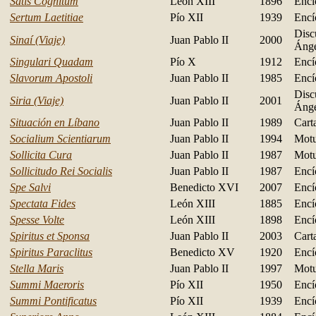
Satis Cognitum
León XIII
1896
Encí
Sertum Laetitiae
Pío XII
1939
Encí
Disc
Sinaí (Viaje)
Juan Pablo II
2000
Ánge
Singulari Quadam
Pío X
1912
Encí
Slavorum Apostoli
Juan Pablo II
1985
Encí
Disc
Siria (Viaje)
Juan Pablo II
2001
Ánge
Situación en Líbano
Juan Pablo II
1989
Cart
Socialium Scientiarum
Juan Pablo II
1994
Motu
Sollicita Cura
Juan Pablo II
1987
Motu
Sollicitudo Rei Socialis
Juan Pablo II
1987
Encí
Spe Salvi
Benedicto XVI
2007
Encí
Spectata Fides
León XIII
1885
Encí
Spesse Volte
León XIII
1898
Encí
Spiritus et Sponsa
Juan Pablo II
2003
Cart
Spiritus Paraclitus
Benedicto XV
1920
Encí
Stella Maris
Juan Pablo II
1997
Motu
Summi Maeroris
Pío XII
1950
Encí
Summi Pontificatus
Pío XII
1939
Encí