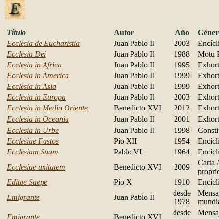
Título
Autor
Año
Géner
Ecclesia de Eucharistia
Juan Pablo II
2003
Encícl
Ecclesia Dei
Juan Pablo II
1988
Motu P
Ecclesia in Africa
Juan Pablo II
1995
Exhort
Ecclesia in America
Juan Pablo II
1999
Exhort
Ecclesia in Asia
Juan Pablo II
1999
Exhort
Ecclesia in Europa
Juan Pablo II
2003
Exhort
Ecclesia in Medio Oriente
Benedicto XVI
2012
Exhort
Ecclesia in Oceania
Juan Pablo II
2001
Exhort
Ecclesia in Urbe
Juan Pablo II
1998
Consti
Ecclesiae Fastos
Pío XII
1954
Encícl
Ecclesiam Suam
Pablo VI
1964
Encícl
Carta 
Ecclesiae unitatem
Benedicto XVI
2009
propri
Editae Saepe
Pío X
1910
Encícl
desde
Mensaj
Emigrante
Juan Pablo II
1978
mundi
desde
Mensaj
Emigrante
Benedicto XVI