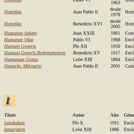
1963
desde
Homilías
Juan Pablo II
Homi
1978
desde
Homilías
Benedicto XVI
Homi
2005
Humanae Salutis
Juan XXIII
1961
Cons
Humanae Vitae
Pablo VI
1968
Encí
Humani Generis
Pío XII
1950
Encí
Humani Generis Redemptionem
Benedicto XV
1917
Encí
Humanum Genus
León XIII
1884
Encí
Hungría: Milenario
Juan Pablo II
2001
Cart
Título
Autor
Año
Géne
Iamdudum
Pío X
1911
Encíc
Iampridem
León XIII
1886
Encíc