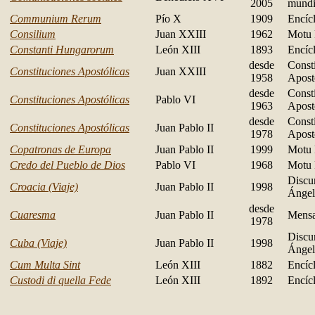
2005
mundi
Communium Rerum
Pío X
1909
Encícl
Consilium
Juan XXIII
1962
Motu 
Constanti Hungarorum
León XIII
1893
Encícl
desde
Const
Constituciones Apostólicas
Juan XXIII
1958
Apost
desde
Const
Constituciones Apostólicas
Pablo VI
1963
Apost
desde
Const
Constituciones Apostólicas
Juan Pablo II
1978
Apost
Copatronas de Europa
Juan Pablo II
1999
Motu 
Credo del Pueblo de Dios
Pablo VI
1968
Motu 
Discu
Croacia (Viaje)
Juan Pablo II
1998
Ángel
desde
Cuaresma
Juan Pablo II
Mensa
1978
Discu
Cuba (Viaje)
Juan Pablo II
1998
Ángel
Cum Multa Sint
León XIII
1882
Encícl
Custodi di quella Fede
León XIII
1892
Encícl