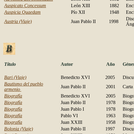
Auspicato Concessum
León XIII
1882
Encí
Auspicia Quaedam
Pío XII
1948
Encí
Disc
Austria (Viaje)
Juan Pablo II
1998
Áng
Título
Autor
Año
Géne
Bari (Viaje)
Benedicto XVI
2005
Discu
Bautismo del pueblo
Juan Pablo II
2001
Carta
armenio
Biografía
Benedicto XVI
2005
Biogr
Biografía
Juan Pablo II
1978
Biogr
Biografía
Juan Pablo I
1978
Biogr
Biografía
Pablo VI
1963
Biogr
Biografía
Juan XXIII
1958
Biogr
Bolonia (Viaje)
Juan Pablo II
1997
Discu