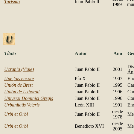
Turismo
Juan Pablo II
1989
mun
Título
Autor
Año
Gé
Dis
Ucrania (Viaje)
Juan Pablo II
2001
Án
Une fois encore
Pío X
1907
Enc
Unión de Brest
Juan Pablo II
1995
Car
Unión de Uzhorod
Juan Pablo II
1996
Car
Universi Dominici Gregis
Juan Pablo II
1996
Con
Urbanitatis Veteris
León XIII
1901
Enc
desde
Urbi et Orbi
Juan Pablo II
Me
1978
desde
Urbi et Orbi
Benedicto XVI
Me
2005