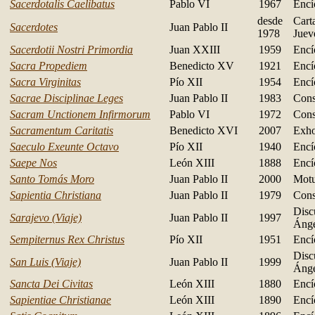
Sacerdotalis Caelibatus
Pablo VI
1967
Encí
desde
Cart
Sacerdotes
Juan Pablo II
1978
Juev
Sacerdotii Nostri Primordia
Juan XXIII
1959
Encí
Sacra Propediem
Benedicto XV
1921
Encí
Sacra Virginitas
Pío XII
1954
Encí
Sacrae Disciplinae Leges
Juan Pablo II
1983
Cons
Sacram Unctionem Infirmorum
Pablo VI
1972
Cons
Sacramentum Caritatis
Benedicto XVI
2007
Exho
Saeculo Exeunte Octavo
Pío XII
1940
Encí
Saepe Nos
León XIII
1888
Encí
Santo Tomás Moro
Juan Pablo II
2000
Motu
Sapientia Christiana
Juan Pablo II
1979
Cons
Disc
Sarajevo (Viaje)
Juan Pablo II
1997
Ánge
Sempiternus Rex Christus
Pío XII
1951
Encí
Disc
San Luis (Viaje)
Juan Pablo II
1999
Ánge
Sancta Dei Civitas
León XIII
1880
Encí
Sapientiae Christianae
León XIII
1890
Encí