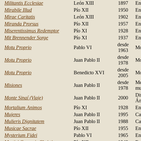
Militantis Ecclesiae
León XIII
1897
En
Mirabile Illud
Pío XII
1950
En
Mirae Caritatis
León XIII
1902
En
Miranda Prorsus
Pío XII
1957
En
Miserentissimus Redemptor
Pío XI
1928
En
Mit Brennender Sorge
Pío XI
1937
En
desde
Motu Proprio
Pablo VI
Mo
1963
desde
Motu Proprio
Juan Pablo II
Mo
1978
desde
Motu Proprio
Benedicto XVI
Mo
2005
desde
Me
Misiones
Juan Pablo II
1978
mu
Di
Monte Sinaí (Viaje)
Juan Pablo II
2000
Án
Mortalium Animos
Pío XI
1928
En
Mujeres
Juan Pablo II
1995
Ca
Mulieris Dignitatem
Juan Pablo II
1988
Ca
Musicae Sacrae
Pío XII
1955
En
Mysterium Fidei
Pablo VI
1965
En