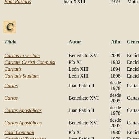
Boni Pastoris
Juan XXIII
1959
Motu 
Título
Autor
Año
Géne
Caritas in veritate
Benedicto XVI
2009
Encícl
Caritate Christi Compulsi
Pío XI
1932
Encícl
Caritatis
León XIII
1894
Encícl
Caritatis Studium
León XIII
1898
Encícl
desde
Cartas
Juan Pablo II
Carta
1978
desde
Cartas
Benedicto XVI
Carta
2005
desde
Cartas Apostólicas
Juan Pablo II
Cartas
1978
desde
Cartas Apostólicas
Benedicto XVI
Cartas
2005
Casti Connubii
Pío XI
1930
Encícl