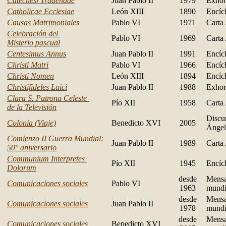
Catechesi Tradendae
Juan Pablo II
1979
Exhor
Catholicae Ecclesiae
León XIII
1890
Encícl
Causas Matrimoniales
Pablo VI
1971
Carta
Celebración del
Pablo VI
1969
Carta
Misterio pascual
Centesimus Annus
Juan Pablo II
1991
Encícl
Christi Matri
Pablo VI
1966
Encícl
Christi Nomen
León XIII
1894
Encícl
Christifideles Laici
Juan Pablo II
1988
Exhor
Clara S. Patrona Celeste
Pío XII
1958
Carta
de la Televisión
Discu
Colonia (Viaje)
Benedicto XVI
2005
Ángel
Comienzo II Guerra Mundial:
Juan Pablo II
1989
Carta
50° aniversario
Communium Interpretes
Pío XII
1945
Encícl
Dolorum
desde
Mensa
Comunicaciones sociales
Pablo VI
1963
mundi
desde
Mensa
Comunicaciones sociales
Juan Pablo II
1978
mundi
desde
Mensa
Comunicaciones sociales
Benedicto XVI