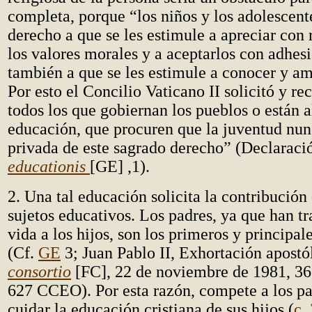
completa, porque “los niños y los adolescent
derecho a que se les estimule a apreciar con 
los valores morales y a aceptarlos con adhes
también a que se les estimule a conocer y a
Por esto el Concilio Vaticano II solicitó y r
todos los que gobiernan los pueblos o están al
educación, que procuren que la juventud nun
privada de este sagrado derecho” (Declarac
educationis
[GE] ,1).
2. Una tal educación solicita la contribució
sujetos educativos. Los padres, ya que han tr
vida a los hijos, son los primeros y principa
(Cf.
GE
3; Juan Pablo II, Exhortación apostó
consortio
[FC], 22 de noviembre de 1981, 3
627 CCEO). Por esta razón, compete a los pa
cuidar la educación cristiana de sus hijos (
c.