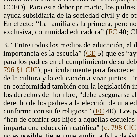
CCEO). Para este deber primario, los padres 
ayuda subsidiaria de la sociedad civil y de ot
En efecto: “La familia es la primera, pero no
exclusiva, comunidad educadora” (
FC
40; C
3. “Entre todos los medios de educación, el
importancia es la escuela” (
GE
5) que es “ay
para los padres en el cumplimiento de su deb
796 §1 CIC
), particularmente para favorecer
de la cultura y la educación a vivir juntos. E
en conformidad también con la legislación i
los derechos del hombre, “debe asegurarse a
derecho de los padres a la elección de una e
conforme con su fe religiosa” (
FC
40). Los p
“han de confiar sus hijos a aquellas escuelas 
imparta una educación católica” (
c. 798 CIC
no es posible, tienen que suplir la falta de és