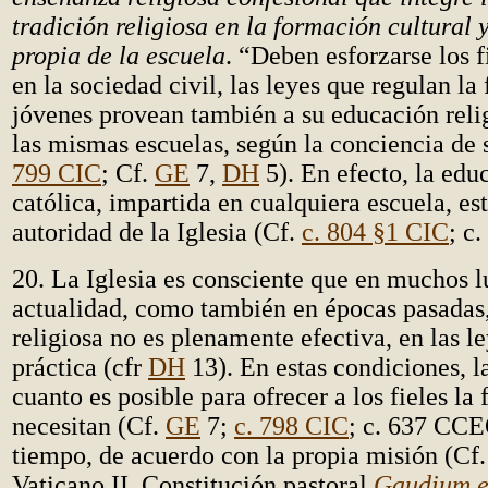
tradición religiosa en la formación cultural
propia de la escuela
. “Deben esforzarse los f
en la sociedad civil, las leyes que regulan la
jóvenes provean también a su educación reli
las mismas escuelas, según la conciencia de 
799 CIC
; Cf.
GE
7,
DH
5). En efecto, la edu
católica, impartida en cualquiera escuela, es
autoridad de la Iglesia (Cf.
c. 804 §1 CIC
; c
20. La Iglesia es consciente que en muchos l
actualidad, como también en épocas pasadas, 
religiosa no es plenamente efectiva, en las le
práctica (cfr
DH
13). En estas condiciones, l
cuanto es posible para ofrecer a los fieles l
necesitan (Cf.
GE
7;
c. 798 CIC
; c. 637 CC
tiempo, de acuerdo con la propia misión (Cf.
Vaticano II, Constitución pastoral
Gaudium e