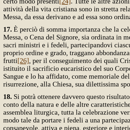
certo modo presenti
[24]
. Tutte le altre azion
attività della vita cristiana sono in stretta re
Messa, da essa derivano e ad essa sono ordin
17.
È perciò di somma importanza che la cel
Messa, o Cena del Signore, sia ordinata in m
sacri ministri e i fedeli, partecipandovi cias
proprio ordine e grado, traggano abbondanza
frutti
[26]
, per il conseguimento dei quali Cri
istituito il sacrificio eucaristico del suo Corp
Sangue e lo ha affidato, come memoriale del
risurrezione, alla Chiesa, sua dilettissima sp
18.
Si potrà ottenere davvero questo risultato,
conto della natura e delle altre caratteristich
assemblea liturgica, tutta la celebrazione ver
modo tale da portare i fedeli a una partecipa
consapevole, attiva e piena, esteriore e interi