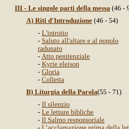
III - Le singole parti della messa
(46 - 
A) Riti d'Introduzione
(46 - 54)
-
L'introito
-
Saluto all'altare e al popolo
radunato
-
Atto penitenziale
-
Kyrie eleison
-
Gloria
-
Colletta
B) Liturgia della Parola
(55 - 71)
-
Il silenzio
-
Le letture bibliche
-
Il Salmo responsoriale
-
L’acclamazione prima della let