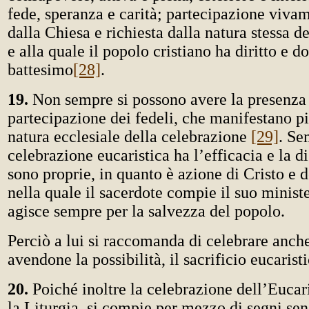
fede, speranza e carità; partecipazione viva
dalla Chiesa e richiesta dalla natura stessa d
e alla quale il popolo cristiano ha diritto e d
battesimo
[28]
.
19.
Non sempre si possono avere la presenza e
partecipazione dei fedeli, che manifestano p
natura ecclesiale della celebrazione
[29]
. Se
celebrazione eucaristica ha l’efficacia e la d
sono proprie, in quanto è azione di Cristo e d
nella quale il sacerdote compie il suo minist
agisce sempre per la salvezza del popolo.
Perciò a lui si raccomanda di celebrare anch
avendone la possibilità, il sacrificio eucarist
20.
Poiché inoltre la celebrazione dell’Eucari
la Liturgia, si compie per mezzo di segni sen