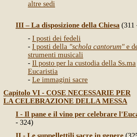
altre sedi
III – La disposizione della Chiesa
(311 
-
I posti dei fedeli
-
I posti della
"schola cantorum"
e d
strumenti musicali
-
Il posto per la custodia della Ss.ma
Eucaristia
-
Le immagini sacre
Capitolo VI - COSE NECESSARIE PER
LA CELEBRAZIONE DELLA MESSA
I - Il pane e il vino per celebrare l'Euc
- 324)
II - Le suppellettili sacre in genere
(325