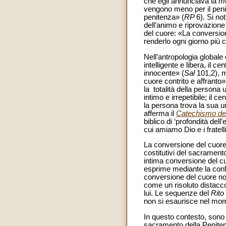
che egli annunciava la
me
vengono meno per il penit
penitenza» (
RP
6). Si not
dell’animo e riprovazione
del cuore: «La conversion
renderlo ogni giorno più 
Nell’antropologia globale 
intelligente e libera, il 
innocente» (
Sal
101,2), m
cuore contrito e affranto»
la totalità della persona 
intimo e irrepetibile; il 
la persona trova la sua un
afferma il
Catechismo del
biblico di ‘profondità del
cui amiamo Dio e i fratelli
La conversione del cuore n
costitutivi del sacrament
intima conversione del cu
esprime mediante la confe
conversione del cuore non
come un risoluto distacc
lui. Le sequenze del
Rito
non si esaurisce nel mome
In questo contesto, sono d
sacramento della Penitenz