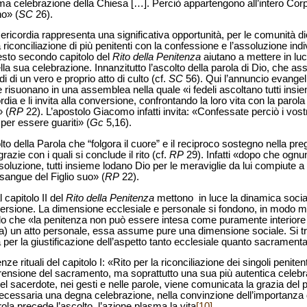
ma celebrazione della Chiesa […]. Perciò appartengono all’intero Corp
no» (
SC
26).
sericordia rappresenta una significativa opportunità, per le comunità d
la riconciliazione di più penitenti con la confessione e l’assoluzione ind
uesto secondo capitolo del
Rito della Penitenza
aiutano a mettere in luc
lla sua celebrazione. Innanzitutto l’ascolto della parola di Dio, che as
di di un vero e proprio atto di culto (cf.
SC
56). Qui l’annuncio evangeli
 risuonano in una assemblea nella quale «i fedeli ascoltano tutti insie
ia e li invita alla conversione, confrontando la loro vita con la parola
 (
RP
22). L’apostolo Giacomo infatti invita: «Confessate perciò i vostri p
i per essere guariti» (
Gc
5,16).
lto della Parola che “folgora il cuore” e il reciproco sostegno nella p
grazie con i quali si conclude il rito (cf.
RP
29). Infatti «dopo che ognu
ssoluzione, tutti insieme lodano Dio per le meraviglie da lui compiute a
l sangue del Figlio suo» (
RP
22).
 capitolo II del
Rito della Penitenza
mettono in luce la dinamica socia
rsione. La dimensione ecclesiale e personale si fondono, in modo mol
 che «la penitenza non può essere intesa come puramente interiore e p
) un atto personale, essa assume pure una dimensione sociale. Si tra
per la giustificazione dell’aspetto tanto ecclesiale quanto sacrament
 rituali del capitolo I: «Rito per la riconciliazione dei singoli penitent
ensione del sacramento, ma soprattutto una sua più autentica celeb
 del sacerdote, nei gesti e nelle parole, viene comunicata la grazia de
ecessaria una degna celebrazione, nella convinzione dell’importanza d
arola precede l’ascolto, l’azione plasma la vita
[10]
.