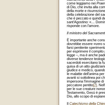
come leggiamo nei
Prae
di Dio, che invita alla c
della morte e risurrezione
della celebrazione del s
che è peccato e quindi de
sant’Agostino: «… Domin
risponde con l’amore.
Il ministro del Sacramen
È importante anche consi
dovrebbe essere «vero se
farsi penitente speriment
per esprimere il compito p
legge –, ma è anche padre
diverse tendenze teologich
sacerdoti esercitano la f
guisa di un atto giudiziari
giudice e medico, quando
le malattie dell’anima per
avanti si sottolinea poi 
impersona l’immagine di 
peccatore pentito
[7]
. Nel
per le sue creature nonost
Testamento, Gesù è pres
Dio, allo scopo di espiare
Il
Catechismo della Chies