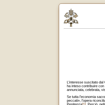
L’interesse suscitato dal
ha inteso contribuire con u
annunciata, celebrata, vi
Se tutta l’economia sacr
peccati», l’opera riconcil
Penitenza
[1]
. Perciò, nel