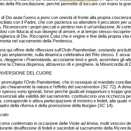
to della Riconciliazione, perché permette di toccare con mano la gra
 di Dio aiuta l’uomo a porsi con onestà di fronte alla propria coscienz
ciliato con il Padre, che con pazienza sa attendere il peccatore per 
à. Riconoscere i propri peccati e pentirsi non è un’umiliazione. Al contra
osi con fiducia al suo disegno di amore, e al tempo stesso riscoprire i
ianza di Dio. Riscoprire Colui che è origine e fine della propria vita è i
imenta nel sacramento della Penitenza.
ra qui offrire delle riflessioni sull’
Ordo Paenitentiae
, sostando anzitutt
indi più ampiamente, sulla dinamica celebrativa del Rito stesso.
È
assai 
o, rileggerne i
Praenotanda
, accostarne testi e gesti, assimilare gli at
ome
la Chiesa dispensa, attraverso riti e preghiere, la Misericordia di 
ONVERSIONE DEL CUORE
 promulgato l’
Ordo Paenitentiae
, che in ossequio al mandato conciliare
iù chiaramente la natura e l’effetto del sacramento» (
SC
72). A dista
spesso sono ignorati, forse perché giudicati inopportuni o troppo gra
essenziali alla validità del sacramento, costituiscono una ricchezza p
a, consapevole e attiva partecipazione di ministro e fedeli, alla quale
adro della riforma e della promozione della liturgia» (
SC
14).
ccato
 come confermato in occasione delle Visite
ad limina
, molti vescovi d
ante disaffezione di fedeli e sacerdoti al sacramento della Riconcilia