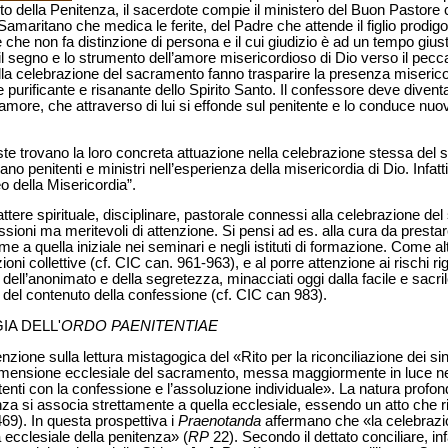
o della Penitenza, il sacerdote compie il ministero del Buon Pastore
amaritano che medica le ferite, del Padre che attende il figlio prodigo
e che non fa distinzione di persona e il cui giudizio è ad un tempo giu
l segno e lo strumento dell’amore misericordioso di Dio verso il pecc
 della celebrazione del sacramento fanno trasparire la presenza miseric
re purificante e risanante dello Spirito Santo. Il confessore deve diventa
re, che attraverso di lui si effonde sul penitente e lo conduce nuova
poste trovano la loro concreta attuazione nella celebrazione stessa de
 penitenti e ministri nell’esperienza della misericordia di Dio. Infatt
 della Misericordia”.
rattere spirituale, disciplinare, pastorale connessi alla celebrazione d
essioni ma meritevoli di attenzione. Si pensi ad es. alla cura da presta
 a quella iniziale nei seminari e negli istituti di formazione. Come al
zioni collettive (cf. CIC can. 961-963), e al porre attenzione ai rischi r
e dell’anonimato e della segretezza, minacciati oggi dalla facile e sacri
e del contenuto della confessione (cf. CIC can 983).
IA DELL'
ORDO PAENITENTIAE
nzione sulla lettura mistagogica del «Rito per la riconciliazione dei sing
imensione ecclesiale del sacramento, messa maggiormente in luce nel c
nitenti con la confessione e l’assoluzione individuale». La natura prof
a si associa strettamente a quella ecclesiale, essendo un atto che ri
9). In questa prospettiva i
Praenotanda
affermano che «la celebraz
 ecclesiale della penitenza» (
RP
22). Secondo il dettato conciliare, infa