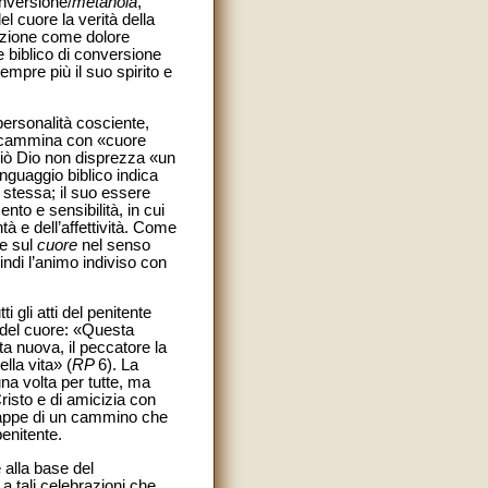
nversione/
metanoia
,
l cuore la verità della
trizione come dolore
e biblico di conversione
empre più il suo spirito e
personalità cosciente,
sto cammina con «cuore
iò Dio non disprezza «un
linguaggio biblico indica
a stessa; il suo essere
nto e sensibilità, in cui
tà e dell’affettività. Come
he sul
cuore
nel senso
indi l’animo indiviso con
 gli atti del penitente
e del cuore: «Questa
ta nuova, il peccatore la
lla vita» (
RP
6). La
na volta per tutte, ma
isto e di amicizia con
tappe di un cammino che
enitente.
 alla base del
 tali celebrazioni che,