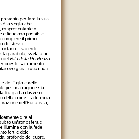
 presenta per fare la sua
a è la soglia che
, rappresentante di
 e fiducioso possibile.
a compiere il primo
con lo stesso
 lontano. I sacerdoti
sta parabola, svela a noi
o del
Rito della Penitenza
 per questo sacramento:
tanove giusti i quali non
e del Figlio e dello
te per una ragione sia
 la liturgia ha davvero
o della croce.
La formula
ebrazione dell’Eucaristia,
icemente dire al
subito un’atmosfera di
e illumina con la fede i
to forti e dolci
dal profondo del cuore,