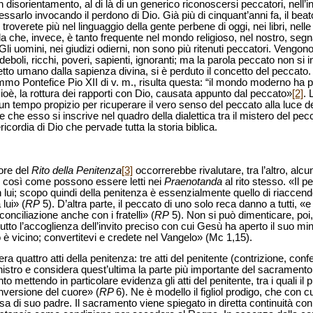
disorientamento, al di là di un generico riconoscersi peccatori, nell’in
essarlo invocando il perdono di Dio. Già più di cinquant’anni fa, il be
roverete più nel linguaggio della gente perbene di oggi, nei libri, nell
a che, invece, è tanto frequente nel mondo religioso, nel nostro, segn
Gli uomini, nei giudizi odierni, non sono più ritenuti peccatori. Vengon
, deboli, ricchi, poveri, sapienti, ignoranti; ma la parola peccato non si
letto umano dalla sapienza divina, si è perduto il concetto del peccato.
mmo Pontefice Pio XII di v. m., risulta questa: “il mondo moderno ha p
ioè, la rottura dei rapporti con Dio, causata appunto dal peccato»
[2]
. 
n tempo propizio per ricuperare il vero senso del peccato alla luce 
che esso si inscrive nel quadro della dialettica tra il mistero del pecc
ricordia di Dio che pervade tutta la storia biblica.
lore del
Rito della Penitenza
[3]
occorrerebbe rivalutare, tra l’altro, alcu
 così come possono essere letti nei
Praenotanda
al rito stesso. «Il p
n lui; scopo quindi della penitenza è essenzialmente quello di riaccend
lui» (
RP
5). D’altra parte, il peccato di uno solo reca danno a tutti, «
onciliazione anche con i fratelli» (
RP
5). Non si può dimenticare, poi
tto l’accoglienza dell’invito preciso con cui Gesù ha aperto il suo min
o è vicino; convertitevi e credete nel Vangelo» (Mc 1,15).
era quattro atti della penitenza: tre atti del penitente (contrizione, co
nistro e considera quest’ultima la parte più importante del sacramento
nto mettendo in particolare evidenza gli atti del penitente, tra i quali il 
onversione del cuore» (
RP
6). Ne è modello il figliol prodigo, che con c
asa di suo padre. Il sacramento viene spiegato in diretta continuità con 