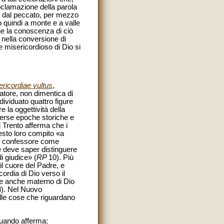
roclamazione della parola
ne dal peccato, per mezzo
 quindi a monte e a valle
e la conoscenza di ciò
 nella conversione di
e misericordioso di Dio si
ericordiae vultus
,
atore, non dimentica di
dividuato quattro figure
 la oggettività della
verse epoche storiche e
di Trento afferma che i
esto loro compito «a
l confessore come
e deve saper distinguere
i giudice» (
RP
10). Più
il cuore del Padre, e
ordia di Dio verso il
 e anche materno di Dio
8). Nel Nuovo
le cose che riguardano
quando afferma: