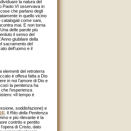
dividuare la natura del
ato Paolo VI osservava in
e cose che parlano degli
atamente in quello vicino
o catalogati come sani,
 incontra mai. E non torna
 Una delle parole più
erduto il senso del
L’Anno giubilare della
del sacramento del
ato dell’uomo e il
ni elementi del retroterra
eccato è offesa fatta a Dio
ere in noi l’amore di Dio e
e così la penitenza ha
, che l’esperienza
istero: «Il tempo è
nfessione, soddisfazione) e
[4]
. Il
Rito della Penitenza
primo e più rilevante è la
uore contrito e pentito
l’opera di Cristo, dato