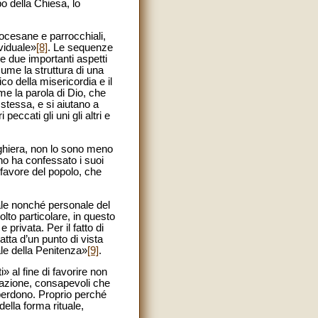
o della Chiesa, lo
iocesane e parrocchiali,
ividuale»
[8]
. Le sequenze
e due importanti aspetti
sume la struttura di una
co della misericordia e il
me la parola di Dio, che
 stessa, e si aiutano a
eccati gli uni gli altri e
reghiera, non lo sono meno
no ha confessato i suoi
 favore del popolo, che
le nonché personale del
to particolare, in questo
rivata. Per il fatto di
tta d’un punto di vista
ale della Penitenza»
[9]
.
i» al fine di favorire non
razione, consapevoli che
l perdono. Proprio perché
ella forma rituale,