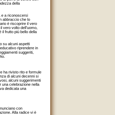
ndezza della
a e a riconoscersi
un abbraccio che lo
rio è riscoprire il vero
l vero volto dell’uomo,
l frutto più bello della
o su alcuni aspetti
educativo riprendere in
teggiamenti suggeriti,
Dio.
 ha rivisto rito e formule
nza di alcuni decenni si
vosi, alcuni suggerimenti
er una celebrazione nella
 «va dedicata una
enunciano con
zione. Alla radice vi è