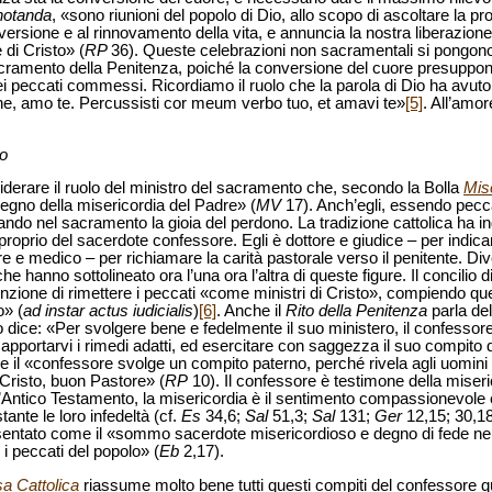
notanda
, «sono riunioni del popolo di Dio, allo scopo di ascoltare la p
onversione e al rinnovamento della vita, e annuncia la nostra liberazio
 di Cristo» (
RP
36). Queste celebrazioni non sacramentali si pongono
acramento della Penitenza, poiché la conversione del cuore presuppon
i peccati commessi. Ricordiamo il ruolo che la parola di Dio ha avuto
e, amo te. Percussisti cor meum verbo tuo, et amavi te»
[5]
. All’amor
to
derare il ruolo del ministro del sacramento che, secondo la Bolla
Mis
gno della misericordia del Padre» (
MV
17). Anch’egli, essendo pecc
ando nel sacramento la gioia del perdono. La tradizione cattolica ha in
roprio del sacerdote confessore. Egli è dottore e giudice – per indicare
 e medico – per richiamare la carità pastorale verso il penitente. Di
e hanno sottolineato ora l’una ora l’altra di queste figure. Il concilio 
unzione di rimettere i peccati «come ministri di Cristo», compiendo qu
o» (
ad instar actus iudicialis
)
[6]
. Anche il
Rito della Penitenza
parla de
 dice: «Per svolgere bene e fedelmente il suo ministero, il confessor
 apportarvi i rimedi adatti, ed esercitare con saggezza il suo compito d
che il «confessore svolge un compito paterno, perché rivela agli uomini 
Cristo, buon Pastore» (
RP
10). Il confessore è testimone della miseric
l’Antico Testamento, la misericordia è il sentimento compassionevole
ante le loro infedeltà (cf.
Es
34,6;
Sal
51,3;
Sal
131;
Ger
12,15; 30,1
entato come il «sommo sacerdote misericordioso e degno di fede nel
 i peccati del popolo» (
Eb
2,17).
a Cattolica
riassume molto bene tutti questi compiti del confessore 