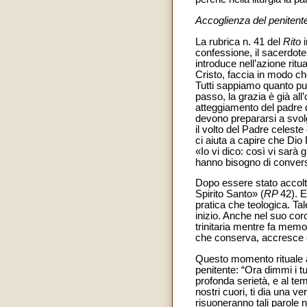
Accoglienza del penitent
La rubrica n. 41 del
Rito
i
confessione, il sacerdote 
introduce nell’azione ritua
Cristo, faccia in modo ch
Tutti sappiamo quanto può
passo, la grazia è già al
atteggiamento del padre de
devono prepararsi a svol
il volto del Padre celeste 
ci aiuta a capire che Dio
«Io vi dico: così vi sarà 
hanno bisogno di conver
Dopo essere stato accolto,
Spirito Santo» (
RP
42). E
pratica che teologica. Tal
inizio. Anche nel suo co
trinitaria mentre fa memori
che conserva, accresce e 
Questo momento rituale 
penitente: “Ora dimmi i t
profonda serietà, e al tem
nostri cuori, ti dia una v
risuoneranno tali parole 