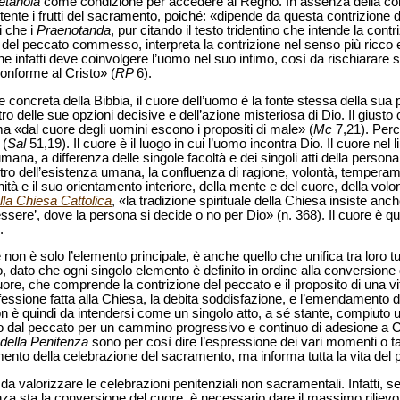
tanoia
come condizione per accedere al Regno. In assenza della co
ente i frutti del sacramento, poiché: «dipende da questa contrizione de
i che i
Praenotanda
, pur citando il testo tridentino che intende la con
 del peccato commesso, interpreta la contrizione nel senso più ricco 
e infatti deve coinvolgere l’uomo nel suo intimo, così da rischiarare s
conforme al Cristo» (
RP
6).
e concreta della Bibbia, il cuore dell’uomo è la fonte stessa della sua 
centro delle sue opzioni decisive e dell’azione misteriosa di Dio. Il giu
a «dal cuore degli uomini escono i propositi di male» (
Mc
7,21). Perc
 (
Sal
51,19). Il cuore è il luogo in cui l’uomo incontra Dio. Il cuore nel 
umana, a differenza delle singole facoltà e dei singoli atti della person
centro dell’esistenza umana, la confluenza di ragione, volontà, temperame
ità e il suo orientamento interiore, della mente e del cuore, della volon
la Chiesa Cattolica
, «la tradizione spirituale della Chiesa insiste anc
l’essere’, dove la persona si decide o no per Dio» (n. 368).
Il cuore è qu
.
on è solo l’elemento principale, è anche quello che unifica tra loro tutti
o, dato che ogni singolo elemento è definito in ordine alla conversion
ore, che comprende la contrizione del peccato e il proposito di una vi
ssione fatta alla Chiesa, la debita soddisfazione, e l’emendamento de
 è quindi da intendersi come un singolo atto, a sé stante, compiuto u
o dal peccato per un cammino progressivo e continuo di adesione a Cr
 della Penitenza
sono per così dire l’espressione dei vari momenti o 
nto della celebrazione del sacramento, ma informa tutta la vita del p
a valorizzare le celebrazioni penitenziali non sacramentali. Infatti, se
a sta la conversione del cuore, è necessario dare il massimo rilievo a