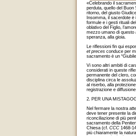
«Celebrando il sacrament
perduta, quello del Buon S
ritorno, del giusto Giudic
Insomma, il sacerdote è i
formule e i gesti rituali
oblativo del Figlio, l’amo
mezzo umano di questo amo
speranza, alla gioia.
Le riflessioni fin qui es
et preces
conduce per mano
sacramento è un “Giubileo
Vi sono altri ambiti di ca
considerati in queste rifl
permanente del clero, come
disciplina circa le assolu
al riserbo, alla protezion
registrazione e diffusion
2. PER UNA MISTAGOG
Nel fermare la nostra atte
deve tener presente la d
riconciliazione di più pe
sacramento della Penitenz
Chiesa (cf.
CCC
1468-146
più chiaramente la natura