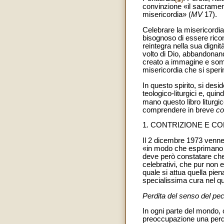
convinzione «il sacramen
misericordia» (
MV
17).
Celebrare la misericordia
bisognoso di essere ricon
reintegra nella sua dignit
volto di Dio, abbandonand
creato a immagine e somigl
misericordia che si sper
In questo spirito, si deside
teologico-liturgici e, qu
mano questo libro liturgic
comprendere in breve
c
1. CONTRIZIONE E C
Il 2 dicembre 1973 venne
«in modo che esprimano p
deve però constatare che 
celebrativi, che pur non 
quale si attua quella pien
specialissima cura nel qu
Perdita del senso del pe
In ogni parte del mondo,
preoccupazione una perdur