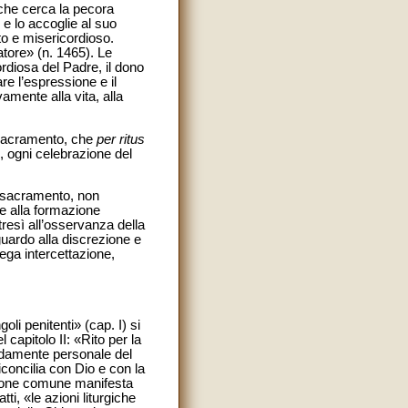
 che cerca la pecora
 e lo accoglie al suo
sto e misericordioso.
atore» (n. 1465). Le
ordiosa del Padre, il dono
re l’espressione e il
mente alla vita, alla
l sacramento, che
per ritus
i, ogni celebrazione del
el sacramento, non
re alla formazione
tresì all’osservanza della
iguardo alla discrezione e
lega intercettazione,
oli penitenti» (cap. I) si
apitolo II: «Rito per la
ondamente personale del
concilia con Dio e con la
ione comune manifesta
tti, «le azioni liturgiche