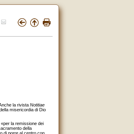
Anche la rivista
Notitiae
a della misericordia di Dio
 «per la remissione dei
l sacramento della
to di porre al centro con