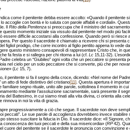
e
ndica come il penitente debba essere accolto: «Quando il penitente si
lo accoglie con bontà e lo saluta con parole affabili e cordiali». Quest
le. Il
Rito della Penitenza
si preoccupa che il ministro del sacramento
e questo momento iniziale sia vissuto dal penitente nel modo più facile
 essere difficile accostarsi alla confessione. Quando però si riesce 
l’opera. Per questo il sacerdote è chiamato a ricevere chi si presenta 
l figliol prodigo, che corre incontro al figlio pentito appena lo vede da
gere questo ministero consapevoli di rappresentare Cristo che, in que
che fa festa e si rallegra per chi ritorna a lui (cf.
Lc
15,11-32). L’esordi
 Padre celebra un “Giubileo” ogni volta che un peccatore si presenta
gioia nel cielo per un solo peccatore che si converte, più che per novan
sione» (
Lc
15, 7).
 il penitente si fa il segno della croce, dicendo: «Nel nome del Padre 
’ un atto di fede distintivo del cristiano
[11]
. Questa apertura è importan
e familiare segno rituale, unito alle parole, sottolinea il momento in cui
ronamento mediante l’assoluzione sacramentale, sarà presente il segn
a del Battesimo, in cui siamo rinati alla vita divina, ci orienta alla cel
rinnova in noi la vita di grazia.
apre progressivamente a ciò che segue. Il sacerdote non deve sempl
uoi peccati”. Le sue parole di accoglienza dovrebbero invece stabilire 
po stesso suscitare la fiducia in Dio. Il sacerdote dice: «Il Signore, ch
era conoscenza dei tuoi peccati e della sua misericordia» (
RP
42). Quan
nel cuore del penitente se il sacerdote le pronuncia con convinzione e 