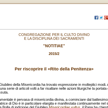
CONGREGAZIONE PER IL CULTO DIVINO
E LA DISCIPLINA DEI SACRAMENTI
"NOTITIAE"
2015/2
Per riscoprire il «Rito della Penitenza»
 Giubileo della Misericordia ha trovato espressione in molteplici modi. 
na serie di articoli volti a far risaltare nelle azioni liturgiche la portat
ssuta.
amentale è pervasa di misericordia divina, a cominciare dal battesimo
iatrice di Dio è in particolare elargita e manifestata continuamente ne
la Bolla di indizione del Giubileo
Misericordiae vultus
, il Papa ha chies