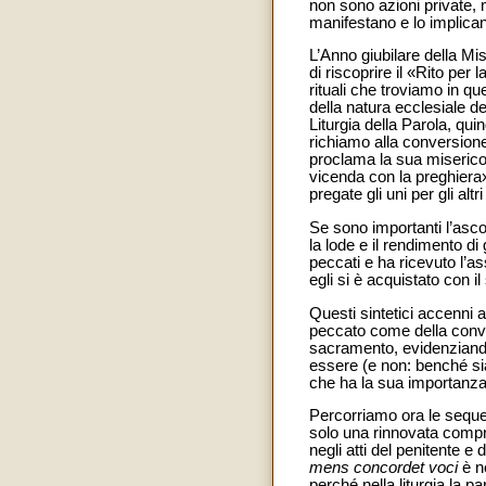
non sono azioni private, 
manifestano e lo implica
L’Anno giubilare della Mi
di riscoprire il «Rito per 
rituali che troviamo in q
della natura ecclesiale de
Liturgia della Parola, quin
richiamo alla conversione
proclama la sua misericord
vicenda con la preghiera»
pregate gli uni per gli altr
Se sono importanti l’asco
la lode e il rendimento di 
peccati e ha ricevuto l’a
egli si è acquistato con i
Questi sintetici accenni al
peccato come della conve
sacramento, evidenziando
essere (e non: benché sia
che ha la sua importanza 
Percorriamo ora le sequenze
solo una rinnovata compr
negli atti del penitente e
mens concordet voci
è n
perché nella liturgia la p