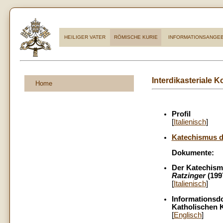
HEILIGER VATER
RÖMISCHE KURIE
INFORMATIONSANGE
Interdikasteriale 
Home
Profil
[
Italienisch
]
Katechismus d
Dokumente:
Der Katechism
Ratzinger
(199
[
Italienisch
]
Informationsd
Katholischen K
[
Englisch
]