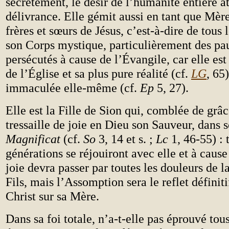
secrètement, le désir de l’humanité entière a
délivrance. Elle gémit aussi en tant que Mère
frères et sœurs de Jésus, c’est-à-dire de tou
son Corps mystique, particulièrement des pau
persécutés à cause de l’Évangile, car elle est
de l’Église et sa plus pure réalité (cf.
LG
, 65)
immaculée elle-même (cf.
Ep
5, 27).
Elle est la Fille de Sion qui, comblée de grâc
tressaille de joie en Dieu son Sauveur, dans s
Magnificat
(cf.
So
3, 14 et s. ;
Lc
1, 46-55) : 
générations se réjouiront avec elle et à cause
joie devra passer par toutes les douleurs de l
Fils, mais l’Assomption sera le reflet définiti
Christ sur sa Mère.
Dans sa foi totale, n’a-t-elle pas éprouvé tous