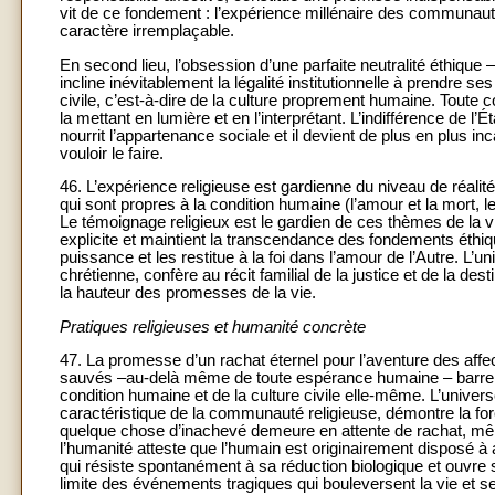
vit de ce fondement : l’expérience millénaire des communauté
caractère irremplaçable.
En second lieu, l’obsession d’une parfaite neutralité éthique –
incline inévitablement la légalité institutionnelle à prendre 
civile, c’est-à-dire de la culture proprement humaine. Toute
la mettant en lumière et en l’interprétant. L’indifférence de 
nourrit l’appartenance sociale et il devient de plus en plus 
vouloir le faire.
46. L’expérience religieuse est gardienne du niveau de réalité
qui sont propres à la condition humaine (l’amour et la mort, l
Le témoignage religieux est le gardien de ces thèmes de la vi
explicite et maintient la transcendance des fondements éthiques
puissance et les restitue à la foi dans l’amour de l’Autre. L’u
chrétienne, confère au récit familial de la justice et de la des
la hauteur des promesses de la vie.
Pratiques religieuses et humanité concrète
47. La promesse d’un rachat éternel pour l’aventure des affec
sauvés –au-delà même de toute espérance humaine – barre la r
condition humaine et de la culture civile elle-même. L’univer
caractéristique de la communauté religieuse, démontre la for
quelque chose d’inachevé demeure en attente de rachat, même 
l’humanité atteste que l’humain est originairement disposé à
qui résiste spontanément à sa réduction biologique et ouvre s
limite des événements tragiques qui bouleversent la vie et 