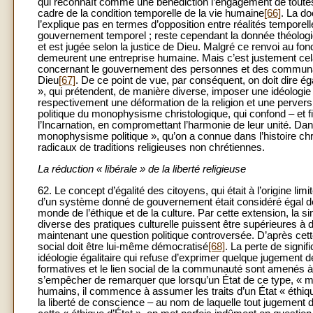
qui reconnaît comme une bénédiction l’engagement de toute
cadre de la condition temporelle de la vie humaine
[66]
. La do
l’explique pas en termes d’opposition entre réalités temporel
gouvernement temporel ; reste cependant la donnée théologi
et est jugée selon la justice de Dieu. Malgré ce renvoi au fo
demeurent une entreprise humaine. Mais c’est justement cela q
concernant le gouvernement des personnes et des communa
Dieu
[67]
. De ce point de vue, par conséquent, on doit dire é
», qui prétendent, de manière diverse, imposer une idéologie 
respectivement une déformation de la religion et une pervers
politique du monophysisme christologique, qui confond – et f
l’Incarnation, en compromettant l’harmonie de leur unité. Dans
monophysisme politique », qu’on a connue dans l’histoire chr
radicaux de traditions religieuses non chrétiennes.
La réduction « libérale » de la liberté religieuse
62. Le concept d’égalité des citoyens, qui était à l’origine limi
d’un système donné de gouvernement était considéré égal de
monde de l’éthique et de la culture. Par cette extension, la s
diverse des pratiques culturelle puissent être supérieures à
maintenant une question politique controversée. D’après cette 
social doit être lui-même démocratisé
[68]
. La perte de signifi
idéologie égalitaire qui refuse d’exprimer quelque jugement de
formatives et le lien social de la communauté sont amenés 
s’empêcher de remarquer que lorsqu’un État de ce type, « m
humains, il commence à assumer les traits d’un État « éthique
la liberté de conscience – au nom de laquelle tout jugement 