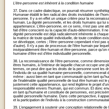
L’être-personne est inhérent à la condition humaine
37. Dans ce cadre dialectique, on pourrait résumer synthétiq
Humanae
établit le lien radical des droits inviolables de l’
personne. Il y a en effet un unique critère pour la reconnaissa
humain. La dignité personnelle, et les droits humains qui lui s
appartenance. L’être-personne, en ce sens, n’est pas une attr
fait d’être conscient ou la capacité d’auto-détermination. Il ne
dignité personnelle est déjà radicalement inhérente à chaque 
la matrice de toute qualité individuelle, de toute condition ex
se développe, certes ; l’être–personne cependant n’est pas 
d’autre). Il n’y a pas de processus de l’être humain par leque
inséparablement être-humain et être-personne, parce qu’on n
humaine d’être est d’être individualité personnelle.
38. La reconnaissance de l’être-personne, comme dimension
êtres humains, à l’intérieur de laquelle chacun occupe une pl
termes, on peut dire que les droits de la personne sont les
l’individu de sa qualité humaine-personnelle, commencerait d
même : aussi bien en tant que communauté qu’en tant qu’huma
de l’inaliénable qualité personnelle de tout être humain est 
justement cette appartenance, qui rend légitime le projet d’une
responsabilité envers l’humain, qui est commun. Et donc en
en tant qu’humaine et constituée de personnes, est préciséme
qualité personnelle humaine. Dans cette perspective, il apparaî
et la participation de l’individu à la construction communaut
39. L’engagement à soutenir une conception relationnelle de 