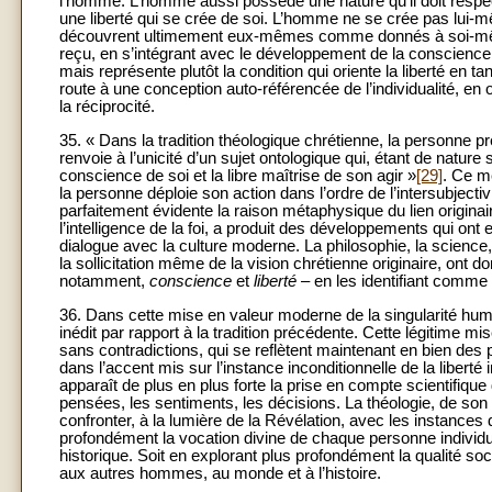
l’homme. L’homme aussi possède une nature qu’il doit respec
une liberté qui se crée de soi. L’homme ne se crée pas lui-
découvrent ultimement eux-mêmes comme donnés à soi-même p
reçu, en s’intégrant avec le développement de la conscience. 
mais représente plutôt la condition qui oriente la liberté en ta
route à une conception auto-référencée de l’individualité, en
la réciprocité.
35. « Dans la tradition théologique chrétienne, la personne
renvoie à l’unicité d’un sujet ontologique qui, étant de nature 
conscience de soi et la libre maîtrise de son agir »
[29]
. Ce mê
la personne déploie son action dans l’ordre de l’intersubject
parfaitement évidente la raison métaphysique du lien originaire 
l’intelligence de la foi, a produit des développements qui ont
dialogue avec la culture moderne. La philosophie, la science, 
la sollicitation même de la vision chrétienne originaire, ont 
notamment,
conscience
et
liberté
– en les identifiant comme
36. Dans cette mise en valeur moderne de la singularité huma
inédit par rapport à la tradition précédente. Cette légitime mi
sans contradictions, qui se reflètent maintenant en bien des
dans l’accent mis sur l’instance inconditionnelle de la liberté 
apparaît de plus en plus forte la prise en compte scientifiq
pensées, les sentiments, les décisions. La théologie, de son
confronter, à la lumière de la Révélation, avec les instances 
profondément la vocation divine de chaque personne individue
historique. Soit en explorant plus profondément la qualité soc
aux autres hommes, au monde et à l’histoire.