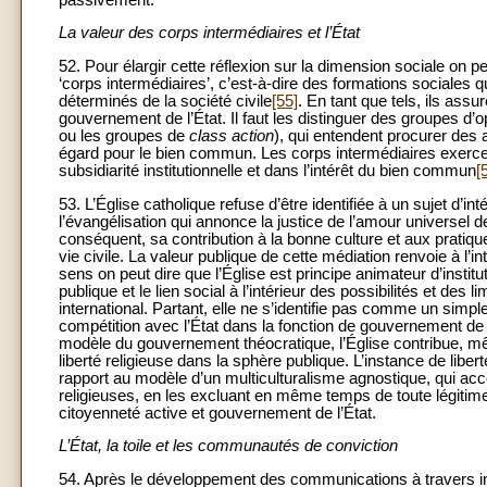
La valeur des corps intermédiaires et l’État
52. Pour élargir cette réflexion sur la dimension sociale on p
‘corps intermédiaires’, c’est-à-dire des formations sociales 
déterminés de la société civile
[55]
. En tant que tels, ils assu
gouvernement de l’État. Il faut les distinguer des groupes 
ou les groupes de
class
action
), qui entendent procurer des
égard pour le bien commun. Les corps intermédiaires exercen
subsidiarité institutionnelle et dans l’intérêt du bien commun
[
53. L’Église catholique refuse d’être identifiée à un sujet d’in
l’évangélisation qui annonce la justice de l’amour universel de
conséquent, sa contribution à la bonne culture et aux pratiques
vie civile. La valeur publique de cette médiation renvoie à l
sens on peut dire que l’Église est principe animateur d’instit
publique et le lien social à l’intérieur des possibilités et des
international. Partant, elle ne s’identifie pas comme un simp
compétition avec l’État dans la fonction de gouvernement de l
modèle du gouvernement théocratique, l’Église contribue, mêm
liberté religieuse dans la sphère publique. L’instance de libert
rapport au modèle d’un multiculturalisme agnostique, qui acce
religieuses, en les excluant en même temps de toute légitime
citoyenneté active et gouvernement de l’État.
L’État, la toile et les communautés de conviction
54. Après le développement des communications à travers inte