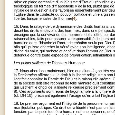
mise en place agressive d’un laïcisme d’État qui répudiait le 
théologique en termes d’« apostasie » de la foi, plutôt que de l
initiale de la question a été favorisée essentiellement par 
l’Église dans le contexte du pouvoir politique et un élargisse
libertés fondamentales de l’homme
[4]
.
16. Dans le sillage de ce dynamisme des droits humains, sai
décrit les droits et devoirs des hommes, dans une perspecti
enseigne que la convivance des hommes doit s’effectuer dans l
raisonnables, faits pour assurer la responsabilité de leurs a
humaine dans l’histoire et l’ordre de création voulu par Dieu l
afin qu’il puisse chercher la vérité avec son intelligence, ch
divine du salut, qui rachète et achève dans l’amour de Dieu sa 
défendue contre toute espèce de prévarication, intimidation 
Les points saillants de
Dignitatis Humanae
17. Nous abordons maintenant, bien que d’une façon très syn
la
Déclaration
affirme : « Le droit à la liberté religieuse a 
l’ont fait connaître la Parole de Dieu et la raison elle-même. 
de la société doit être reconnu de telle manière qu’il constitue
qui justifient le choix de la liberté religieuse précisément c
8). Ces arguments sont repris de façon ample à la lumière de l
(cf. DH 10), précisant également l’usage qu’en a fait l’Église
18. Le premier argument est l’intégrité de la personne humaine,
manifestation publique. Ce droit de la liberté n’est pas un fait 
foncière par laquelle tout être humain est une personne, doué