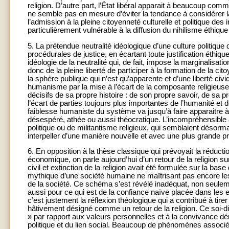
religion. D’autre part, l’État libéral apparait à beaucoup co
ne semble pas en mesure d’éviter la tendance à considérer l
l’admission à la pleine citoyenneté culturelle et politique des
particulièrement vulnérable à la diffusion du nihilisme éthiqu
5. La prétendue neutralité idéologique d’une culture politique
procédurales de justice, en écartant toute justification éthiqu
idéologie de la neutralité qui, de fait, impose la marginalisati
donc de la pleine liberté de participer à la formation de la c
la sphère publique qui n’est qu’apparente et d’une liberté civ
humanisme par la mise à l’écart de la composante religieuse d
décisifs de sa propre histoire : de son propre savoir, de sa pr
l’écart de parties toujours plus importantes de l’humanité et 
faiblesse humaniste du système va jusqu’à faire apparaitre 
désespéré, athée ou aussi théocratique. L’incompréhensible at
politique ou de militantisme religieux, qui semblaient désorma
interpeller d’une manière nouvelle et avec une plus grande p
6. En opposition à la thèse classique qui prévoyait la réducti
économique, on parle aujourd’hui d’un retour de la religion su
civil et extinction de la religion avait été formulée sur la bas
mythique d’une société humaine ne maîtrisant pas encore les
de la société. Ce schéma s’est révélé inadéquat, non seuleme
aussi pour ce qui est de la confiance naïve placée dans les
c’est justement la réflexion théologique qui a contribué à tir
hâtivement désigné comme un retour de la religion. Ce soi-di
» par rapport aux valeurs personnelles et à la convivance dé
politique et du lien social. Beaucoup de phénomènes associés