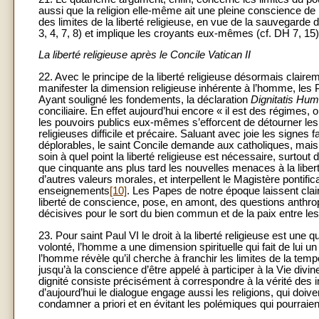
aussi que la religion elle-même ait une pleine conscience de la
des limites de la liberté religieuse, en vue de la sauvegarde 
3, 4, 7, 8) et implique les croyants eux-mêmes (cf. DH 7, 15)
La liberté religieuse après le Concile Vatican II
22. Avec le principe de la liberté religieuse désormais clairem
manifester la dimension religieuse inhérente à l’homme, les 
Ayant souligné les fondements, la déclaration
Dignitatis Hu
conciliaire. En effet aujourd’hui encore « il est des régimes, o
les pouvoirs publics eux-mêmes s’efforcent de détourner les
religieuses difficile et précaire. Saluant avec joie les signe
déplorables, le saint Concile demande aux catholiques, mai
soin à quel point la liberté religieuse est nécessaire, surtout
que cinquante ans plus tard les nouvelles menaces à la liber
d’autres valeurs morales, et interpellent le Magistère pontific
enseignements
[10]
. Les Papes de notre époque laissent cl
liberté de conscience, pose, en amont, des questions anthrop
décisives pour le sort du bien commun et de la paix entre l
23. Pour saint Paul VI le droit à la liberté religieuse est une 
volonté, l’homme a une dimension spirituelle qui fait de lui u
l’homme révèle qu’il cherche à franchir les limites de la tempo
jusqu’à la conscience d’être appelé à participer à la Vie div
dignité consiste précisément à correspondre à la vérité des 
d’aujourd’hui le dialogue engage aussi les religions, qui doiv
condamner a priori et en évitant les polémiques qui pourraien