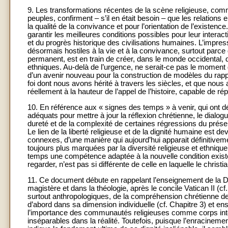
9. Les transformations récentes de la scène religieuse, comme
peuples, confirment – s’il en était besoin – que les relations
la qualité de la convivance et pour l’orientation de l’existen
garantir les meilleures conditions possibles pour leur interac
et du progrès historique des civilisations humaines. L’impres
désormais hostiles à la vie et à la convivance, surtout parce
permanent, est en train de créer, dans le monde occidental, des
ethniques. Au-delà de l’urgence, ne serait-ce pas le moment de
d’un avenir nouveau pour la construction de modèles du rapport
foi dont nous avons hérité à travers les siècles, et que nous
réellement à la hauteur de l’appel de l’histoire, capable de ré
10. En référence aux « signes des temps » à venir, qui ont d
adéquats pour mettre à jour la réflexion chrétienne, le dialogu
dureté et de la complexité de certaines régressions du présent 
Le lien de la liberté religieuse et de la dignité humaine est d
connexes, d’une manière qui aujourd’hui apparait définitiveme
toujours plus marquées par la diversité religieuse et ethnique
temps une compétence adaptée à la nouvelle condition existen
regarder, n’est pas si différente de celle en laquelle le christ
11. Ce document débute en rappelant l’enseignement de la Dé
magistère et dans la théologie, après le concile Vatican II (c
surtout anthropologiques, de la compréhension chrétienne de la 
d’abord dans sa dimension individuelle (cf. Chapitre 3) et e
l’importance des communautés religieuses comme corps inter
inséparables dans la réalité. Toutefois, puisque l’enracinement