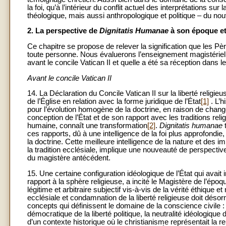
la foi, qu’à l’intérieur du conflit actuel des interprétations su
théologique, mais aussi anthropologique et politique – du no
2. La perspective de
Dignitatis Humanae
à son époque et
Ce chapitre se propose de relever la signification que les Pèr
toute personne. Nous évaluerons l’enseignement magistériel e
avant le concile Vatican II et quelle a été sa réception dans l
Avant le concile Vatican II
14. La Déclaration du Concile Vatican II sur la liberté religieu
de l’Église en relation avec la forme juridique de l’État
[1]
. L’h
pour l’évolution homogène de la doctrine, en raison de change
conception de l’État et de son rapport avec les traditions reli
humaine, connaît une transformation
[2]
.
Dignitatis
humanae
t
ces rapports, dû à une intelligence de la foi plus approfondie
la doctrine. Cette meilleure intelligence de la nature et des i
la tradition ecclésiale, implique une nouveauté de perspective
du magistère antécédent.
15. Une certaine configuration idéologique de l’État qui avai
rapport à la sphère religieuse, a incité le Magistère de l’é
légitime et arbitraire subjectif vis-à-vis de la vérité éthique et
ecclésiale et condamnation de la liberté religieuse doit dés
concepts qui définissent le domaine de la conscience civile : l
démocratique de la liberté politique, la neutralité idéologique 
d’un contexte historique où le christianisme représentait la rel