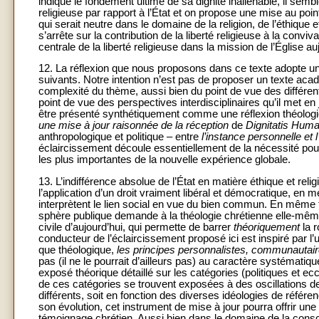
indique le fondement ultime de sa dignité inaliénable, il sembl
religieuse par rapport à l’État et on propose une mise au point
qui serait neutre dans le domaine de la religion, de l’éthique
s’arrête sur la contribution de la liberté religieuse à la conviv
centrale de la liberté religieuse dans la mission de l’Église auj
12. La réflexion que nous proposons dans ce texte adopte u
suivants. Notre intention n’est pas de proposer un texte aca
complexité du thème, aussi bien du point de vue des différent
point de vue des perspectives interdisciplinaires qu’il met e
être présenté synthétiquement comme une réflexion théologic
une mise à jour raisonnée de la réception
de
Dignitatis Hum
anthropologique et politique – entre
l’instance personnelle et 
éclaircissement découle essentiellement de la nécessité pour
les plus importantes de la nouvelle expérience globale.
13. L’indifférence absolue de l’État en matière éthique et relig
l’application d’un droit vraiment libéral et démocratique, en
interprètent le lien social en vue du bien commun. En même te
sphère publique demande à la théologie chrétienne elle-même
civile d’aujourd’hui, qui permette de barrer
théoriquement
la r
conducteur de l’éclaircissement proposé ici est inspiré par l’ut
que théologique,
les principes personnalistes, communautaires
pas (il ne le pourrait d’ailleurs pas) au caractère systématiq
exposé théorique détaillé sur les catégories (politiques et e
de ces catégories se trouvent exposées à des oscillations de 
différents, soit en fonction des diverses idéologies de référe
son évolution, cet instrument de mise à jour pourra offrir un
témoignage chrétien. Aussi bien dans le domaine de la consc