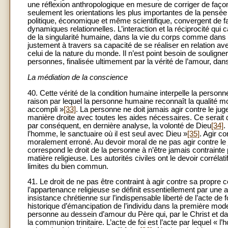
une réflexion anthropologique en mesure de corriger de façon
seulement les orientations les plus importantes de la pensé
politique, économique et même scientifique, convergent de fa
dynamiques relationnelles. L’interaction et la réciprocité qui
de la singularité humaine, dans la vie du corps comme dans c
justement à travers sa capacité de se réaliser en relation avec 
celui de la nature du monde. Il n’est point besoin de soulig
personnes, finalisée ultimement par la vérité de l’amour, da
La médiation de la conscience
40. Cette vérité de la condition humaine interpelle la perso
raison par lequel la personne humaine reconnaît la qualité mo
accompli »
[33]
. La personne ne doit jamais agir contre le ju
manière droite avec toutes les aides nécessaires. Ce serait de
par conséquent, en dernière analyse, la volonté de Dieu
[34]
.
l’homme, le sanctuaire où il est seul avec Dieu »
[35]
. Agir c
moralement erroné. Au devoir moral de ne pas agir contre l
correspond le droit de la personne à n’être jamais contraint
matière religieuse. Les autorités civiles ont le devoir corréla
limites du bien commun.
41. Le droit de ne pas être contraint à agir contre sa propr
l’appartenance religieuse se définit essentiellement par une at
insistance chrétienne sur l’indispensable liberté de l’acte d
historique d’émancipation de l’individu dans la première mode
personne au dessein d’amour du Père qui, par le Christ et da
la communion trinitaire. L’acte de foi est l’acte par lequel «