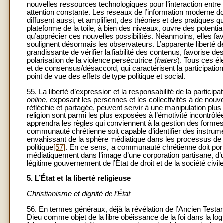
nouvelles ressources technologiques pour l’interaction entr
attention constante. Les réseaux de l’information moderne do
diffusent aussi, et amplifient, des théories et des pratiques qui
plateforme de la toile, à bien des niveaux, ouvre des potentia
qu’apprécier ces nouvelles possibilités. Néanmoins, elles fav
soulignent désormais les observateurs. L’apparente liberté d
grandissante de vérifier la fiabilité des contenus, favorise
polarisation de la violence persécutrice (
haters
). Tous ces él
et de consensus/désaccord, qui caractérisent la participatio
point de vue des effets de type politique et social.
55. La liberté d’expression et la responsabilité de la particip
online
, exposant les personnes et les collectivités à de nouve
réfléchie et partagée, peuvent servir à une manipulation plus s
religion sont parmi les plus exposées à l’émotivité incontrô
apprendra les règles qui conviennent à la gestion des formes
communauté chrétienne soit capable d’identifier des instrum
envahissant de la sphère médiatique dans les processus de l
politique
[57]
. En ce sens, la communauté chrétienne doit port
médiatiquement dans l’image d’une corporation partisane, d’u
légitime gouvernement de l’État de droit et de la société civile
5. L’État et la liberté religieuse
Christianisme et dignité de l’État
56. En termes généraux, déjà la révélation de l’Ancien Testam
Dieu comme objet de la libre obéissance de la foi dans la logi