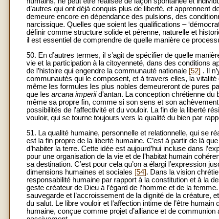
humains, ne peut être réalisée de façon spontanée et individ
d’autres qui ont déjà conquis plus de liberté, et apprennent 
demeure encore en dépendance des pulsions, des conditionne
narcissique. Quelles que soient les qualifications – ‘démocratiq
définir comme structure solide et pérenne, naturelle et histo
il est essentiel de comprendre de quelle manière ce processus
50. En d’autres termes, il s’agit de spécifier de quelle ma
vie et la participation à la citoyenneté, dans des conditions
de l’histoire qui engendre la communauté nationale
[52]
. Il n
communautés qui le composent, et à travers elles, la vital
même les formules les plus nobles demeureront de pures par
que les
arcana imperii
d’antan. La conception chrétienne du b
même sa propre fin, comme si son sens et son achèvement coïn
possibilités de l’affectivité et du vouloir. La fin de la liberté
vouloir, qui se tourne toujours vers la qualité du bien par rap
51. La qualité humaine, personnelle et relationnelle, qui se réal
est la fin propre de la liberté humaine. C’est à partir de là q
d’habiter la terre. Cette idée est aujourd’hui incluse dans l
pour une organisation de la vie et de l’habitat humain cohére
sa destination. C’est pour cela qu’on a élargi l’expression j
dimensions humaines et sociales
[54]
. Dans la vision chrétie
responsabilité humaine par rapport à la constitution et à la de
geste créateur de Dieu à l’égard de l’homme et de la femme. 
sauvegarde et l’accroissement de la dignité de la créature, et 
du salut. Le libre vouloir et l’affection intime de l’être humain
humaine, conçue comme projet d’alliance et de communion av
passivement.