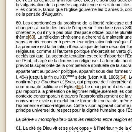
la vulgarisation de la pensée augustinienne des « deux cités
« les corps », tandis que l’Église gouverne les « âmes », do
de la pensée d’Augustin.
60. Les coordonnées du problème de la liberté religieuse et de
changées à partir des lois de l’empereur Théodose (vers 380-3
chrétien », où il n’y a pas plus d’espace officiel pour le plura
thème
[63]
. La réflexion chrétienne a cherché à maintenir une ju
sans jamais renoncer à penser leur articulation intrinsèque. 
La première est la tentation théocratique de faire découler l’ori
religieuse, comme si l’autorité politique s’exerçait en vertu d
ecclésiastique. La seconde tentation est celle d’absorber l’Ég
de l’État, chargé de la dimension religieuse. La formule théo
prévoit la supériorité de la compétence spirituelle de la
sacra
appartenant au pouvoir politique, apparaît sous des formes v
ème
I, 494) jusqu’à la fin du XIX
siècle (Léon XIII, 1885)
[64]
. 
confirmé par
Gaudium et Spes
, qui propose de l’interpréter
communauté politique et Église
[65]
. Le changement des coor
par rapport à la prétention de légitimer religieusement les 
contexte contemporain à travers l’approfondissement de la vale
convivance civile qui exclut toute forme de contrainte, mêm
l’expérience éthico-religieuse. Cette vision apparaît comme 
principe universel du respect pour la dignité humaine que l’Éta
La dérive « monophysite » dans les relations entre religion et
61. La cité de Dieu vit et se développe « à l’intérieur » de la 