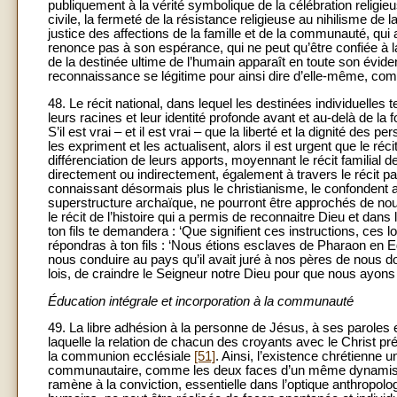
publiquement à la vérité symbolique de la célébration relig
civile, la fermeté de la résistance religieuse au nihilisme d
justice des affections de la famille et de la communauté, qu
renonce pas à son espérance, qui ne peut qu’être confiée à la
de la destinée ultime de l’humain apparaît en toute son évide
reconnaissance se légitime pour ainsi dire d’elle-même, comm
48. Le récit national, dans lequel les destinées individuelles
leurs racines et leur identité profonde avant et au-delà de la 
S’il est vrai – et il est vrai – que la liberté et la dignité des
les expriment et les actualisent, alors il est urgent que le réc
différenciation de leurs apports, moyennant le récit familial 
directement ou indirectement, également à travers le récit pa
connaissant désormais plus le christianisme, le confondent 
superstructure archaïque, ne pourront être approchés de nou
le récit de l’histoire qui a permis de reconnaitre Dieu et dans 
ton fils te demandera : ‘Que signifient ces instructions, ces
répondras à ton fils : ‘Nous étions esclaves de Pharaon en Egyp
nous conduire au pays qu’il avait juré à nos pères de nous d
lois, de craindre le Seigneur notre Dieu pour que nous ayons 
Éducation intégrale et incorporation à la communauté
49. La libre adhésion à la personne de Jésus, à ses paroles
laquelle la relation de chacun des croyants avec le Christ p
la communion ecclésiale
[51]
. Ainsi, l’existence chrétienne uni
communautaire, comme les deux faces d’un même dynamisme 
ramène à la conviction, essentielle dans l’optique anthropolo