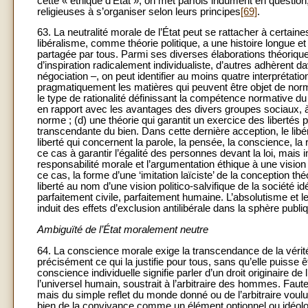
cette « éthique d’État », on met parfois indûment en question,
religieuses à s’organiser selon leurs principes
[69]
.
63. La neutralité morale de l’État peut se rattacher à certain
libéralisme, comme théorie politique, a une histoire longue e
partagée par tous. Parmi ses diverses élaborations théorique
d’inspiration radicalement individualiste, d’autres adhèrent d
négociation –, on peut identifier au moins quatre interprétation
pragmatiquement les matières qui peuvent être objet de normes
le type de rationalité définissant la compétence normative du 
en rapport avec les avantages des divers groupes sociaux, à
norme ; (d) une théorie qui garantit un exercice des libertés p
transcendante du bien. Dans cette dernière acception, le libé
liberté qui concernent la parole, la pensée, la conscience, la 
ce cas à garantir l’égalité des personnes devant la loi, mais
responsabilité morale et l’argumentation éthique à une visio
ce cas, la forme d’une ‘imitation laïciste’ de la conception thé
liberté au nom d’une vision politico-salvifique de la société idé
parfaitement civile, parfaitement humaine. L’absolutisme et le 
induit des effets d’exclusion antilibérale dans la sphère publiqu
Ambiguïté de l’État moralement neutre
64. La conscience morale exige la transcendance de la vérité e
précisément ce qui la justifie pour tous, sans qu’elle puisse êt
conscience individuelle signifie parler d’un droit originaire 
l’universel humain, soustrait à l’arbitraire des hommes. Fau
mais du simple reflet du monde donné ou de l’arbitraire voulu
bien de la convivance comme un élément optionnel ou idéologi