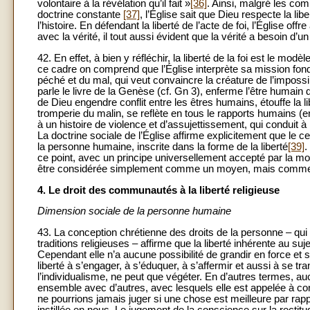
volontaire à la révélation qu’il fait »
[36]
. Ainsi, malgré les co
doctrine constante
[37]
, l’Église sait que Dieu respecte la li
l’histoire. En défendant la liberté de l’acte de foi, l’Église of
avec la vérité, il tout aussi évident que la vérité a besoin d’un
42. En effet, à bien y réfléchir, la liberté de la foi est le mo
ce cadre on comprend que l’Église interprète sa mission fond
péché et du mal, qui veut convaincre la créature de l’impossi
parle le livre de la Genèse (cf. Gn 3), enferme l’être humain 
de Dieu engendre conflit entre les êtres humains, étouffe la li
tromperie du malin, se reflète en tous le rapports humains
à un histoire de violence et d’assujettissement, qui conduit à 
La doctrine sociale de l’Église affirme explicitement que le cen
la personne humaine, inscrite dans la forme de la liberté
[39]
.
ce point, avec un principe universellement accepté par la mo
être considérée simplement comme un moyen, mais comme 
4. Le droit des communautés à la liberté religieuse
Dimension sociale de la personne humaine
43. La conception chrétienne des droits de la personne – qui t
traditions religieuses – affirme que la liberté inhérente au su
Cependant elle n’a aucune possibilité de grandir en force et
liberté à s’engager, à s’éduquer, à s’affermir et aussi à se tra
l’individualisme, ne peut que végéter. En d’autres termes, auc
ensemble avec d’autres, avec lesquels elle est appelée à c
ne pourrions jamais juger si une chose est meilleure par rapp
instillée en nous. Le jugement de la conscience sur la rectitu