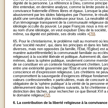
dignité de la personne. La référence à Dieu, comme principe 
être entendue, en dernière analyse, comme la limite posée à
convivance fraternelle d’êtres libres et égaux. Lorsque la pl
abusivement par les idoles fabriquées par l’homme, le résult
plutôt une servitude plus insidieuse pour tous. La neutralité i
d’un témoignage transparent de la communauté religieuse da
idéologie occulte du pouvoir. Le pape François nous a mis en 
au nom d’une idéologie, on veut expulser Dieu de la société, o
même, sa dignité est piétinée, ses droits violés »
[70]
.
65. Pour le christianisme, le problème naît au moment où
d’une ‘société neutre’, qui, dans les principes et dans les 
diverses, mais non opposées (la famille, l’État, l’Église) est
manière autoréférentielle) la communauté familiale ou eccl
religieuse) à la société libérale et politique. Autrement dit, 
mêmes, dans la sphère publique, seulement comme membr
de se constituer en un contexte historiquement chrétien. Lor
entre une extériorité gouvernée par l’État et une intériorité gou
conscience et d’expression religieuse. Les chrétiens ne peuv
compromettent la sauvegarde d’exigences éthique fondamen
valeurs confessionnelles » particulières, mais de concourir
obligatoire de la ‘sphère publique’ à la vérité de la personn
ultérieurement dans les chapitres suivants, la foi chrétienne
distinction des tâches
, pour rechercher ce que Benoit XVI a qu
le domaine religieux
[72]
.
6. La contribution de la liberté religieuse à la convivance 