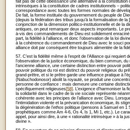
fait pas de cette obéissance une alternative à la constitutio
intrinsèques à la constitution de cadres institutionnels – poli
correspondance avec toutes les formes normales de développe
De fait, la forme instituée du gouvernement du peuple de Dieu
(depuis la fédération des tribus jusqu’à la formalisation de l
conjonction de la dimension politico-institutionnelle et de la d
antiques, on peut remarquer deux aspects importants. Le premi
à-vis des commandements de Dieu est solidement enraciné da
part, la fidélité à l’alliance, et donc l’observation de la loi di
à la cohérence du commandement de Dieu avec le souci pour 
alliance doit par conséquent être toujours alimentée de la fidél
57. C’est la fidélité même à l’esprit de l’Alliance qui requier
l’observation de la justice économique, du bien commun, du r
l’ancienne alliance, une certaine distinction entre pouvoir poli
pouvoir politique du roi est distinct du pouvoir religieux du p
grand-prêtre, et si le prêtre garde une influence pratique à l’
(Nabuchodonosor) abolit la royauté, se produit une concentra
personne de confiance : mais demeure une certaine distinctio
spécifiquement religieuses
[58]
. L’exigence d’harmoniser la f
la solidarité dans le cadre de la vie sociale représente néanm
cohérente avec les principes de l’alliance avec Dieu. Lorsque 
l’intimidation violente et la prévarication économique, ils st
la dégénération de l’
ethos
politique (pensons à Samuel en 1 S 
prophétiques comme Am 4-6, Os 4, Is 1, Mi 1, etc.). Le carac
appel, pour ainsi dire, à une « rationalité intrinsèque » à la just
divine ».