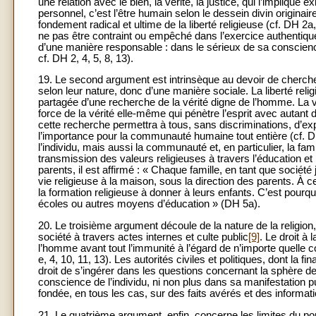
une relation avec le bien, la vérité, la justice, qui l’implique 
personnel, c’est l’être humain selon le dessein divin origina
fondement radical et ultime de la liberté religieuse (cf. DH 2a,
ne pas être contraint ou empêché dans l’exercice authentique 
d’une manière responsable : dans le sérieux de sa conscience d
cf. DH 2, 4, 5, 8, 13).
19. Le second argument est intrinsèque au devoir de chercher
selon leur nature, donc d’une manière sociale. La liberté reli
partagée d’une recherche de la vérité digne de l’homme. La v
force de la vérité elle-même qui pénètre l’esprit avec auta
cette recherche permettra à tous, sans discriminations, d’exp
l’importance pour la communauté humaine tout entière (cf. 
l’individu, mais aussi la communauté et, en particulier, la fami
transmission des valeurs religieuses à travers l’éducation et 
parents, il est affirmé : « Chaque famille, en tant que société 
vie religieuse à la maison, sous la direction des parents. À ce
la formation religieuse à donner à leurs enfants. C’est pourquoi 
écoles ou autres moyens d’éducation » (DH 5a).
20. Le troisième argument découle de la nature de la religion,
société à travers actes internes et culte public
[9]
. Le droit à 
l’homme avant tout l’immunité à l’égard de n’importe quelle c
e, 4, 10, 11, 13). Les autorités civiles et politiques, dont la
droit de s’ingérer dans les questions concernant la sphère de 
conscience de l’individu, ni non plus dans sa manifestation pu
fondée, en tous les cas, sur des faits avérés et des informati
21. Le quatrième argument, enfin, concerne les limites du pouv