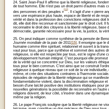
24. Saint Jean-Paul II affirme que la liberté religieuse, fonde
de tout homme. Elle n’est pas un droit parmi d’autres mais co
[12]
des personnes et des peuples »
. Il s’agit d’une « pierre 
vers une espérance plus haute, espace de liberté et de respo
vérité et dans la profession des convictions religieuses doit t
dit, elle doit être reconnue et sanctionnée par le droit civil.
reconnaitre le droit des citoyens à la liberté religieuse, base
démocratie, garantie nécessaire pour la vie, la justice, la vé
25. On peut indiquer comme synthèse de la pensée de Benoit X
Journée mondiale de la paix
de 2011
[15]
. Il enseigne que le 
humaine comme être spirituel, relationnel et ouvert à la tra
vaut pour tous, parce que synthèse et sommet des autres dro
religieuse, si elle est respectée par tous, est le signe d’une cu
développement humain intégral. C’est pourquoi elle promeut la 
de la vérité qui se concentre sur Dieu, sur les valeurs éthique
tous pour le bien commun. C’est ainsi que se construit l’ordre s
religieuse à quelque niveau que ce soit de la vie individuelle,
même, et crée des situations contraires à l’harmonie socia
épisodes de négation de la liberté religieuse qui se manifes
fondamentalisme violent, dans la discrimination religieuse et 
besoin d’une laïcité positive des institutions étatiques pour p
nouvelles générations la possibilité de reconnaître en l’autr
religions doivent, de leur côté, s’insérer dans une dynamique 
même par la religion.
26. Le pape François souligne que la liberté religieuse ne v
laïcisme, mais constitue un don précieux de Dieu pour tous, 