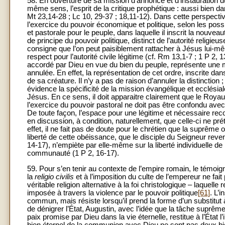
58. En ouverture de sa mission d’annonce et d’instauration
même sens, l’esprit de la critique prophétique : aussi bien 
Mt 23,14-28 ; Lc 10, 29-37 ; 18,11-12). Dans cette perspectiv
l’exercice du pouvoir économique et politique, selon les possibi
et pastorale pour le peuple, dans laquelle il inscrit la nouveau
de principe du pouvoir politique, distinct de l’autorité religie
consigne que l’on peut paisiblement rattacher à Jésus lui-m
respect pour l’autorité civile légitime (cf. Rm 13,1-7 ; 1 P 2,
accordé par Dieu en vue du bien du peuple, représente une médi
annulée. En effet, la représentation de cet ordre, inscrite da
de sa créature. Il n’y a pas de raison d’annuler la distinction 
évidence la spécificité de la mission évangélique et ecclésiale
Jésus. En ce sens, il doit apparaitre clairement que le Roy
l’exercice du pouvoir pastoral ne doit pas être confondu avec
De toute façon, l’espace pour une légitime et nécessaire rec
en discussion, à condition, naturellement, que celle-ci ne pr
effet, il ne fait pas de doute pour le chrétien que la suprême 
liberté de cette obéissance, que le disciple du Seigneur reven
14-17), n’empiète par elle-même sur la liberté individuelle d
communauté (1 P 2, 16-17).
59. Pour s’en tenir au contexte de l’empire romain, le témoig
la
religio
civilis
et à l’imposition du culte de l’empereur ne fait
véritable religion alternative à la foi christologique – laquell
imposée à travers la violence par le pouvoir politique
[61]
. L’i
commun, mais résiste lorsqu’il prend la forme d’un substitut à
de dénigrer l’État, Augustin, avec l’idée que la tâche suprême 
paix promise par Dieu dans la vie éternelle, restitue à l’État
bien éternel de la communion avec Dieu ne sont pas deux 