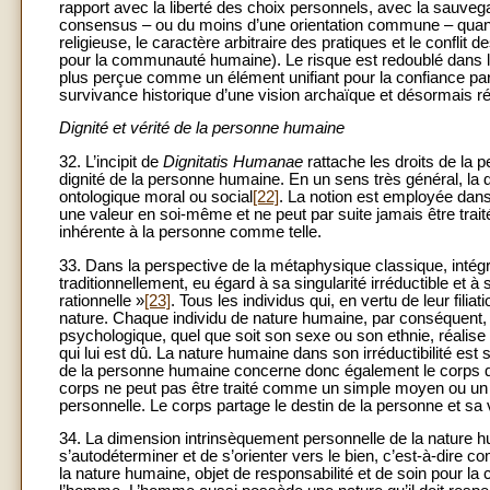
rapport avec la liberté des choix personnels, avec la sauve
consensus – ou du moins d’une orientation commune – quant à l’
religieuse, le caractère arbitraire des pratiques et le conflit 
pour la communauté humaine). Le risque est redoublé dans le
plus perçue comme un élément unifiant pour la confiance par
survivance historique d’une vision archaïque et désormais r
Dignité et vérité de la personne humaine
32. L’incipit de
Dignitatis
Humanae
rattache les droits de la p
dignité de la personne humaine. En un sens très général, la dig
ontologique moral ou social
[22]
. La notion est employée dans
une valeur en soi-même et ne peut par suite jamais être trait
inhérente à la personne comme telle.
33. Dans la perspective de la métaphysique classique, intégré
traditionnellement, eu égard à sa singularité irréductible et 
rationnelle »
[23]
. Tous les individus qui, en vertu de leur fili
nature. Chaque individu de nature humaine, par conséquent, 
psychologique, quel que soit son sexe ou son ethnie, réalise 
qui lui est dû. La nature humaine dans son irréductibilité est
de la personne humaine concerne donc également le corps qui 
corps ne peut pas être traité comme un simple moyen ou un i
personnelle. Le corps partage le destin de la personne et sa v
34. La dimension intrinsèquement personnelle de la nature 
s’autodéterminer et de s’orienter vers le bien, c’est-à-dire c
la nature humaine, objet de responsabilité et de soin pour la