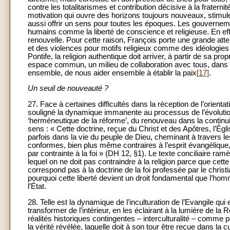
contre les totalitarismes et contribution décisive à la frater
motivation qui ouvre des horizons toujours nouveaux, stimule la 
aussi offrir un sens pour toutes les époques. Les gouverneme
humains comme la liberté de conscience et religieuse. En effet,
renouvelle. Pour cette raison, François porte une grande at
et des violences pour motifs religieux comme des idéologies
Pontife, la religion authentique doit arriver, à partir de sa pro
espace commun, un milieu de collaboration avec tous, dans l
ensemble, de nous aider ensemble à établir la paix
[17]
.
Un seuil de nouveauté ?
27. Face à certaines difficultés dans la réception de l’orienta
souligné la dynamique immanente au processus de l’évoluti
‘herméneutique de la réforme’, du renouveau dans la continuit
sens : « Cette doctrine, reçue du Christ et des Apôtres, l’Égl
parfois dans la vie du peuple de Dieu, cheminant à travers le
conformes, bien plus même contraires à l’esprit évangélique
par contrainte à la foi » (DH 12, §1). Le texte conciliaire 
lequel on ne doit pas contraindre à la religion parce que cett
correspond pas à la doctrine de la foi professée par le chris
pourquoi cette liberté devient un droit fondamental que l’h
l’État.
28. Telle est la dynamique de l’inculturation de l’Evangile qu
transformer de l’intérieur, en les éclairant à la lumière de la 
réalités historiques contingentes – interculturalité – comme 
la vérité révélée, laquelle doit à son tour être reçue dans la 