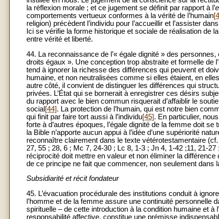
la réflexion morale ; et ce jugement se définit par rapport à l’
e
comportements vertueux conformes à la vérité de l’humain
[
religion) précèdent l’individu pour l’accueillir et l’assister 
Ici se vérifie la forme historique et sociale de réalisation 
entre vérité et liberté.
44. La reconnaissance de l’« égale dignité » des personnes, 
droits égaux ». Une conception trop abstraite et formelle de l’é
tend à ignorer la richesse des différences qui peuvent et do
humaine, et non neutralisées comme si elles étaient, en elle
autre côté, il convient de distinguer les différences qui struct
privées. L’État qui se bornerait à enregistrer ces désirs subj
du rapport avec le bien commun risquerait d’affaiblir le soutie
social
[44]
. La protection de l’humain, qui est notre bien com
qui finit par faire tort aussi à l’individu
[45]
. En particulier, no
forte à d’autres époques, l’égale dignité de la femme doit se
la Bible n’apporte aucun appui à l’idée d’une supériorité natu
reconnaître clairement dans le texte vétérotestamentaire (cf
27, 55 ; 28, 6 ; Mc 7, 24-30 ; Lc 8, 1-3 ; Jn 4, 1-42 ;11, 21-27 
réciprocité doit mettre en valeur et non éliminer la différe
de ce principe ne fait que commencer, non seulement dans la
Subsidiarité et récit fondateur
45. L’évacuation procédurale des institutions conduit à ignorer
l’homme et de la femme assure une continuité personnelle dans
spirituelle – de cette introduction à la condition humaine et à 
responsabilité affective, constitue une prémisse indispensabl