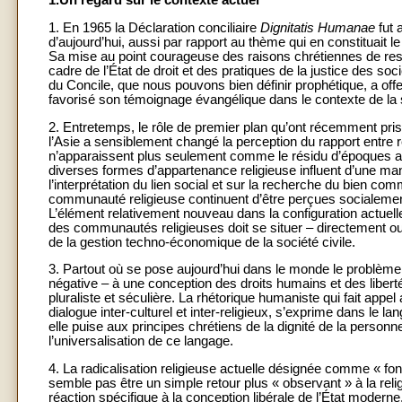
1.Un regard sur le contexte actuel
1. En 1965 la Déclaration conciliaire
Dignitatis Humanae
fut 
d’aujourd’hui, aussi par rapport au thème qui en constituait le
Sa mise au point courageuse des raisons chrétiennes de resp
cadre de l’État de droit et des pratiques de la justice des so
du Concile, que nous pouvons bien définir prophétique, a offe
favorisé son témoignage évangélique dans le contexte de la
2. Entretemps, le rôle de premier plan qu’ont récemment pris 
l’Asie a sensiblement changé la perception du rapport entre r
n’apparaissent plus seulement comme le résidu d’époques an
diverses formes d’appartenance religieuse influent d’une maniè
l’interprétation du lien social et sur la recherche du bien 
communauté religieuse continuent d’être perçues socialement
L’élément relativement nouveau dans la configuration actuell
des communautés religieuses doit se situer – directement ou 
de la gestion techno-économique de la société civile.
3. Partout où se pose aujourd’hui dans le monde le problème d
négative – à une conception des droits humains et des libertés
pluraliste et séculière. La rhétorique humaniste qui fait appel
dialogue inter-culturel et inter-religieux, s’exprime dans le l
elle puise aux principes chrétiens de la dignité de la personn
l’universalisation de ce langage.
4. La radicalisation religieuse actuelle désignée comme « fo
semble pas être un simple retour plus « observant » à la relig
réaction spécifique à la conception libérale de l’État moderne