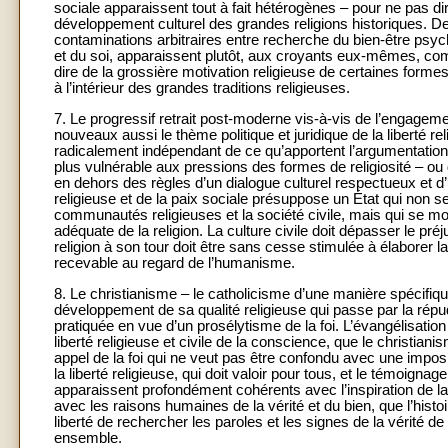
sociale apparaissent tout à fait hétérogènes – pour ne pas dire
développement culturel des grandes religions historiques. Des
contaminations arbitraires entre recherche du bien-être psy
et du soi, apparaissent plutôt, aux croyants eux-mêmes, comm
dire de la grossière motivation religieuse de certaines formes
à l’intérieur des grandes traditions religieuses.
7. Le progressif retrait post-moderne vis-à-vis de l’engagem
nouveaux aussi le thème politique et juridique de la liberté re
radicalement indépendant de ce qu’apportent l’argumentation 
plus vulnérable aux pressions des formes de religiosité – ou 
en dehors des règles d’un dialogue culturel respectueux et d’
religieuse et de la paix sociale présuppose un État qui non 
communautés religieuses et la société civile, mais qui se mo
adéquate de la religion. La culture civile doit dépasser le pr
religion à son tour doit être sans cesse stimulée à élaborer la
recevable au regard de l’humanisme.
8. Le christianisme – le catholicisme d’une manière spécifiq
développement de sa qualité religieuse qui passe par la répud
pratiquée en vue d’un prosélytisme de la foi. L’évangélisation
liberté religieuse et civile de la conscience, que le christia
appel de la foi qui ne veut pas être confondu avec une impos
la liberté religieuse, qui doit valoir pour tous, et le témoign
apparaissent profondément cohérents avec l’inspiration de la f
avec les raisons humaines de la vérité et du bien, que l’histo
liberté de rechercher les paroles et les signes de la vérité d
ensemble.