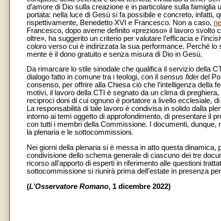
d’amore di Dio sulla creazione e in particolare sulla famigli
portata: nella luce di Gesù si fa possibile e concreto, infatti, qu
rispettivamente, Benedetto XVI e Francesco. Non a caso,
ne
Francesco, dopo averne definito «prezioso» il lavoro svolto c
oltre», ha suggerito un criterio per valutare l’efficacia e l’in
coloro verso cui è indirizzata la sua performance. Perché lo 
mente è il dono gratuito e senza misura di Dio in Gesù.
Da rimarcare lo stile sinodale che qualifica il servizio della 
dialogo fatto in comune tra i teologi, con il
sensus fidei
del Po
consenso, per offrire alla Chiesa ciò che l’intelligenza della
motivi, il lavoro della CTI è segnato da un clima di preghiera, d
reciproci doni di cui ognuno è portatore a livello ecclesiale, di
La responsabilità di tale lavoro è condivisa in solido dalla ple
intorno ai temi oggetto di approfondimento, di presentare il p
con tutti i membri della Commissione. I documenti, dunque, ne
la plenaria e le sottocommissioni.
Nei giorni della plenaria si è messa in atto questa dinamica, 
condivisione dello schema generale di ciascuno dei tre document
ricorso all’apporto di esperti in riferimento alle questioni tr
sottocommissione si riunirà prima dell’estate in presenza per 
(
L’Osservatore Romano
, 1 dicembre 2022)