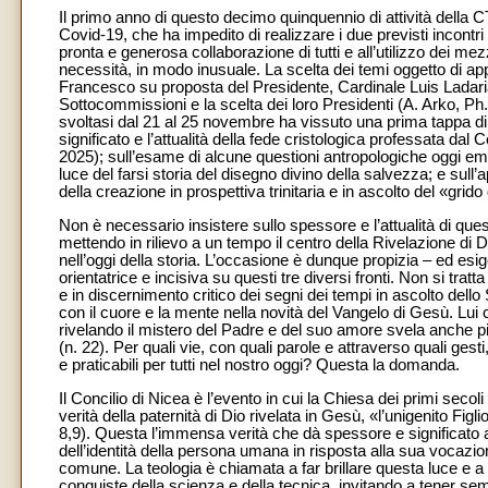
Il primo anno di questo decimo quinquennio di attività della C
Covid-19, che ha impedito di realizzare i due previsti incontri
pronta e generosa collaborazione di tutti e all’utilizzo dei mez
necessità, in modo inusuale. La scelta dei temi oggetto di 
Francesco su proposta del Presidente, Cardinale Luis Ladari
Sottocommissioni e la scelta dei loro Presidenti (A. Arko, Ph. 
svoltasi dal 21 al 25 novembre ha vissuto una prima tappa di
significato e l’attualità della fede cristologica professata da
2025); sull’esame di alcune questioni antropologiche oggi eme
luce del farsi storia del disegno divino della salvezza; e sul
della creazione in prospettiva trinitaria e in ascolto del «grido 
Non è necessario insistere sullo spessore e l’attualità di questi
mettendo in rilievo a un tempo il centro della Rivelazione di D
nell’oggi della storia. L’occasione è dunque propizia – ed esige
orientatrice e incisiva su questi tre diversi fronti. Non si trat
e in discernimento critico dei segni dei tempi in ascolto dell
con il cuore e la mente nella novità del Vangelo di Gesù. Lui 
rivelando il mistero del Padre e del suo amore svela anche 
(n. 22). Per quali vie, con quali parole e attraverso quali gesti
e praticabili per tutti nel nostro oggi? Questa la domanda.
Il Concilio di Nicea è l’evento in cui la Chiesa dei primi seco
verità della paternità di Dio rivelata in Gesù, «l’unigenito Figli
8,9). Questa l’immensa verità che dà spessore e significato a
dell’identità della persona umana in risposta alla sua vocazion
comune. La teologia è chiamata a far brillare questa luce e a tr
conquiste della scienza e della tecnica, invitando a tener se