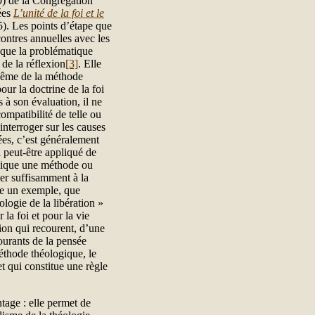
0) de la Congrégation
nées
L’unité de la foi et le
). Les points d’étape que
contres annuelles avec les
 que la problématique
de la réflexion
[3]
. Elle
 même de la méthode
pour la doctrine de la foi
 à son évaluation, il ne
ompatibilité de telle ou
’interroger sur les causes
ées, c’est généralement
 peut-être appliqué de
ogique une méthode ou
ler suffisamment à la
dre un exemple, que
logie de la libération »
 la foi et pour la vie
ion qui recourent, d’une
ourants de la pensée
méthode théologique, le
et qui constitue une règle
tage : elle permet de