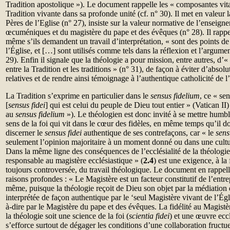
Tradition apostolique »). Le document rappelle les «
composantes vita
Tradition vivante dans sa profonde unité (cf. n° 30). Il met en valeur l
Pères de l’Eglise (n° 27), insiste sur la valeur normative de l’enseig
œcuméniques et du magistère du pape et des évêques (n° 28). Il rappe
même s’ils demandent un travail d’interprétation, « sont des points de 
l’Église, et […] sont utilisés comme tels dans la réflexion et l’argume
29). Enfin il signale que la théologie a pour mission, entre autres, d’«
entre la Tradition et les traditions » (n° 31), de façon à éviter d’absolu
relatives et de rendre ainsi témoignage à l’authentique catholicité de l
La Tradition s’exprime en particulier dans le
sensus fidelium
, ce « sen
[
sensus fidei
] qui est celui du peuple de Dieu tout entier » (Vatican II)
au
sensus fidelium
»). Le théologien est donc invité à se mettre humb
sens de la foi qui vit dans le cœur des fidèles, en même temps qu’il do
discerner le
sensus fidei
authentique de ses contrefaçons, car « le
sens
seulement l’opinion majoritaire à un moment donné ou dans une cultu
Dans la même ligne des conséquences de l’ecclésialité de la théologie
responsable au magistère ecclésiastique » (
2.4
) est une exigence, à la
toujours controversée, du travail théologique. Le document en rappell
raisons profondes : « Le Magistère est un facteur constitutif de l’entre
même, puisque la théologie reçoit de Dieu son objet par la médiation de
interprétée de façon authentique par le ‘seul Magistère vivant de l’Égli
à-dire par le Magistère du pape et des évêques. La fidélité au Magistè
la théologie soit une science de la foi (
scientia fidei
) et une œuvre eccl
s’efforce surtout de dégager les conditions d’une collaboration fructu