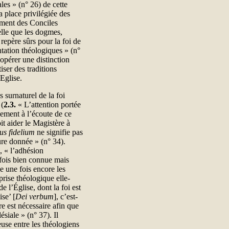
les » (n° 26) de cette
a place privilégiée des
nement des Conciles
lle que les dogmes,
repère sûrs pour la foi de
ntation théologiques » (n°
 opérer une distinction
tiser des traditions
’Eglise.
s surnaturel de la foi
 (
2.3.
« L’attention portée
lement à l’écoute de ce
it aider le Magistère à
us fidelium
ne signifie pas
re donnée » (n° 34).
, « l’adhésion
 fois bien connue mais
e une fois encore les
prise théologique elle-
 l’Église, dont la foi est
se’ [
Dei verbum
], c’est-
re est nécessaire afin que
ésiale » (n° 37). Il
euse entre les théologiens