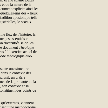
n, et elle éclaire toutes
 et de la nature de la
cument explicite ainsi les
e quelques-uns des « lieux
radition apostolique telle
istérielles, le
sensus
le flux de l’histoire, la
ncipes essentiels et
 diversifiée selon les
Le document
Théologie
s à l’exercice actuel de
hode théologique elle-
sente une structure
, dans le contexte des
nclusif, un
critère
ance de la primauté de la
, son contexte et sa
constituent des points de
es qu’externes, viennent
vorisent une méthodologie