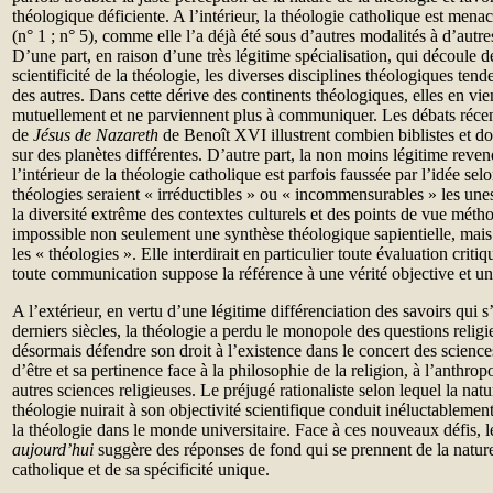
théologique déficiente. A l’intérieur, la théologie catholique est men
(n° 1 ; n° 5), comme elle l’a déjà été sous d’autres modalités à d’autre
D’une part, en raison d’une très légitime spécialisation, qui découle
scientificité de la théologie, les diverses disciplines théologiques tend
des autres. Dans cette dérive des continents théologiques, elles en vie
mutuellement et ne parviennent plus à communiquer. Les débats récent
de
Jésus de Nazareth
de Benoît XVI illustrent combien biblistes et do
sur des planètes différentes. D’autre part, la non moins légitime reven
l’intérieur de la théologie catholique est parfois faussée par l’idée sel
théologies seraient « irréductibles » ou « incommensurables » les unes
la diversité extrême des contextes culturels et des points de vue méth
impossible non seulement une synthèse théologique sapientielle, mai
les « théologies ». Elle interdirait en particulier toute évaluation criti
toute communication suppose la référence à une vérité objective et uni
A l’extérieur, en vertu d’une légitime différenciation des savoirs qui s
derniers siècles, la théologie a perdu le monopole des questions religie
désormais défendre son droit à l’existence dans le concert des sciences 
d’être et sa pertinence face à la philosophie de la religion, à l’anthrop
autres sciences religieuses. Le préjugé rationaliste selon lequel la nat
théologie nuirait à son objectivité scientifique conduit inéluctablemen
la théologie dans le monde universitaire. Face à ces nouveaux défis,
aujourd’hui
suggère des réponses de fond qui se prennent de la natur
catholique et de sa spécificité unique.