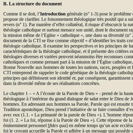
B. La structure du document
Comme il se doit, l’
Introduction
générale (n° 1-3) pose le problème
propose de clarifier. Le foisonnement théologique très positif qui a sui
revers (n° 1). Par manière d’effet collatéral, il risque d’obscurcir la na
théologie catholique et surtout menace son unité, dont le document ra
la mission même de l’Eglise « catholique », une dans sa diversité (n° 
document de la CTI se fixe comme objectif « d’identifier les traits c
théologie catholique. Il examine les perspectives et les principes de b
caractéristiques de la théologie catholique, et il présente des critères 
théologies diverses et variées peuvent néanmoins être reconnues co
catholiques et comme prenant part à la mission de l’Église catholique,
Bonne Nouvelle aux hommes de toutes les nations, races, peuples et la
CTI entreprend de rappeler le code génétique de la théologie catholiqu
principes qui définissent son identité et, par conséquent, garantissent
dans la diversité même de ses réalisations concrètes.
Le chapitre 1 – « A l’écoute de la Parole de Dieu » - prend de la haute
théologique à l’intérieur du grand dialogue de salut entre le Dieu de Jé
hommes. En adressant aux hommes sa Parole, Parole qui est ensuite tr
Tradition apostolique, Dieu prend l’initiative de se faire connaître d’e
avec eux (1.1. « La primauté de la parole de Dieu »). L’homme répond 
foi (1. 2. « La foi, réponse à la Parole de Dieu »). Cette réponse de la 
éminemment personnel [
fides qua
] en même temps qu’un acte ecclésial
foi le croyant accueille la Parole et adhère à un message qui possède u