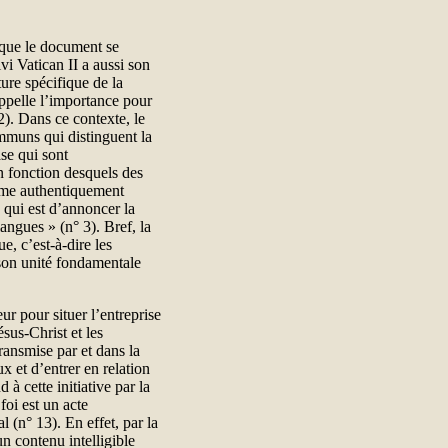
 que le document se
vi Vatican II a aussi son
ture spécifique de la
ppelle l’importance pour
2). Dans ce contexte, le
ommuns qui distinguent la
ase qui sont
en fonction desquels des
mme authentiquement
 qui est d’annoncer la
ngues » (n° 3). Bref, la
e, c’est-à-dire les
 son unité fondamentale
ur pour situer l’entreprise
sus-Christ et les
ansmise par et dans la
ux et d’entrer en relation
à cette initiative par la
foi est un acte
 (n° 13). En effet, par la
n contenu intelligible