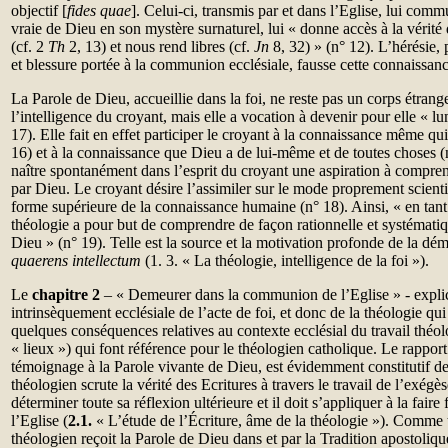
objectif [
fides quae
]. Celui-ci, transmis par et dans l’Eglise, lui co
vraie de Dieu en son mystère surnaturel, lui « donne accès à la vérit
(cf. 2
Th
2, 13) et nous rend libres (cf.
Jn
8, 32) » (n° 12). L’hérésie, 
et blessure portée à la communion ecclésiale, fausse cette connaissanc
La Parole de Dieu, accueillie dans la foi, ne reste pas un corps étran
l’intelligence du croyant, mais elle a vocation à devenir pour elle « lu
17). Elle fait en effet participer le croyant à la connaissance même qui
16) et à la connaissance que Dieu a de lui-même et de toutes choses (n
naître spontanément dans l’esprit du croyant une aspiration à comprend
par Dieu. Le croyant désire l’assimiler sur le mode proprement scienti
forme supérieure de la connaissance humaine (n° 18). Ainsi, « en tan
théologie a pour but de comprendre de façon rationnelle et systématiqu
Dieu » (n° 19). Telle est la source et la motivation profonde de la d
quaerens intellectum
(1. 3. « La théologie, intelligence de la foi »).
Le
chapitre 2
– « Demeurer dans la communion de l’Eglise » - explic
intrinsèquement ecclésiale de l’acte de foi, et donc de la théologie qui s
quelques conséquences relatives au contexte ecclésial du travail théo
« lieux ») qui font référence pour le théologien catholique. Le rapport 
témoignage à la Parole vivante de Dieu, est évidemment constitutif de
théologien scrute la vérité des Ecritures à travers le travail de l’exégès
déterminer toute sa réflexion ultérieure et il doit s’appliquer à la faire 
l’Eglise (
2.1.
«
L’étude de l’Écriture, âme de la théologie »). Comme t
théologien reçoit la Parole de Dieu dans et par la Tradition apostoliqu