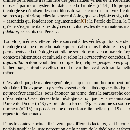
unifiée de la réalité à la lumière des plus hautes vérités de la Révélatio
choses à partir du mystère fondateur de la Trinité » (n° 91). Du propos
théologie se déduisent les conditions de sa juste mise en œuvre. Le do
sources à partir desquelles la pensée théologique se déploie et signal
» essentiels qui fondent son argumentation
[6]
: la Parole de Dieu, la T
qu’elle s’exprime dans les dogmes conciliaires, les déterminations mag
fidelium
, les écrits des Pères…
Toutefois, même si elle se réfère souvent à des vérités qui transcendent 
théologie est une œuvre humaine qui se réalise dans l’histoire. Les pri
permanents de la théologie catholique sont donc mis en œuvre de façon
contextes historiques et culturels et selon les
perspectives
concrètes. 
aujourd’hui
a donc voulu tenir compte de quelques perspectives propre
la théologie, surtout de celles qui ont une influence directe sur la mét
même.
C’est ainsi que, de manière générale, chaque section du document pré
similaire. Elle expose un
principe
essentiel de la théologie catholique
perspectives
actuelles, pour énoncer, au terme, dans le paragraphe co
d’évaluation. Ces critères de la théologie catholique - « la reconnaiss
Parole de Dieu » (n° 9) ; « prendre la foi de l’Église comme sa source
norme » (n° 15) ; « posséder une dimension rationnelle » (n° 19)... – 
repère fondamentaux.
Dans le contexte actuel, il s’avère que différents facteurs, tant intern
parfois troubler la juste perception de la nature de la théologie et fa