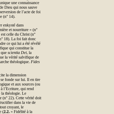
mmunique une connaissance
é de Dieu qui nous sauve
perversion de l’acte de foi
e (n° 14).
ger enkysté dans
mière et nourriture » (n°
 est celle du Christ (n°
° 18). La foi fait donc
re ce qui lui a été révélé
fique qui constitue la
t que
scientia Dei
, la
e la vérité salvifique de
émarche théologique.
Fides
ite la dimension
e fonde sur lui. Il en tire
logique et aux sources (ou
à l’Ecriture, qui rend
 la théologie. Le
e (n° 22). Cette vérité doit
fructifier dans la vie de
out croyant, le
e (
2.2.
« Fidélité à la