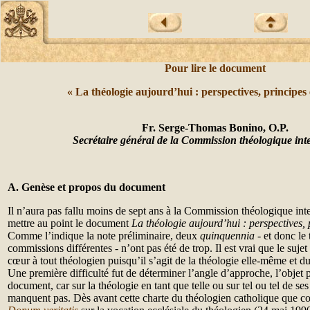
Pour lire le document
« La théologie aujourd’hui : perspectives, principes e
Fr. Serge-Thomas Bonino, O.P.
Secrétaire général de la Commission théologique int
A. Genèse et propos du document
Il n’aura pas fallu moins de sept ans à la Commission théologique int
mettre au point le document
La théologie aujourd’hui : perspectives, p
Comme l’indique la note préliminaire, deux
quinquennia
- et donc le 
commissions différentes - n’ont pas été de trop. Il est vrai que le sujet
cœur à tout théologien puisqu’il s’agit de la théologie elle-même et d
Une première difficulté fut de déterminer l’angle d’approche, l’objet p
document, car sur la théologie en tant que telle ou sur tel ou tel de s
manquent pas. Dès avant cette charte du théologien catholique que con