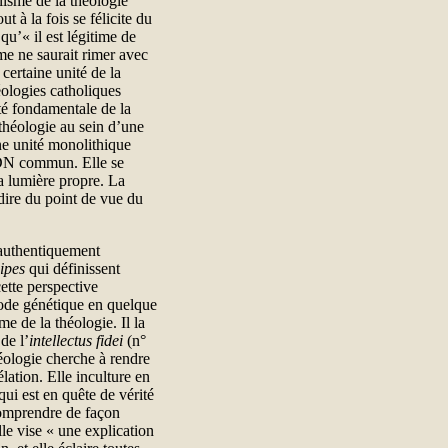
alisme de la théologie
t à la fois se félicite du
qu’« il est légitime de
sme ne saurait rimer avec
ertaine unité de la
éologies catholiques
té fondamentale de la
 théologie au sein d’une
une unité monolithique
ADN commun. Elle se
sa lumière propre. La
-dire du point de vue du
 authentiquement
ipes
qui définissent
cette perspective
 code génétique en quelque
e de la théologie. Il la
de l’
intellectus fidei
(n°
héologie cherche à rendre
lation. Elle inculture en
qui est en quête de vérité
comprendre de façon
lle vise « une explication