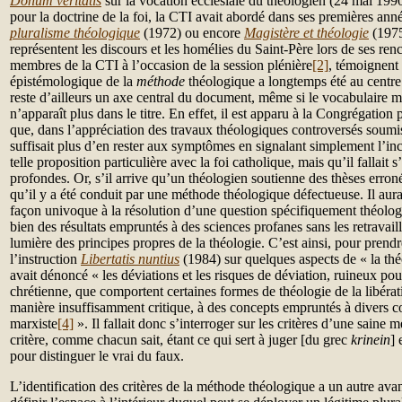
Donum veritatis
sur la vocation ecclésiale du théologien (24 mai 199
pour la doctrine de la foi, la CTI avait abordé dans ses premières an
pluralisme théologique
(1972) ou encore
Magistère et théologie
(1975
représentent les discours et les homélies du Saint-Père lors de ses ren
membres de la CTI à l’occasion de la session plénière
[2]
, témoignent
épistémologique de la
méthode
théologique a longtemps été au centre 
reste d’ailleurs un axe central du document, même si le vocabulaire
n’apparaît plus dans le titre. En effet, il est apparu à la Congrégation 
que, dans l’appréciation des travaux théologiques controversés soumis
suffisait plus d’en rester aux symptômes en signalant simplement l’inc
telle proposition particulière avec la foi catholique, mais qu’il fallait s
profondes. Or, s’il arrive qu’un théologien soutienne des thèses erron
qu’il y a été conduit par une méthode théologique défectueuse. Il aura
façon univoque à la résolution d’une question spécifiquement théol
bien des résultats empruntés à des sciences profanes sans les retravail
lumière des principes propres de la théologie. C’est ainsi, pour pren
l’instruction
Libertatis nuntius
(1984) sur quelques aspects de « la théo
avait dénoncé « les déviations et les risques de déviation, ruineux pour
chrétienne, que comportent certaines formes de théologie de la libérat
manière insuffisamment critique, à des concepts empruntés à divers c
marxiste
[4]
». Il fallait donc s’interroger sur les critères d’une saine 
critère, comme chacun sait, étant ce qui sert à juger [du grec
krinein
] 
pour distinguer le vrai du faux.
L’identification des critères de la méthode théologique a un autre avan