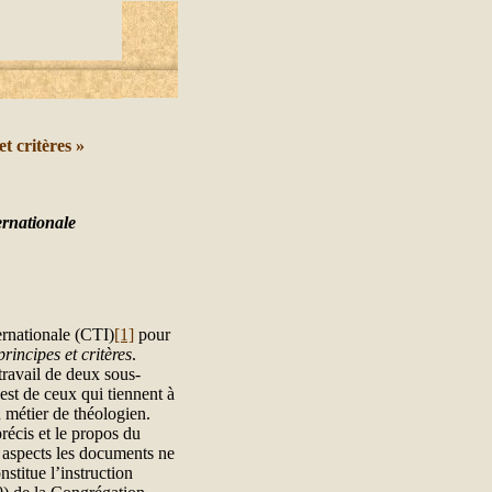
t critères »
ernationale
ernationale (CTI)
[1]
pour
rincipes et critères
.
travail de deux sous-
 est de ceux qui tiennent à
u métier de théologien.
récis et le propos du
es aspects les documents ne
stitue l’instruction