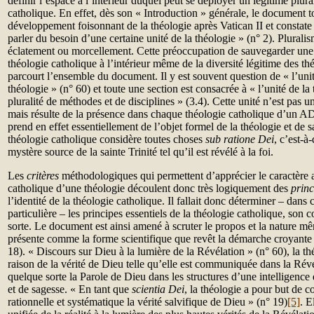
définir l’espace à l’intérieur duquel peut se déployer un légitime plur
catholique. En effet, dès son « Introduction » générale, le document tou
développement foisonnant de la théologie après Vatican II et constate 
parler du besoin d’une certaine unité de la théologie » (n° 2). Plurali
éclatement ou morcellement. Cette préoccupation de sauvegarder une c
théologie catholique à l’intérieur même de la diversité légitime des th
parcourt l’ensemble du document. Il y est souvent question de « l’uni
théologie » (n° 60) et toute une section est consacrée à « l’unité de la
pluralité de méthodes et de disciplines » (3.4). Cette unité n’est pas 
mais résulte de la présence dans chaque théologie catholique d’un 
prend en effet essentiellement de l’objet formel de la théologie et de 
théologie catholique considère toutes choses
sub ratione Dei
, c’est-à
mystère source de la sainte Trinité tel qu’il est révélé à la foi.
Les
critères
méthodologiques qui permettent d’apprécier le caractère
catholique d’une théologie découlent donc très logiquement des
princ
l’identité de la théologie catholique. Il fallait donc déterminer – dans 
particulière – les principes essentiels de la théologie catholique, son
sorte. Le document est ainsi amené à scruter le propos et la nature mêm
présente comme la forme scientifique que revêt la démarche croyante 
18). « Discours sur Dieu à la lumière de la Révélation » (n° 60), la t
raison de la vérité de Dieu telle qu’elle est communiquée dans la Révé
quelque sorte la Parole de Dieu dans les structures d’une intelligence 
et de sagesse. « En tant que
scientia Dei
, la théologie a pour but de 
rationnelle et systématique la vérité salvifique de Dieu » (n° 19)
[5]
. E