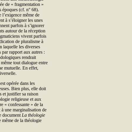
acée de « fragmentation »
s époques (cf. n° 68).
 de l’exigence même de
ent à s’éloigner les unes
nnent parfois à s’ignorer
s autour de la réception
gmaticiens vivent parfois
dication de pluralisme à
on laquelle les diverses
 par rapport aux autres :
odologiques rendrait
s même tout dialogue entre
que mutuelle. En effet,
verselle.
’est opérée dans les
uses. Bien plus, elle doit
et justifier sa raison
ologie religieuse et aux
ure « confessante » de la
t à une marginalisation de
 le document
La théologie
e même de la théologie