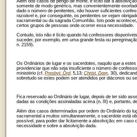
Além dos casos de perigo de morte, é lícito dar a absolviçã
somente de modo genérico, mas convenientemente exortados
dado o número de penitentes, não houver suficientes confe
razoável e, por conseguinte, os penitentes se vejam obrigad
sacramental ou da sagrada Comunhão. Isto pode acontecer
certos grupos de pessoas onde ocorrer essa necessidade.
Contudo, isto não é lícito quando há confessores disponívei
suceder, por exemplo, em uma grande festa ou peregrinação
n. 2159).
Os Ordinários de lugar e os sacerdotes, naquilo que a estes
providenciar que não seja insuficiente o número de confess
ministério (cf.
Presbyt. Ord
. 5,13;
Christ. Dom
.
30), dedicand
sobretudo se estes podem ser atendidos por diáconos ou s
Fica reservado ao Ordinário de lugar, depois de ter sido as
dadas as condições assinaladas acima (n. III) e, portanto, d
Além dos casos determinados por ordem do Ordinário do lug
sacramental a muitos simultaneamente, o sacerdote está obr
possível, para poder dar licitamente a absolvição; em caso 
necessidade e sobre a absolvição dada.