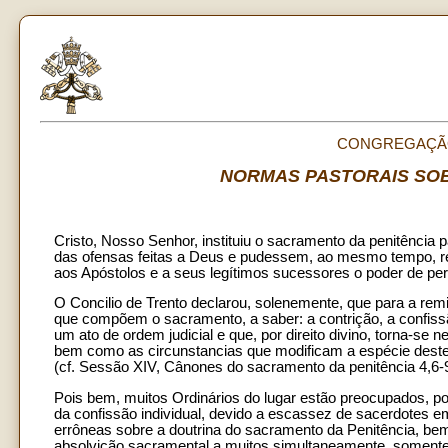
CONGREGAÇÃO
NORMAS PASTORAIS SOB
Cristo, Nosso Senhor, instituiu o sacramento da penitência 
das ofensas feitas a Deus e pudessem, ao mesmo tempo, rec
aos Apóstolos e a seus legítimos sucessores o poder de perd
O Concilio de Trento declarou, solenemente, que para a remis
que compõem o sacramento, a saber: a contrição, a confissã
um ato de ordem judicial e que, por direito divino, torna-s
bem como as circunstancias que modificam a espécie deste
(cf. Sessão XIV, Cânones do sacramento da penitência 4,6-
Pois bem, muitos Ordinários do lugar estão preocupados, po
da confissão individual, devido a escassez de sacerdotes e
errôneas sobre a doutrina do sacramento da Penitência, be
absolvição sacramental a muitos simultaneamente, somente 