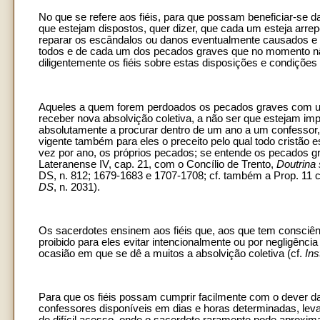
No que se refere aos fiéis, para que possam beneficiar-se 
que estejam dispostos, quer dizer, que cada um esteja arre
reparar os escândalos ou danos eventualmente causados e p
todos e de cada um dos pecados graves que no momento nã
diligentemente os fiéis sobre estas disposições e condiçõe
Aqueles a quem forem perdoados os pecados graves com um
receber nova absolvição coletiva, a não ser que estejam im
absolutamente a procurar dentro de um ano a um confessor, 
vigente também para eles o preceito pelo qual todo cristã
vez por ano, os próprios pecados; se entende os pecados gr
Lateranense IV, cap. 21, com o Concílio de Trento,
Doutrina
DS, n. 812; 1679-1683 e 1707-1708; cf. também a Prop. 11 c
DS
, n. 2031).
Os sacerdotes ensinem aos fiéis que, aos que tem consciên
proibido para eles evitar intencionalmente ou por negligênc
ocasião em que se dê a muitos a absolvição coletiva (cf.
Ins
Para que os fiéis possam cumprir facilmente com o dever da 
confessores disponíveis em dias e horas determinadas, lev