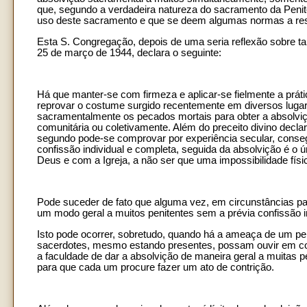
que, segundo a verdadeira natureza do sacramento da Penitê
uso deste sacramento e que se deem algumas normas a resp
Esta S. Congregação, depois de uma seria reflexão sobre tai
25 de março de 1944, declara o seguinte:
Há que manter-se com firmeza e aplicar-se fielmente a prát
reprovar o costume surgido recentemente em diversos lugare
sacramentalmente os pecados mortais para obter a absolvi
comunitária ou coletivamente. Além do preceito divino decl
segundo pode-se comprovar por experiência secular, consegu
confissão individual e completa, seguida da absolvição é o ú
Deus e com a Igreja, a não ser que uma impossibilidade físi
Pode suceder de fato que alguma vez, em circunstâncias parti
um modo geral a muitos penitentes sem a prévia confissão in
Isto pode ocorrer, sobretudo, quando há a ameaça de um pe
sacerdotes, mesmo estando presentes, possam ouvir em con
a faculdade de dar a absolvição de maneira geral a muitas
para que cada um procure fazer um ato de contrição.