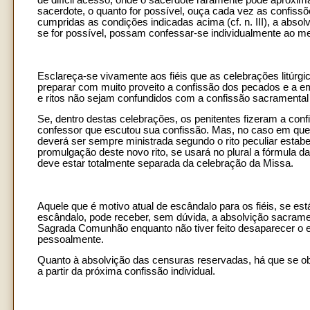
de difícil acesso, onde o sacerdote raramente pode aproxim
sacerdote, o quanto for possível, ouça cada vez as confiss
cumpridas as condições indicadas acima (cf. n. III), a absolv
se for possível, possam confessar-se individualmente ao m
Esclareça-se vivamente aos fiéis que as celebrações litúrgic
preparar com muito proveito a confissão dos pecados e a em
e ritos não sejam confundidos com a confissão sacramental 
Se, dentro destas celebrações, os penitentes fizeram a conf
confessor que escutou sua confissão. Mas, no caso em que 
deverá ser sempre ministrada segundo o rito peculiar estabe
promulgação deste novo rito, se usará no plural a fórmula da
deve estar totalmente separada da celebração da Missa.
Aquele que é motivo atual de escândalo para os fiéis, se e
escândalo, pode receber, sem dúvida, a absolvição sacrame
Sagrada Comunhão enquanto não tiver feito desaparecer o e
pessoalmente.
Quanto à absolvição das censuras reservadas, há que se ob
a partir da próxima confissão individual.