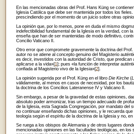
En las mencionadas obras del Prof. Hans Küng se contienen 
Iglesia Católica que debe ser mantenida por todos los fiele
prescindiendo por el momento de un juicio sobre otras opinio
La opinión que, por lo menos, pone en duda el mismo dogma de 
indefectibilidad fundamental de la Iglesia en la verdad, con la
enseña que han de ser mantenidas de modo definitivo, contradi
Concilio Vaticano II.
Otro error que compromete gravemente la doctrina del Prof. Kü
autor no se atiene al concepto genuino del Magisterio auténti
es decir, investidos con la autoridad de Cristo, que predica
aplicarse a la vida»[
1
]; pues «la función de interpretar autén
confiada al Magisterio vivo de la Iglesia»[
2
].
La opinión sugerida por el Prof. Küng en el libro
Die Kirche
(
L
válidamente, al menos en casos de necesidad, por los baut
la doctrina de los Concilios Lateranense IV y Vaticano II.
Sin embargo, a pesar de la gravedad de estas opiniones, dad
absoluto poder armonizar, tras un tiempo adecuado de profund
de la Iglesia, esta Sagrada Congregación, por mandato del 
no continuar enseñando dichas opiniones, y le recuerda que l
teología según el espíritu de la doctrina de la Iglesia y no,
Se ruega a los obispos de Alemania y de otros lugares donde
mencionadas opiniones en las facultades teológicas, en los 