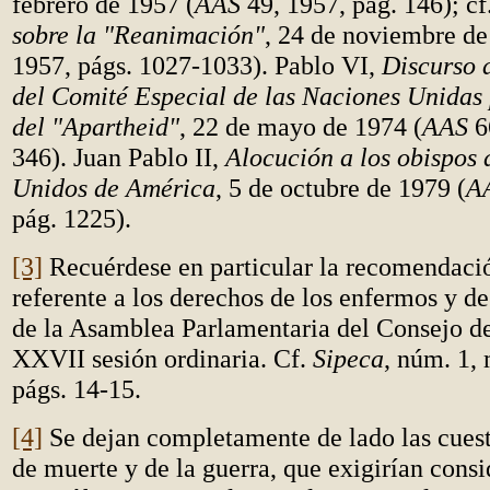
febrero de 1957 (
AAS
49, 1957, pág. 146); cf
sobre la "Reanimación"
, 24 de noviembre de
1957, págs. 1027-1033). Pablo VI,
Discurso 
del Comité Especial de las Naciones Unidas 
del "Apartheid"
, 22 de mayo de 1974 (
AAS
6
346). Juan Pablo II,
Alocución a los obispos 
Unidos de América
, 5 de octubre de 1979 (
A
pág. 1225).
[3]
Recuérdese en particular la recomendaci
referente a los derechos de los enfermos y d
de la Asamblea Parlamentaria del Consejo d
XXVII sesión ordinaria. Cf.
Sipeca
, núm. 1,
págs. 14-15.
[4]
Se dejan completamente de lado las cuest
de muerte y de la guerra, que exigirían cons