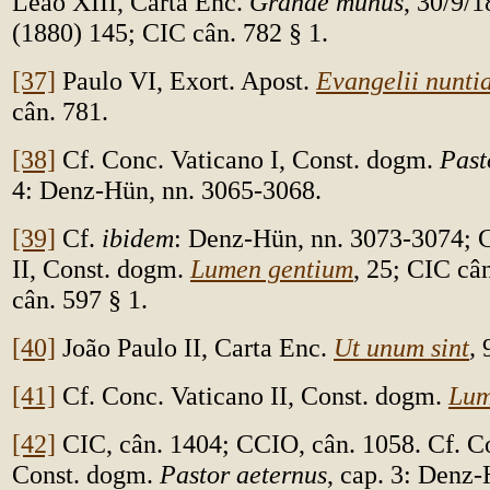
Leão XIII, Carta Enc.
Grande munus
, 30/9/
(1880) 145; CIC cân. 782 § 1.
[37]
Paulo VI, Exort. Apost.
Evangelii nunti
cân. 781.
[38]
Cf. Conc. Vaticano I, Const. dogm.
Past
4: Denz-Hün, nn. 3065-3068.
[39]
Cf.
ibidem
: Denz-Hün, nn. 3073-3074; 
II, Const. dogm.
Lumen gentium
, 25; CIC câ
cân. 597 § 1.
[40]
João Paulo II, Carta Enc.
Ut unum sint
,
[41]
Cf. Conc. Vaticano II, Const. dogm.
Lum
[42]
CIC, cân. 1404; CCIO, cân. 1058. Cf. Co
Const. dogm.
Pastor aeternus
, cap. 3: Denz-