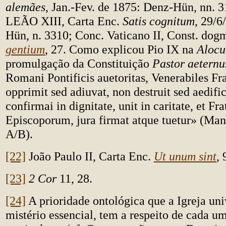
alemães
, Jan.-Fev. de 1875: Denz-Hün, nn. 
LEÃO XIII, Carta Enc.
Satis cognitum
, 29/6
Hün, n. 3310; Conc. Vaticano II, Const. dog
gentium
, 27. Como explicou Pio IX na
Alocu
promulgação da Constituição
Pastor aeternu
Romani Pontificis auetoritas, Venerabiles Fra
opprimit sed adiuvat, non destruit sed aedific
confirmai in dignitate, unit in caritate, et Fra
Episcoporum, jura firmat atque tuetur» (Man
A/B).
[22]
João Paulo II, Carta Enc.
Ut unum sint
, 
[23]
2 Cor
11, 28.
[24]
A prioridade ontológica que a Igreja uni
mistério essencial, tem a respeito de cada um