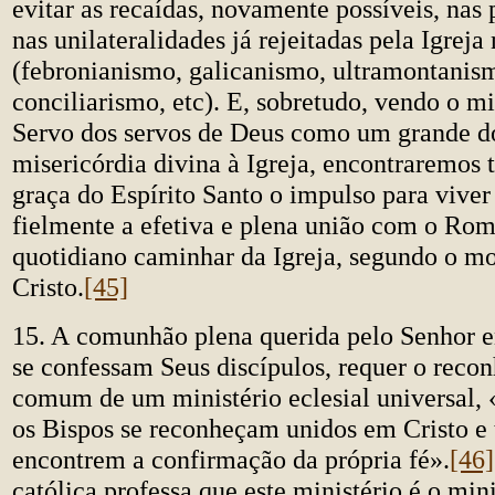
evitar as recaídas, novamente possíveis, nas 
nas unilateralidades já rejeitadas pela Igreja
(febronianismo, galicanismo, ultramontanis
conciliarismo, etc). E, sobretudo, vendo o mi
Servo dos servos de Deus como um grande 
misericórdia divina à Igreja, encontraremos
graça do Espírito Santo o impulso para viver
fielmente a efetiva e plena união com o Rom
quotidiano caminhar da Igreja, segundo o m
Cristo.
[45]
15. A comunhão plena querida pelo Senhor e
se confessam Seus discípulos, requer o reco
comum de um ministério eclesial universal, 
os Bispos se reconheçam unidos em Cristo e t
encontrem a confirmação da própria fé».
[46]
católica professa que este ministério é o min