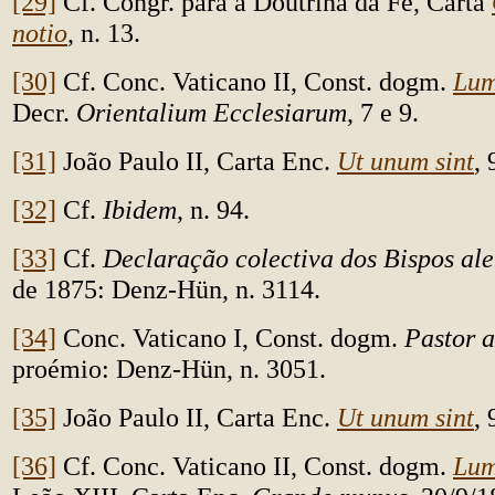
[29]
Cf. Congr. para a Doutrina da Fé, Carta
notio
, n. 13.
[30]
Cf. Conc. Vaticano II, Const. dogm.
Lum
Decr.
Orientalium Ecclesiarum
, 7 e 9.
[31]
João Paulo II, Carta Enc.
Ut unum sint
, 
[32]
Cf.
Ibidem
, n. 94.
[33]
Cf.
Declaração colectiva dos Bispos al
de 1875: Denz-Hün, n. 3114.
[34]
Conc. Vaticano I, Const. dogm.
Pastor a
proémio: Denz-Hün, n. 3051.
[35]
João Paulo II, Carta Enc.
Ut unum sint
, 
[36]
Cf. Conc. Vaticano II, Const. dogm.
Lum