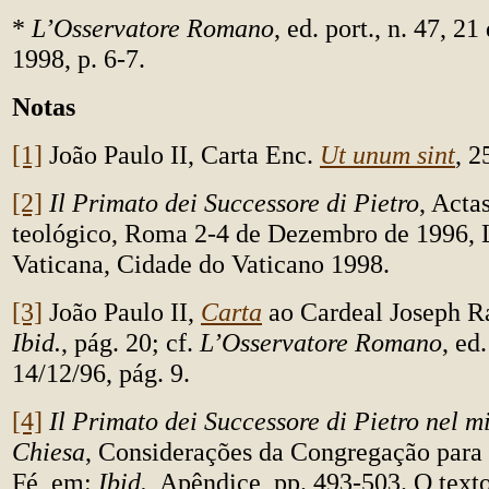
*
L’Osservatore Romano
, ed. port., n. 47, 
1998, p. 6-7.
Notas
[1]
João Paulo II, Carta Enc.
Ut unum sint
, 2
[2]
Il Primato dei Successore di Pietro
, Acta
teológico, Roma 2-4 de Dezembro de 1996, L
Vaticana, Cidade do Vaticano 1998.
[3]
João Paulo II,
Carta
ao Cardeal Joseph R
Ibid.
, pág. 20; cf.
L’Osservatore Romano
, ed
14/12/96, pág. 9.
[4]
Il Primato dei Successore di Pietro nel mi
Chiesa
, Considerações da Congregação para 
Fé, em:
Ibid.
, Apêndice, pp. 493-503. O text