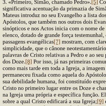
3. «Primeiro, Simão, chamado Pedro».
[5]
Co
significativa acentuação da primazia de Sim
Mateus introduz no seu Evangelho a lista do
Apóstolos, que também nos outros dois Evan
sinópticos e nos Actos inicia com o nome de
elenco, dotado de grande força testemunhal, 
passagens evangélicas
[7]
mostram, com clar
simplicidade, que o cânone neotestamentário
palavras de Cristo relativas a Pedro e ao seu
dos Doze.
[8]
Por isso, já nas primeiras comun
como mais tarde em toda a Igreja, a imagem
permaneceu fixada como aquela do Apóstolo 
sua debilidade humana, foi constituído expr
Cristo no primeiro lugar entre os Doze e ch
na Igreja uma própria e específica função. El
sobre a qual Cristo edificará a sua Igreja;
[9]