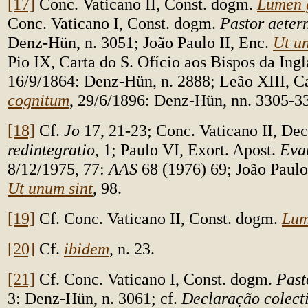
[17]
Conc. Vaticano II, Const. dogm.
Lumen 
Conc. Vaticano I, Const. dogm.
Pastor aeter
Denz-Hün, n. 3051; João Paulo II, Enc.
Ut u
Pio IX, Carta do S. Ofício aos Bispos da Ingl
16/9/1864: Denz-Hün, n. 2888; Leão XIII, C
cognitum
, 29/6/1896: Denz-Hün, nn. 3305-3
[18]
Cf.
Jo
17, 21-23; Conc. Vaticano II, Dec
redintegratio
, 1; Paulo VI, Exort. Apost.
Evan
8/12/1975, 77:
AAS
68 (1976) 69; João Paulo 
Ut unum sint
, 98.
[19]
Cf. Conc. Vaticano II, Const. dogm.
Lum
[20]
Cf.
ibidem
,
n. 23.
[21]
Cf. Conc. Vaticano I, Const. dogm.
Past
3: Denz-Hün, n. 3061; cf.
Declaração colect