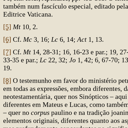
também num fascículo especial, editado pela
Editrice Vaticana.
[5]
Mt
10, 2.
[6]
Cf.
Mc
3, 16;
Lc
6, 14;
Act
1, 13.
[7]
Cf.
Mt
14, 28-31; 16, 16-23 e par.; 19, 27-
33-35 e par.;
Lc
22, 32;
Jo
1, 42; 6, 67-70; 13
19.
[8]
O testemunho em favor do ministério petr
em todas as expressões, embora diferentes, d
neotestamentária, quer nos Sinópticos – aqui
diferentes em Mateus e Lucas, como també
– quer no
corpus
paulino e na tradição joan
elementos originais, diferentes quanto aos as