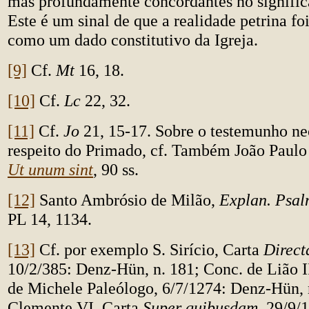
mas profundamente concordantes no signific
Este é um sinal de que a realidade petrina fo
como um dado constitutivo da Igreja.
[9]
Cf.
Mt
16, 18.
[10]
Cf.
Lc
22, 32.
[11]
Cf.
Jo
21, 15-17. Sobre o testemunho ne
respeito do Primado, cf. Também João Paulo 
Ut unum sint
, 90 ss.
[12]
Santo Ambrósio de Milão,
Explan. Psa
PL 14, 1134.
[13]
Cf. por exemplo S. Sirício, Carta
Direct
10/2/385: Denz-Hün, n. 181; Conc. de Lião I
de Michele Paleólogo, 6/7/1274: Denz-Hün, 
Clemente VI, Carta
Super quibusdam
, 29/9/