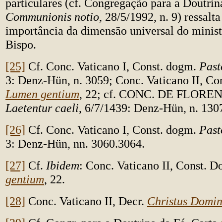
particulares (cf. Congregação para a Doutrin
Communionis notio
, 28/5/1992, n. 9) ressal
importância da dimensão universal do minist
Bispo.
[25]
Cf. Conc. Vaticano I, Const. dogm.
Past
3: Denz-Hün, n. 3059; Conc. Vaticano II, Co
Lumen gentium
, 22; cf. CONC. DE FLOREN
Laetentur caeli
, 6/7/1439: Denz-Hün, n. 130
[26]
Cf. Conc. Vaticano I, Const. dogm.
Past
3: Denz-Hün, nn. 3060.3064.
[27]
Cf.
Ibidem
: Conc. Vaticano II, Const. 
gentium
, 22.
[28]
Conc. Vaticano II, Decr.
Christus Domi