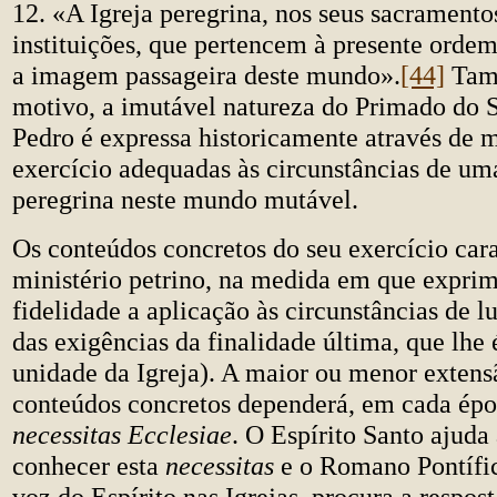
12. «A Igreja peregrina, nos seus sacramento
instituições, que pertencem à presente ordem
a imagem passageira deste mundo».
[44]
Tamb
motivo, a imutável natureza do Primado do 
Pedro é expressa historicamente através de 
exercício adequadas às circunstâncias de uma
peregrina neste mundo mutável.
Os conteúdos concretos do seu exercício car
ministério petrino, na medida em que expr
fidelidade a aplicação às circunstâncias de l
das exigências da finalidade última, que lhe 
unidade da Igreja). A maior ou menor extens
conteúdos concretos dependerá, em cada époc
necessitas Ecclesiae
. O Espírito Santo ajuda 
conhecer esta
necessitas
e o Romano Pontífic
voz do Espírito nas Igrejas, procura a respost