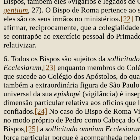
Bispos, também eles «vigários e legados de C
gentium
, 27). O Bispo de Roma pertence ao 
eles são os seus irmãos no ministério».
[22]
D
afirmar, reciprocamente, que a colegialidade
se contrapõe ao exercício pessoal do Prima
relativizar.
6. Todos os Bispos são sujeitos da
sollicitud
Ecclesiarum
,
[23]
enquanto membros do Colé
que sucede ao Colégio dos Apóstolos, do qual
também a extraordinária figura de São Paulo
universal da sua
episkopè
(vigilância) é inse
dimensão particular relativa aos ofícios que 
confiados.
[24]
No caso do Bispo de Roma Vig
no modo próprio de Pedro como Cabeça do C
Bispos,
[25]
a
sollicitudo omnium Ecclesiaru
força particular porque é acompanhada pelo