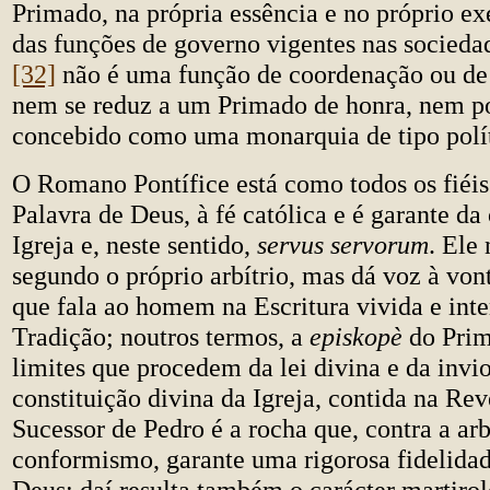
Primado, na própria essência e no próprio exe
das funções de governo vigentes nas socied
[32]
não é uma função de coordenação ou de 
nem se reduz a um Primado de honra, nem p
concebido como uma monarquia de tipo polít
O Romano Pontífice está como todos os fiéi
Palavra de Deus, à fé católica e é garante da
Igreja e, neste sentido,
servus servorum
. Ele
segundo o próprio arbítrio, mas dá voz à von
que fala ao homem na Escritura vivida e inte
Tradição; noutros termos, a
episkopè
do Prim
limites que procedem da lei divina e da invi
constituição divina da Igreja, contida na Re
Sucessor de Pedro é a rocha que, contra a arb
conformismo, garante uma rigorosa fidelidad
Deus: daí resulta também o carácter martiro