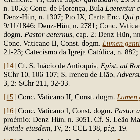
n. 1053; Conc. de Florença, Bula
Laetentur c
Denz-Hün, n. 1307; Pio IX, Carta Enc.
Qui p
9/11/1846: Denz-Hün, n. 2781;
Conc. Vatican
dogm.
Pastor aeternus
, cap. 2: Denz-Hün, n
Conc. Vaticano II, Const. dogm.
Lumen gent
21-23; Catecismo da Igreja Católica, n. 882; 
[14]
Cf. S. Inácio de Antioquia,
Epist. ad R
SChr 10, 106-107; S. Ireneu de Lião,
Adversu
3, 2: SChr 211, 32-33.
[15]
Conc. Vaticano II, Const. dogm.
Lumen 
[16]
Conc. Vaticano I, Const. dogm.
Pastor a
proémio: Denz-Hün, n. 3051. Cf. S. Leão M
Natale eiusdem
, IV, 2:
CCL 138, pág. 19.