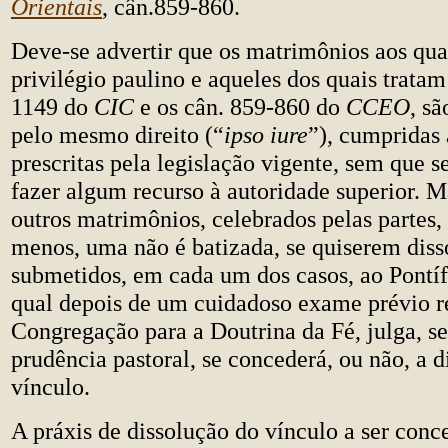
Orientais
, cân.859-860.
Deve-se advertir que os matrimônios aos quai
privilégio paulino e aqueles dos quais tratam
1149 do
CIC
e os cân. 859-860 do
CCEO
, sã
pelo mesmo direito (“
ipso iure
”), cumpridas
prescritas pela legislação vigente, sem que s
fazer algum recurso à autoridade superior. 
outros matrimônios, celebrados pelas partes, 
menos, uma não é batizada, se quiserem diss
submetidos, em cada um dos casos, ao Pontí
qual depois de um cuidadoso exame prévio r
Congregação para a Doutrina da Fé, julga, s
prudência pastoral, se concederá, ou não, a 
vínculo.
A práxis de dissolução do vínculo a ser conc