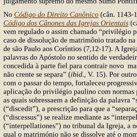
julgamento supremo do mesmo Sumo Pontífi
No
Código do Direito Canônico
(cân. 1143-1
Código dos Cânones das Igrejas Orientais
(c
vem regulado o assim chamado “privilégio pa
caso de dissolução de matrimônio tratado na 
de são Paulo aos Coríntios (7,12-17). A Igreja
palavras do Apóstolo no sentido de verdadeir
concedida à parte fiel para contrair novo ma
não crente se separa” (
ibid
., V. 15). Por outro
com o passar do tempo, fortaleceu progressi
aplicação do privilégio paulino com normas p
as quais sobressaem a definição da palavra “
(“discedit”), a prescrição para que a “separa
(“discessus”) se realize mediante as “interpe
(“interpellationes”) no tribunal da Igreja, a
qual o matrimónio não se dissolve até o mo