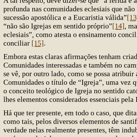
A tal respeito, deve dizer-se que “a ferida é 
profunda nas comunidades eclesiais que não
sucessão apostólica e a Eucaristia válida”
[13
“não são Igrejas em sentido próprio”
[14]
, m
eclesiais”, como atesta o ensinamento concili
conciliar
[15]
.
Embora estas claras afirmações tenham criad
Comunidades interessadas e também no camp
se vê, por outro lado, como se possa atribuir 
Comunidades o título de “Igreja”, uma vez 
o conceito teológico de Igreja no sentido cat
lhes elementos considerados essenciais pela I
Há que ter presente, em todo o caso, que di
como tais, pelos diversos elementos de santi
verdade nelas realmente presentes, têm ind