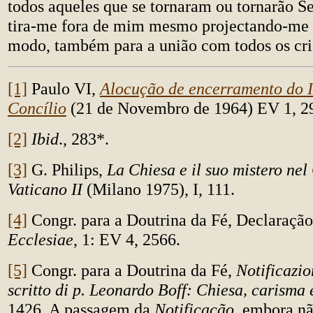
todos aqueles que se tornaram ou tornarão 
tira-me fora de mim mesmo projectando-me p
modo, também para a união com todos os cri
[1]
Paulo VI,
Alocução de encerramento do I
Concílio
(21 de Novembro de 1964) EV 1, 2
[2]
Ibid
., 283*.
[3]
G. Philips,
La Chiesa e il suo mistero nel
Vaticano II
(Milano 1975), I, 111.
[4]
Congr. para a Doutrina da Fé, Declaraçã
Ecclesiae
, 1: EV 4, 2566.
[5]
Congr. para a Doutrina da Fé,
Notificazio
scritto di p. Leonardo Boff: Chiesa, carisma 
1426. A passagem da
Notificação
, embora nã