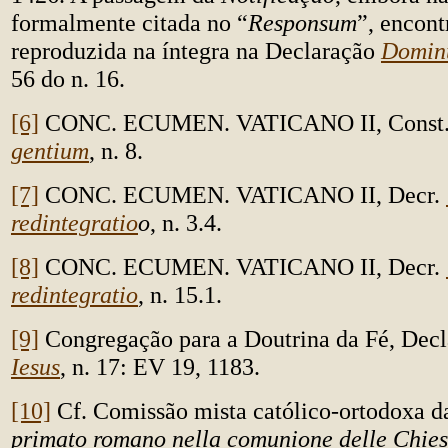
formalmente citada no “
Responsum
”, encont
reproduzida na íntegra na Declaração
Dominu
56 do n. 16.
[6]
CONC. ECUMEN. VATICANO II, Const
gentium
, n. 8.
[7]
CONC. ECUMEN. VATICANO II, Decr.
redintegratio
o
, n. 3.4.
[8]
CONC. ECUMEN. VATICANO II, Decr.
redintegratio
, n. 15.1.
[9]
Congregação para a Doutrina da Fé, Dec
Iesus
, n. 17: EV 19, 1183.
[10]
Cf. Comissão mista católico-ortodoxa d
primato romano nella comunione delle Chie