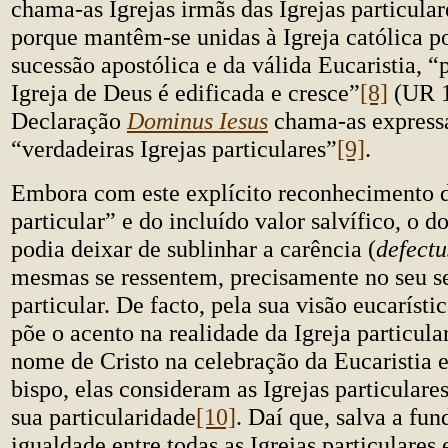
chama-as Igrejas irmãs das Igrejas particular
porque mantêm-se unidas à Igreja católica p
sucessão apostólica e da válida Eucaristia, “
Igreja de Deus é edificada e cresce”
[8]
(UR 1
Declaração
Dominus Iesus
chama-as express
“verdadeiras Igrejas particulares”
[9]
.
Embora com este explícito reconhecimento do
particular” e do incluído valor salvífico, o 
podia deixar de sublinhar a carência (
defectu
mesmas se ressentem, precisamente no seu se
particular. De facto, pela sua visão eucarísti
põe o acento na realidade da Igreja particul
nome de Cristo na celebração da Eucaristia e
bispo, elas consideram as Igrejas particulare
sua particularidade
[10]
. Daí que, salva a fu
igualdade entre todas as Igrejas particulares 