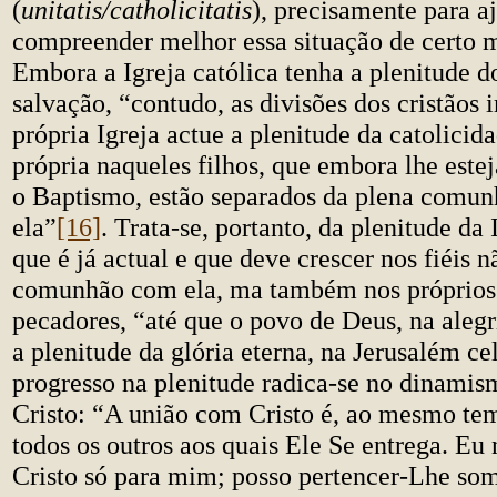
(
unitatis/catholicitatis
), precisamente para a
compreender melhor essa situação de certo 
Embora a Igreja católica tenha a plenitude d
salvação, “contudo, as divisões dos cristãos
própria Igreja actue a plenitude da catolicid
própria naqueles filhos, que embora lhe est
o Baptismo, estão separados da plena comu
ela”
[16]
. Trata-se, portanto, da plenitude da 
que é já actual e que deve crescer nos fiéis 
comunhão com ela, ma também nos próprios 
pecadores, “até que o povo de Deus, na alegr
a plenitude da glória eterna, na Jerusalém ce
progresso na plenitude radica-se no dinami
Cristo: “A união com Cristo é, ao mesmo te
todos os outros aos quais Ele Se entrega. Eu 
Cristo só para mim; posso pertencer-Lhe so