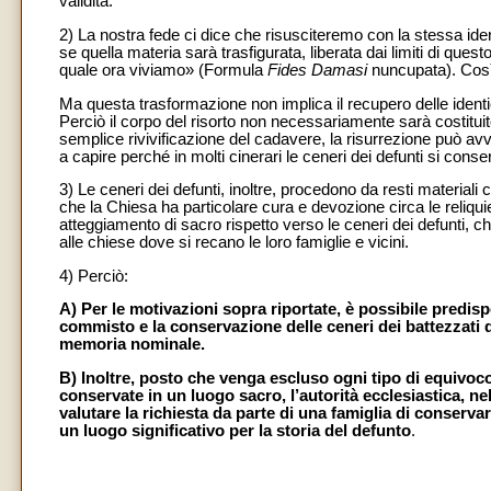
validità.
2) La nostra fede ci dice che risusciteremo con la stessa id
se quella materia sarà trasfigurata, liberata dai limiti di que
quale ora viviamo» (Formula
Fides Damasi
nuncupata). Così
Ma questa trasformazione non implica il recupero delle ident
Perciò il corpo del risorto non necessariamente sarà costitu
semplice rivivificazione del cadavere, la risurrezione può avv
a capire perché in molti cinerari le ceneri dei defunti si cons
3) Le ceneri dei defunti, inoltre, procedono da resti materiali
che la Chiesa ha particolare cura e devozione circa le reliqu
atteggiamento di sacro rispetto verso le ceneri dei defunti, c
alle chiese dove si recano le loro famiglie e vicini.
4) Perciò:
A) Per le motivazioni sopra riportate, è possibile predi
commisto e la conservazione delle ceneri dei battezzati d
memoria nominale.
B) Inoltre, posto che venga escluso ogni tipo di equivoco 
conservate in un luogo sacro, l’autorità ecclesiastica, ne
valutare la richiesta da parte di una famiglia di conserv
un luogo significativo per la storia del defunto
.