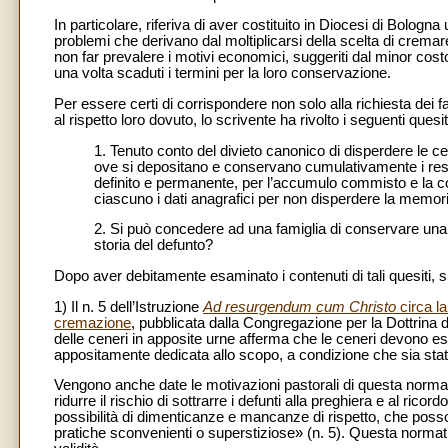
In particolare, riferiva di aver costituito in Diocesi di Bolog
problemi che derivano dal moltiplicarsi della scelta di cremare
non far prevalere i motivi economici, suggeriti dal minor cost
una volta scaduti i termini per la loro conservazione.
Per essere certi di corrispondere non solo alla richiesta dei fa
al rispetto loro dovuto, lo scrivente ha rivolto i seguenti quesit
1. Tenuto conto del divieto canonico di disperdere le 
ove si depositano e conservano cumulativamente i resti 
definito e permanente, per l’accumulo commisto e la co
ciascuno i dati anagrafici per non disperdere la memo
2. Si può concedere ad una famiglia di conservare una pa
storia del defunto?
Dopo aver debitamente esaminato i contenuti di tali quesiti, 
1) Il n. 5 dell’Istruzione
Ad resurgendum cum Christo
circa la
cremazione
, pubblicata dalla Congregazione per la Dottrina
delle ceneri in apposite urne afferma che le ceneri devono e
appositamente dedicata allo scopo, a condizione che sia stata 
Vengono anche date le motivazioni pastorali di questa normat
ridurre il rischio di sottrarre i defunti alla preghiera e al ricor
possibilità di dimenticanze e mancanze di rispetto, che pos
pratiche sconvenienti o superstiziose» (n. 5). Questa norm