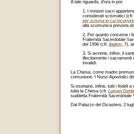
A tale riguardo, d’ora in poi:
1. I ministri sacri appart
considerati scismatici (cfr
per scisma in cui incorro
alla scomunica prevista dal
2. Per quanto concerne i f
Fraternità Sacerdotale San 
del 1996 (cfr.
ibidem
, 7), 
3. Si avverte, infine, il s
illecitamente i sacramenti 
invalidi.
La Chiesa, come madre premurosa,
comunione. I Nunzi Apostolici dis
Si esortano, infine, tutti i fede
tutta la Chiesa (cfr.
Lumen Gent
suddetta Fraternità Sacerdotale 
Dal Palazzo del Dicastero, 2 lug