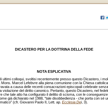
DICASTERO PER LA DOTTRINA DELLA FEDE
NOTA ESPLICATIVA
i ultimi colloqui, svoltisi recentemente presso questo Dicastero, i moltep
 Mons. Marcel Lefebvre alla piena comunione con la Chiesa cattolica s
ravata a causa delle recenti consacrazioni episcopali celebrate senza
a violazione del diritto canonico. Pertanto, questo Dicastero, nel fedel
are che tale atto ha configurato il delitto di scisma, con le conseguenze
ti, come già dichiarato nel 1988, “tale disobbedienza - che porta con sé u
matico” (cfr. Giovanni Paolo II, Lett. ap.
Ecclesia De
i
, 3).