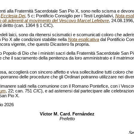
enenti alla Fraternità Sacerdotale San Pio X, sono nello scisma e devo
.
Ecclesia Dei
, 5 c; Pontificio Consiglio per i Testi Legislativi,
Nota espl
no gli aderenti al movimento del Vescovo Marcel Lefebvre
, 24.08.1996,
 diritto (can. 1364 § 1 CIC).
edeli laici, sono da ritenersi scismatici e scomunicati coloro che ader
Pio X alle condizioni stabilite nella
Nota esplicativa
dal Pontificio Cons
ancora vigente, che questo Dicastero fa propria.
anto Popolo di Dio che i ministri sacri della Fraternità Sacerdotale San
e che il sacramento della penitenza da loro amministrato e il matrimon
 accoglierà con sincero affetto e viva sollecitudine tutti coloro che
porranno delle procedure che gli Ordinari potranno utilizzare nei diver
li a rimanere saldi nella comunione con il Romano Pontefice, con i Vesc
ium
, 22; can. 751
CIC
), e ad astenersi dal partecipare alle celebrazion
San Pio X.
lio 2026
Víctor M. Card. Fernández
Prefetto
Se