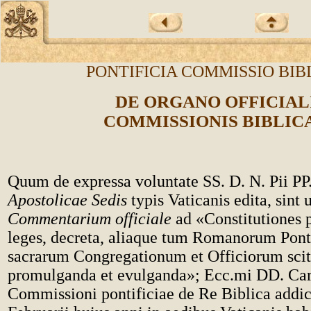
PONTIFICIA COMMISSIO BIB
DE ORGANO OFFICIAL
COMMISSIONIS BIBLIC
Quum de expressa voluntate SS. D. N. Pii P
Apostolicae Sedis
typis Vaticanis edita, sint
Commentarium officiale
ad «Constitutiones p
leges, decreta, aliaque tum Romanorum Pon
sacrarum Congregationum et Officiorum scit
promulganda et evulganda»; Ecc.mi DD. Car
Commissioni pontificiae de Re Biblica addict